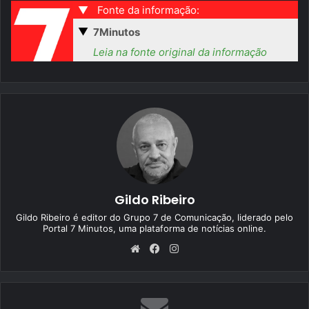
▼
Fonte da informação:
▼
7Minutos
Leia na fonte original da informação
Gildo Ribeiro
Gildo Ribeiro é editor do Grupo 7 de Comunicação, liderado pelo
Portal 7 Minutos, uma plataforma de notícias online.
We
Fa
Ins
bsi
ce
tag
te
bo
ra
ok
m