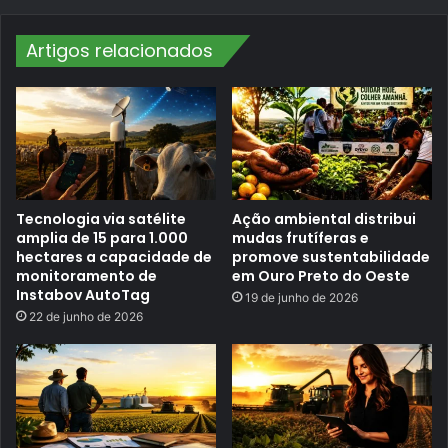
c
i
o
n
r
t
Artigos relacionados
d
a
B
-
r
F
a
e
s
i
í
r
l
a
i
a
é
h
Tecnologia via satélite
Ação ambiental distribui
o
amplia de 15 para 1.000
mudas frutíferas e
m
hectares a capacidade de
promove sustentabilidade
e
monitoramento de
em Ouro Preto do Oeste
n
Instabov AutoTag
a
19 de junho de 2026
g
22 de junho de 2026
e
a
d
o
c
o
m
f