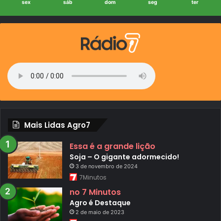
sex
sáb
dom
seg
ter
Mais Lidas Agro7
Essa é a grande lição
Soja – O gigante adormecido!
3 de novembro de 2024
7Minutos
no 7 Minutos
Agro é Destaque
2 de maio de 2023