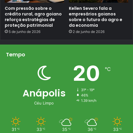
e
s
Com pressão sobre o
Kellen Severo fala a
t
crédito rural, agro goiano
empresários goianos
a
reforça estratégias de
sobre o futuro do agro e
s
proteção patrimonial
da economia
u
r
5 de junho de 2026
2 de junho de 2026
p
r
e
s
Tempo
a
d
20
a
℃
e
q
u
i
p
Anápolis
31º - 19º
e
46%
1.39 km/h
Céu Limpo
31
33
35
36
33
℃
℃
℃
℃
℃