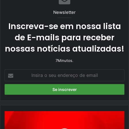
Newsletter
Inscreva-se em nossa lista
de E-mails para receber
nossas notícias atualizadas!
7Minutos.
I
n
s
i
r
a
o
s
e
u
M
e
a
n
n
d
c