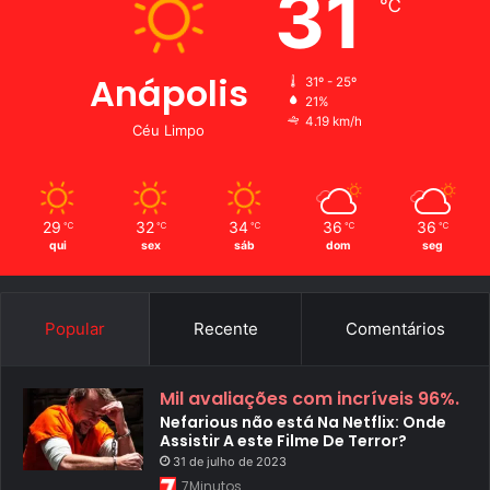
31
℃
Anápolis
31º - 25º
21%
4.19 km/h
Céu Limpo
29
32
34
36
36
℃
℃
℃
℃
℃
qui
sex
sáb
dom
seg
Popular
Recente
Comentários
Mil avaliações com incríveis 96%.
Nefarious não está Na Netflix: Onde
Assistir A este Filme De Terror?
31 de julho de 2023
7Minutos