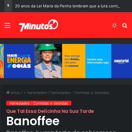
20 anos da Lei Maria da Penha lembram que a luta contra a violência doméstica ainda está longe do fim
Menu
Switch
P
Início
/
» Variedades
/
Variedades : Comidas e bebidas
Variedades : Comidas e bebidas
Que Tal Essa Delícinha Na Sua Tarde
Banoffee