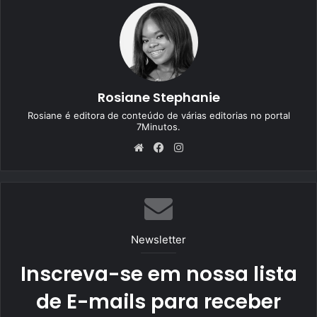
Rosiane Stephanie
Rosiane é editora de conteúdo de várias editorias no portal
7Minutos.
We
Fa
Ins
bsi
ce
tag
te
bo
ra
ok
m
Newsletter
Inscreva-se em nossa lista
de E-mails para receber