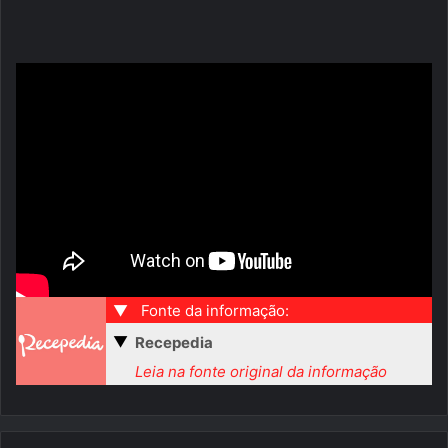
▼
Fonte da informação:
▼
Recepedia
Leia na fonte original da informação