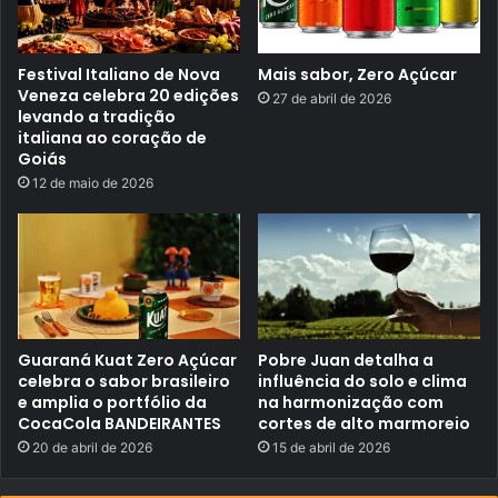
o
e
s
l
e
a
m
Festival Italiano de Nova
Mais sabor, Zero Açúcar
n
o
Veneza celebra 20 edições
27 de abril de 2026
v
levando a tradição
o
italiana ao coração de
f
Goiás
i
l
12 de maio de 2026
m
e
d
a
f
r
a
n
q
Guaraná Kuat Zero Açúcar
Pobre Juan detalha a
u
i
celebra o sabor brasileiro
influência do solo e clima
a
e amplia o portfólio da
na harmonização com
c
CocaCola BANDEIRANTES
cortes de alto marmoreio
o
m
20 de abril de 2026
15 de abril de 2026
o
L