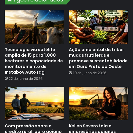
e
G
J
e
u
e
d
l
g
y
e
E
”
X
2
,
n
Tecnologia via satélite
Ação ambiental distribui
o
amplia de 15 para 1.000
mudas frutíferas e
v
hectares a capacidade de
promove sustentabilidade
o
monitoramento de
em Ouro Preto do Oeste
c
a
Instabov AutoTag
19 de junho de 2026
r
22 de junho de 2026
r
o
1
0
0
%
e
l
é
t
Com pressão sobre o
Kellen Severo fala a
r
crédito rural, agro goiano
empresários goianos
i