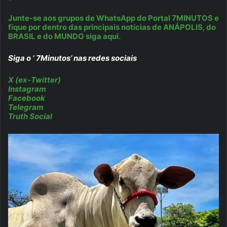
Junte-se aos grupos de WhatsApp do Portal 7MINUTOS e
fique por dentro das principais notícias de ANÁPOLIS, do
BRASIL e do MUNDO siga aqui.
Siga o ‘ 7Minutos’ nas redes sociais
X (ex-Twitter)
Instagram
Facebook
Telegram
Truth Social