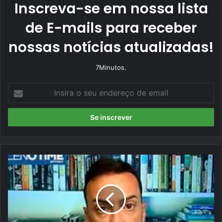
Inscreva-se em nossa lista
de E-mails para receber
nossas notícias atualizadas!
7Minutos.
I
n
s
i
r
a
o
s
e
u
L
e
a
n
n
d
ç
e
a
r
d
e
o
ç
n
o