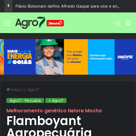
Flávio Bolsonaro define Alfredo Gaspar para vice e encerra uma das maiores expectativas da corrida presidencial de 2026
Menu
Switch
P
Início
/
» Agro7
Agro7 : Pecuária
» Agro7
Melhoramento genético Nelore Mocho
Flamboyant
Agropecuária