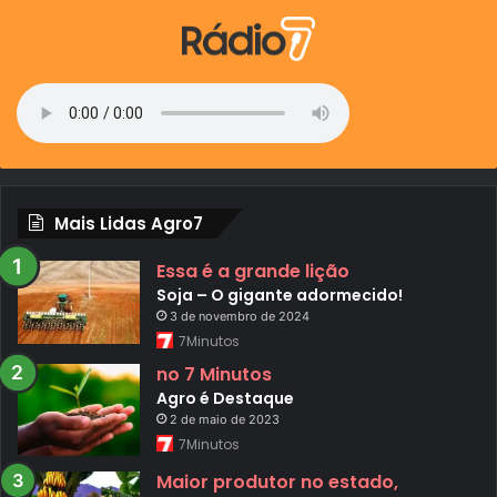
Mais Lidas Agro7
Essa é a grande lição
Soja – O gigante adormecido!
3 de novembro de 2024
7Minutos
no 7 Minutos
Agro é Destaque
2 de maio de 2023
7Minutos
Maior produtor no estado,