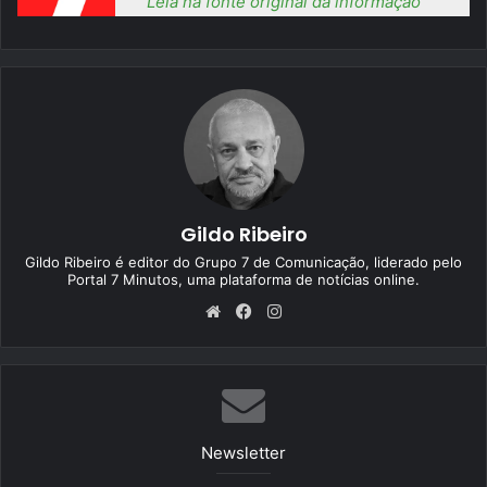
Leia na fonte original da informação
Gildo Ribeiro
Gildo Ribeiro é editor do Grupo 7 de Comunicação, liderado pelo
Portal 7 Minutos, uma plataforma de notícias online.
We
Fa
Ins
bsi
ce
tag
te
bo
ra
ok
m
Newsletter