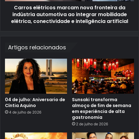
C
i
u
Carros elétricos marcam nova fronteira da
c
c
o
indústria automotiva ao integrar mobilidade
i
s
n
elétrica, conectividade e inteligência artificial
m
a
a
M
r
i
c
a
a
Artigos relacionados
m
n
o
v
a
f
r
o
n
t
e
04 de julho: Aniversario de
Sunsaki transforma
i
Cíntia Aquino
almoço de fim de semana
r
em experiência de alta
a
4 de julho de 2026
gastronomia
d
a
2 de julho de 2026
i
n
d