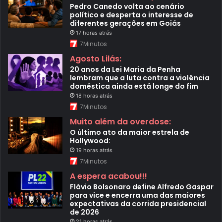
b
Pedro Canedo volta ao cenário
i
político e desperta o interesse de
l
diferentes gerações em Goiás
i
17 horas atrás
d
7Minutos
a
d
Agosto Lilás:
e
e
20 anos da Lei Maria da Penha
l
lembram que a luta contra a violência
é
doméstica ainda está longe do fim
t
18 horas atrás
r
7Minutos
i
c
Muito além da overdose:
a
,
O último ato da maior estrela de
c
Hollywood:
o
19 horas atrás
n
7Minutos
e
c
A espera acabou!!!
t
Flávio Bolsonaro define Alfredo Gaspar
i
para vice e encerra uma das maiores
v
i
expectativas da corrida presidencial
d
de 2026
a
21 horas atrás