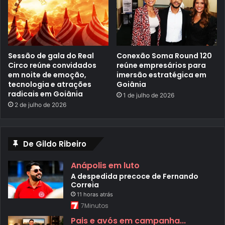
ú
s
t
r
i
a
a
Sessão de gala do Real
Conexão Soma Round 120
u
Circo reúne convidados
reúne empresários para
t
em noite de emoção,
imersão estratégica em
o
tecnologia e atrações
Goiânia
m
o
radicais em Goiânia
1 de julho de 2026
t
2 de julho de 2026
i
v
a
a
o
De Gildo Ribeiro
i
n
Anápolis em luto
t
e
A despedida precoce de Fernando
g
Correia
r
11 horas atrás
a
r
7Minutos
m
Pais e avós em campanha...
o