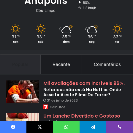
Anápolis
50%
1.3 km/h
Céu Limpo
31
33
35
36
33
℃
℃
℃
℃
℃
sex
sáb
dom
seg
ter
Popular
Recente
Comentários
Mil avaliações com incríveis 96%.
Nefarious não está Na Netflix: Onde
Assistir A este Filme De Terror?
31 de julho de 2023
7Minutos
Um Lanche Divertido e Gostoso
Bolo de sorvete
23 de junho de 2023