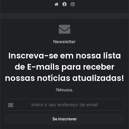
We
Fa
Ins
bsi
ce
tag
te
bo
ra
ok
m
Newsletter
Inscreva-se em nossa lista
de E-mails para receber
nossas notícias atualizadas!
7Minutos.
I
n
s
i
r
a
o