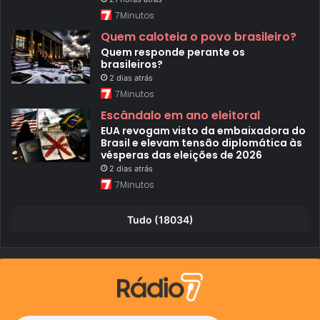
d
7Minutos
e
e
Quem caloteia o povo brasileiro?
i
Quem responde perante os
n
brasileiros?
t
e
2 dias atrás
l
7Minutos
i
g
Escândalo em ano eleitoral
ê
EUA revogam visto da embaixadora do
n
Brasil e elevam tensão diplomática às
c
vésperas das eleições de 2026
i
a
2 dias atrás
a
7Minutos
r
t
i
Tudo (18034)
f
i
c
i
a
l