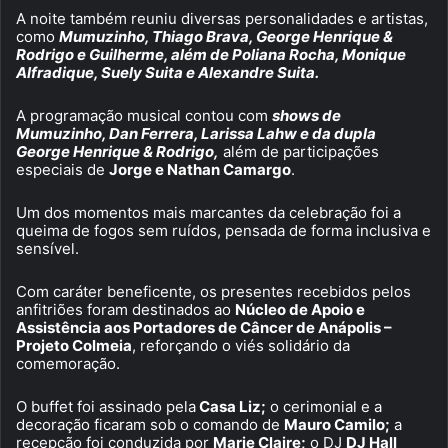
A noite também reuniu diversas personalidades e artistas,
como
Mumuzinho, Thiago Brava, George Henrique &
Rodrigo e Guilherme, além de Poliana Rocha, Monique
Alfradique, Suely Suita e Alexandre Suita.
A programação musical contou com
shows de
Mumuzinho, Dan Ferrera, Larissa Lahw e da dupla
George Henrique & Rodrigo,
além de participações
especiais de
Jorge e Nathan Camargo
.
Um dos momentos mais marcantes da celebração foi a
queima de fogos sem ruídos, pensada de forma inclusiva e
sensível.
Com caráter beneficente, os presentes recebidos pelos
anfitriões foram destinados ao
Núcleo de Apoio e
Assistência aos Portadores de Câncer de Anápolis –
Projeto Colmeia
, reforçando o viés solidário da
comemoração.
O buffet foi assinado pela
Casa Liz;
o cerimonial e a
decoração ficaram sob o comando de
Mauro Camilo;
a
recepção foi conduzida por
Marie Claire;
o DJ
DJ Hall