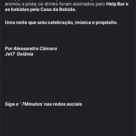
animou a pista; os drinks foram assinados pelo
Help Bar e
as bebidas pela Casa da Bebida.
Uma noite que uniu celebração, música e propósito.
Por Alessandra Câmara
Jet7 Goiânia
Junte-se aos grupos de WhatsApp do Portal 7MINUTOS
e fique por dentro das principais notícias de ANÁPOLIS,
do BRASIL e do MUNDO siga aqui.
Siga o ‘ 7Minutos’ nas redes sociais
X (ex-Twitter)
Instagram
Facebook
Telegram