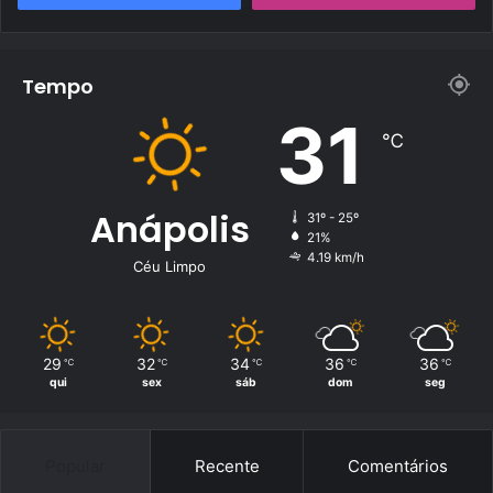
s
Tempo
31
℃
Anápolis
31º - 25º
21%
4.19 km/h
Céu Limpo
29
32
34
36
36
℃
℃
℃
℃
℃
qui
sex
sáb
dom
seg
Popular
Recente
Comentários