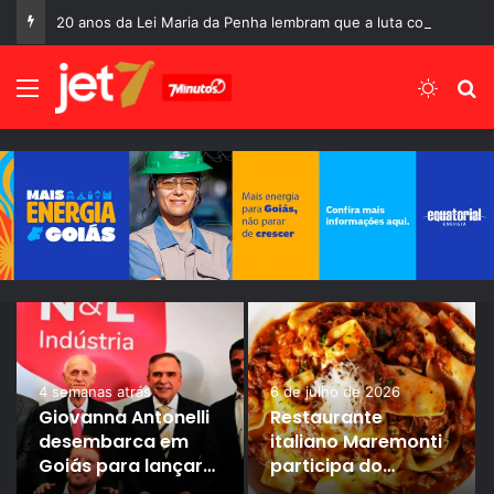
20 anos da Lei Maria da Penha lembram que a luta contra a violência doméstica ainda está longe do fim
Menu
Switch
P
4 semanas atrás
6 de julho de 2026
Giovanna Antonelli
Restaurante
desembarca em
italiano Maremonti
Goiás para lançar
participa do
campanha da
Festival Curta Mais