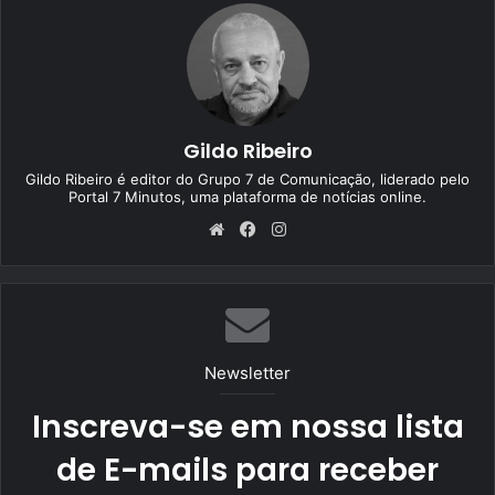
Gildo Ribeiro
Gildo Ribeiro é editor do Grupo 7 de Comunicação, liderado pelo
Portal 7 Minutos, uma plataforma de notícias online.
We
Fa
Ins
bsi
ce
tag
te
bo
ra
ok
m
Newsletter
Inscreva-se em nossa lista
de E-mails para receber