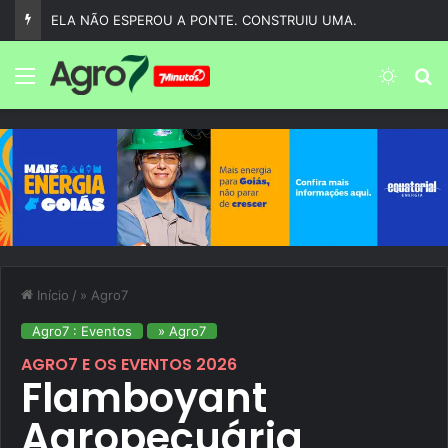
ELA NÃO ESPEROU A PONTE. CONSTRUIU UMA.
Menu
Switch
P
Início
/
» Agro7
Agro7 : Eventos
» Agro7
AGRO7 E OS EVENTOS 2026
Flamboyant
Agropecuária