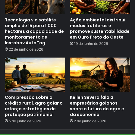
r
o
n
d
o
e
à
2
Tecnologia via satélite
Ação ambiental distribui
s
0
o
amplia de 15 para 1.000
mudas frutíferas e
2
r
hectares a capacidade de
promove sustentabilidade
6
i
monitoramento de
em Ouro Preto do Oeste
,
g
Instabov AutoTag
S
19 de junho de 2026
e
e
n
22 de junho de 2026
x
s
t
e
a
m
-
G
f
o
e
i
i
â
r
n
a
i
Com pressão sobre o
Kellen Severo fala a
a
crédito rural, agro goiano
empresários goianos
reforça estratégias de
sobre o futuro do agro e
proteção patrimonial
da economia
5 de junho de 2026
2 de junho de 2026