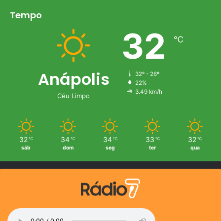
Tempo
32
℃
Anápolis
32º - 26º
22%
3.49 km/h
Céu Limpo
32
34
34
33
32
℃
℃
℃
℃
℃
sáb
dom
seg
ter
qua