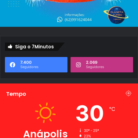
u
s
t
o
Siga o 7Minutos
7.400
2.069
Seguidores
Seguidores
Tempo
30
℃
Anápolis
30º - 25º
23%