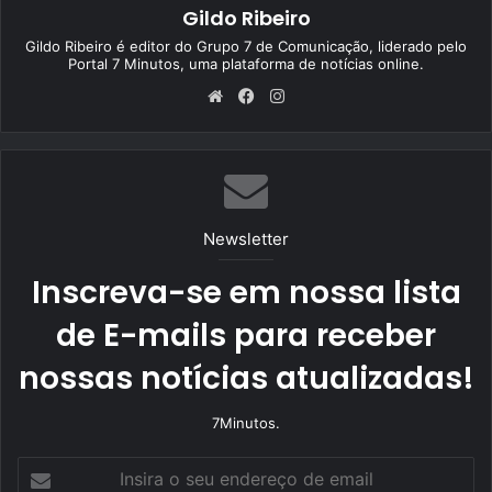
Gildo Ribeiro
Gildo Ribeiro é editor do Grupo 7 de Comunicação, liderado pelo
Portal 7 Minutos, uma plataforma de notícias online.
We
Fa
Ins
bsi
ce
tag
te
bo
ra
ok
m
Newsletter
Inscreva-se em nossa lista
de E-mails para receber
nossas notícias atualizadas!
7Minutos.
I
n