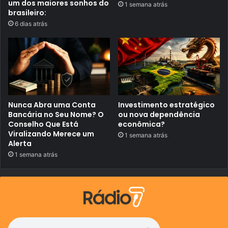
um dos maiores sonhos do
e
1 semana atrás
o
brasileiro:
l
i
a
a
6 dias atrás
v
n
i
o
d
a
e
p
r
e
c
i
Nunca Abra uma Conta
Investimento estratégico
s
Bancária no Seu Nome? O
ou nova dependência
a
Conselho Que Está
econômica?
d
Viralizando Merece um
e
1 semana atrás
a
Alerta
j
1 semana atrás
u
d
a
u
r
g
e
n
t