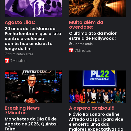
Agosto Lilás:
Muito além da
overdose:
20 anos da Lei Maria da
O último ato da maior
Penha lembram que a luta
estrela de Hollywood:
contra a violência
doméstica ainda está
2 horas atrás
longe do fim
7Minutos
31 minutos atrás
7Minutos
Breaking News
A espera acabou!!!
7Minutos
Flávio Bolsonaro define
Manchetes do Dia 06 de
Alfredo Gaspar para vice
Agosto de 2026, Quinta-
e encerra uma das
Feira
maiores expectativas da