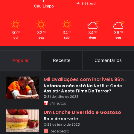
3.68 km/h
Céu Limpo
30
32
34
34
36
℃
℃
℃
℃
℃
qui
sex
sáb
dom
seg
Popular
Recente
Comentários
Mil avaliações com incríveis 96%.
Nefarious não está Na Netflix: Onde
Assistir A este Filme De Terror?
31 de julho de 2023
7Minutos
Um Lanche Divertido e Gostoso
Bolo de sorvete
23 de junho de 2023
Recepedia