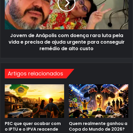
d
l
e
v
A
â
n
n
á
i
p
a
o
n
Jovem de Anápolis com doença rara luta pela
l
o
i
c
vida e precisa de ajuda urgente para conseguir
s
e
remédio de alto custo
c
n
o
t
m
r
d
o
o
d
Artigos relacionados
e
o
n
a
ç
g
a
r
r
o
a
n
r
e
a
g
l
ó
u
c
t
i
PEC que quer acabar com
Quem realmente ganhou a
a
o
o IPTU e o IPVA reacende
Copa do Mundo de 2026?
p
g