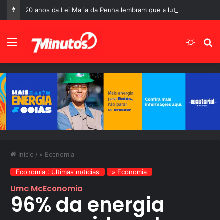
20 anos da Lei Maria da Penha lembram que a luta contra a violência doméstica ainda está longe do fim
Menu
Switch
P
Início
/
» Economia
Economia : Últimas notícias
» Economia
Uma McEconomia
96% da energia