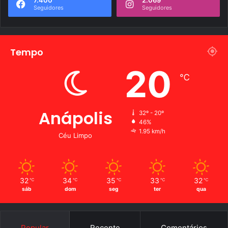
Seguidores
Seguidores
Tempo
20
℃
Anápolis
32º - 20º
46%
1.95 km/h
Céu Limpo
32
34
35
33
32
℃
℃
℃
℃
℃
sáb
dom
seg
ter
qua
Popular
Recente
Comentários