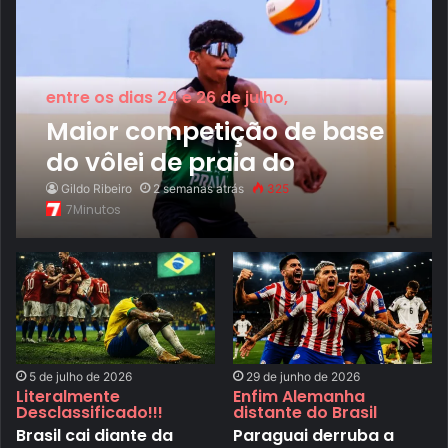
entre os dias 24 e 26 de julho,
Maior competição de base
do vôlei de praia do
Centro-Oeste, Copa San
Gildo Ribeiro
2 semanas atrás
325
7Minutos
Beach 2026 movimenta
Anápolis
5 de julho de 2026
29 de junho de 2026
Literalmente
Enfim Alemanha
Desclassificado!!!
distante do Brasil
Brasil cai diante da
Paraguai derruba a