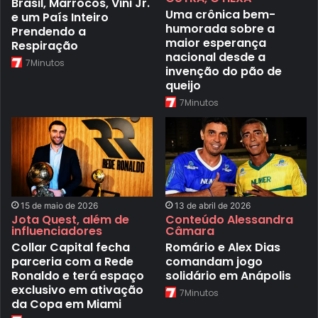
Brasil, Marrocos, Vini Jr.
Uma crônica bem-
e um País Inteiro
humorada sobre a
Prendendo a
maior esperança
Respiração
nacional desde a
7Minutos
invenção do pão de
queijo
7Minutos
15 de maio de 2026
13 de abril de 2026
Jota Quest, além de
Conteúdo Alessandra
influenciadores
Câmara
Collar Capital fecha
Romário e Alex Dias
parceria com a Rede
comandam jogo
Ronaldo e terá espaço
solidário em Anápolis
exclusivo em ativação
7Minutos
da Copa em Miami