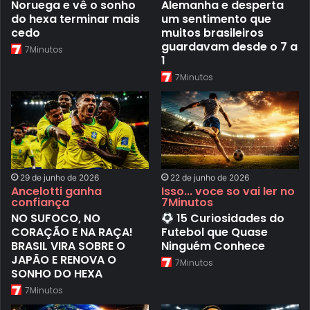
Noruega e vê o sonho
Alemanha e desperta
do hexa terminar mais
um sentimento que
cedo
muitos brasileiros
guardavam desde o 7 a
7Minutos
1
7Minutos
29 de junho de 2026
22 de junho de 2026
Ancelotti ganha
Isso... voce so vai ler no
confiança
7Minutos
NO SUFOCO, NO
15 Curiosidades do
CORAÇÃO E NA RAÇA!
Futebol que Quase
BRASIL VIRA SOBRE O
Ninguém Conhece
JAPÃO E RENOVA O
7Minutos
SONHO DO HEXA
7Minutos