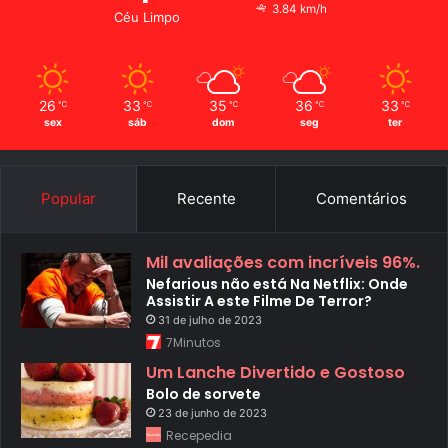
3.84 km/h
Céu Limpo
26
33
35
36
33
℃
℃
℃
℃
℃
sex
sáb
dom
seg
ter
Popular
Recente
Comentários
Mil avaliações com incríveis 96%.
Nefarious não está Na Netflix: Onde
Assistir A este Filme De Terror?
31 de julho de 2023
7Minutos
Um Lanche Divertido e Gostoso
Bolo de sorvete
23 de junho de 2023
Recepedia