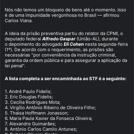
Nós não temos um bloqueio de bens até o momento. Isso
é de uma impunidade vergonhosa no Brasil — afirmou
Carlos Viana.
A ideia da prisão preventiva partiu do relator da CPMI, o
deputado federal
Alfredo Gaspar
(União-AL), durante
o depoimento do advogado
Eli Cohen
nesta segunda-feira
(1º). De acordo com o requerimento, as prisões são
necessárias “por conveniência da instrução criminal,
garantia da ordem pública e para assegurar a aplicação da
lei penal”.
A lista completa a ser encaminhada ao STF é a seguinte:
1. André Paulo Fidelis;
2. Eric Douglas Fidelis;
3. Cecília Rodrigues Mota;
4. Virgílio Antônio Ribeiro de Oliveira Filho;
5. Thaisa Hoffmann Jonasson;
6. Maria Paula Xavier da Fonseca Oliveira;
7. Alexandre Guimarães;
8. Antônio Carlos Camilo Antunes;