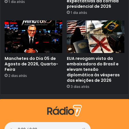
expectativas da corrida
1 dia atrás
Q
presidencial de 2026
u
a
1 dia atrás
r
t
a
-
F
e
i
r
a
Manchetes do Dia 05 de
EUA revogam visto da
Agosto de 2026, Quarta-
embaixadora do Brasil e
Feira
elevam tensão
diplomática às vésperas
2 dias atrás
das eleições de 2026
3 dias atrás