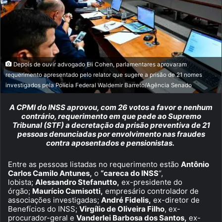
Depois de ouvir advogado Eli Cohen, parlamentares aprovaram
requerimento apresentado pelo relator que sugere a prisão de 21 nomes
investigados pela Polícia Federal Waldemir Barreto/Agência Senado
A CPMI do INSS aprovou, com 26 votos a favor e nenhum
contrário, requerimento em que pede ao Supremo
Tribunal (STF) a decretação da prisão preventiva de 21
pessoas denunciadas por envolvimento nas fraudes
contra aposentados e pensionistas.
Entre as pessoas listadas no requerimento estão
Antônio
Carlos Camilo Antunes,
o
“careca do INSS
“,
lobista;
Alessandro Stefanutto,
ex-presidente do
órgão;
Maurício Camisotti,
empresário controlador de
associações investigadas;
André Fidelis,
ex-diretor de
Benefícios do INSS;
Virgílio de Oliveira Filho
, ex-
procurador-geral e
Vanderlei Barbosa dos Santos,
ex-