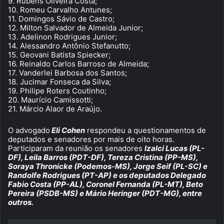
9. Rubens Oliveira Costa;
10. Romeu Carvalho Antunes;
11. Domingos Sávio de Castro;
12. Milton Salvador de Almeida Junior;
13. Adelinon Rodrigues Junior;
14. Alessandro Antônio Stefanutto;
15. Geovani Batista Spiecker;
16. Reinaldo Carlos Barroso de Almeida;
17. Vanderlei Barbosa dos Santos;
18. Jucimar Fonseca da Silva;
19. Philipe Roters Coutinho;
20. Maurício Camissotti;
21. Márcio Alaor de Araújo.
O advogado
Eli Cohen
respondeu a questionamentos de
deputados e senadores por mais de oito horas.
Participaram da reunião os senadores
Izalci Lucas (PL-
DF), Leila Barros (PDT-DF), Tereza Cristina (PP-MS),
Soraya Thronicke (Podemos-MS), Jorge Seif (PL-SC) e
Randolfe Rodrigues (PT-AP) e os deputados Delegado
Fabio Costa (PP-AL), Coronel Fernanda (PL-MT), Beto
Pereira (PSDB-MS) e Mário Heringer (PDT-MG), entre
outros.