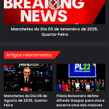
e
a
t
s
e
i
s
l
d
I
o
n
D
s
Manchetes do Dia 03 de Setembro de 2025,
i
i
a
s
Quarta-Feira
0
t
3
e
d
e
e
m
S
I
Artigos relacionados
e
g
t
n
e
o
m
r
b
a
r
r
o
d
e
2
0
Manchetes do Dia 06 de
Flávio Bolsonaro define
2
Agosto de 2026, Quinta-
Alfredo Gaspar para vice e
5
Feira
encerra uma das maiores
,