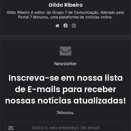
Gildo Ribeiro
Gildo Ribeiro é editor do Grupo 7 de Comunicação, liderado pelo
Portal 7 Minutos, uma plataforma de notícias online.
We
Fa
Ins
bsi
ce
tag
te
bo
ra
ok
m
Newsletter
Inscreva-se em nossa lista
de E-mails para receber
nossas notícias atualizadas!
7Minutos.
I
n