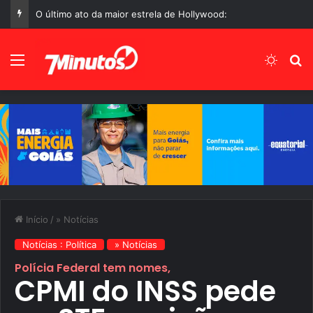
Manchetes do Dia 06 de Agosto de 2026, Quinta-Feira
Menu
Switch
P
Início
/
» Notícias
Notícias : Política
» Notícias
Polícia Federal tem nomes,
CPMI do INSS pede