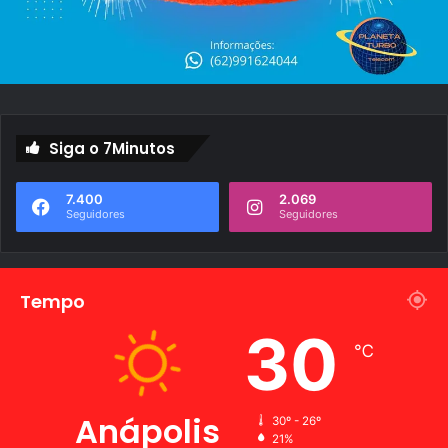
Siga o 7Minutos
7.400
2.069
Seguidores
Seguidores
Tempo
30
℃
Anápolis
30º - 26º
21%