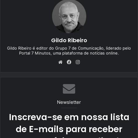
Gildo Ribeiro
Gildo Ribeiro é editor do Grupo 7 de Comunicação, liderado pelo
Portal 7 Minutos, uma plataforma de notícias online.
We
Fa
Ins
bsi
ce
tag
te
bo
ra
ok
m
Newsletter
Inscreva-se em nossa lista
de E-mails para receber