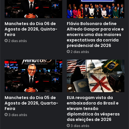
r
a
t
s
o
i
R
l
i
;
Manchetes do Dia 06 de
Flávio Bolsonaro define
c
c
Agosto de 2026, Quinta-
Alfredo Gaspar para vice e
o
o
Feira
encerra uma das maiores
e
n
expectativas da corrida
f
f
2 dias atrás
a
i
presidencial de 2026
l
r
2 dias atrás
a
a
e
a
m
s
p
á
e
r
n
e
a
a
d
s
e
a
m
f
Manchetes do Dia 05 de
EUA revogam visto da
o
e
Agosto de 2026, Quarta-
embaixadora do Brasil e
r
t
Feira
elevam tensão
t
a
e
diplomática às vésperas
d
3 dias atrás
a
a
das eleições de 2026
i
s
3 dias atrás
m