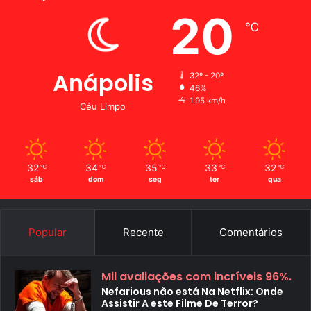
20
℃
Anápolis
32º - 20º
46%
1.95 km/h
Céu Limpo
32
34
35
33
32
℃
℃
℃
℃
℃
sáb
dom
seg
ter
qua
Popular
Recente
Comentários
Mil avaliações com incríveis 96%.
Nefarious não está Na Netflix: Onde
Assistir A este Filme De Terror?