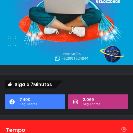
o
Siga o 7Minutos
7.400
2.069
Seguidores
Seguidores
Tempo