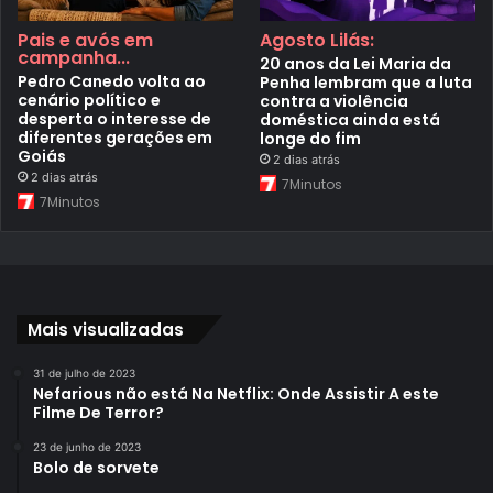
Pais e avós em
Agosto Lilás:
campanha...
20 anos da Lei Maria da
Pedro Canedo volta ao
Penha lembram que a luta
cenário político e
contra a violência
desperta o interesse de
doméstica ainda está
diferentes gerações em
longe do fim
Goiás
2 dias atrás
2 dias atrás
7Minutos
7Minutos
Mais visualizadas
31 de julho de 2023
Nefarious não está Na Netflix: Onde Assistir A este
Filme De Terror?
23 de junho de 2023
Bolo de sorvete