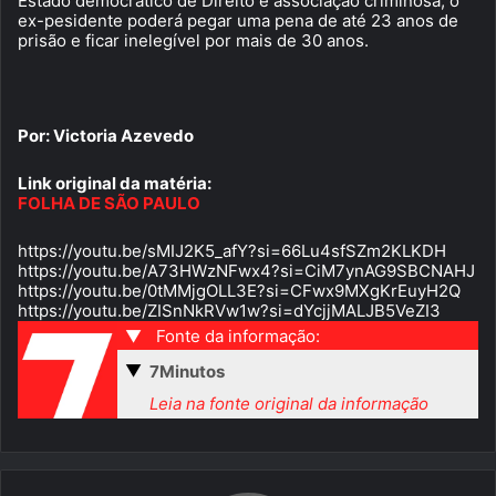
Estado democrático de Direito e associação criminosa, o
ex-pesidente poderá pegar uma pena de até 23 anos de
prisão e ficar inelegível por mais de 30 anos.
Por: Victoria Azevedo
Link original da matéria:
FOLHA DE SÃO PAULO
https://youtu.be/sMIJ2K5_afY?si=66Lu4sfSZm2KLKDH
https://youtu.be/A73HWzNFwx4?si=CiM7ynAG9SBCNAHJ
https://youtu.be/0tMMjgOLL3E?si=CFwx9MXgKrEuyH2Q
https://youtu.be/ZISnNkRVw1w?si=dYcjjMALJB5VeZI3
▼
Fonte da informação:
▼
7Minutos
Leia na fonte original da informação