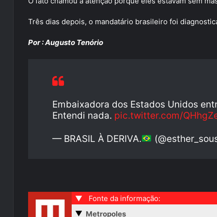
O fato chamou a atenção porque eles estavam sem más
Três dias depois, o mandatário brasileiro foi diagnost
Por : Augusto Tenório
Embaixadora dos Estados Unidos ent
Entendi nada.
pic.twitter.com/QHhgZ
— BRASIL À DERIVA.
(@esther_sou
▼
Fonte da informação:
▼
Metropoles