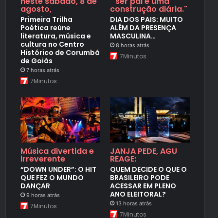
neste sábado, 8 de
" ser pai é uma
agosto,
construção diária."
Primeira Trilha
DIA DOS PAIS: MUITO
Poética reúne
ALÉM DA PRESENÇA
literatura, música e
MASCULINA…
cultura no Centro
8 horas atrás
Histórico de Corumbá
7Minutos
de Goiás
7 horas atrás
7Minutos
Música divertida e
JANJA PEDE, AGU
irreverente
REAGE:
“DOWN UNDER”: O HIT
QUEM DECIDE O QUE O
QUE FEZ O MUNDO
BRASILEIRO PODE
DANÇAR
ACESSAR EM PLENO
ANO ELEITORAL?
9 horas atrás
13 horas atrás
7Minutos
7Minutos