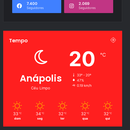
7.400
2.069
Seguidores
Seguidores
Tempo
20
℃
Anápolis
33º - 20º
47%
0.19 km/h
Céu Limpo
33
34
32
32
32
℃
℃
℃
℃
℃
dom
seg
ter
qua
qui