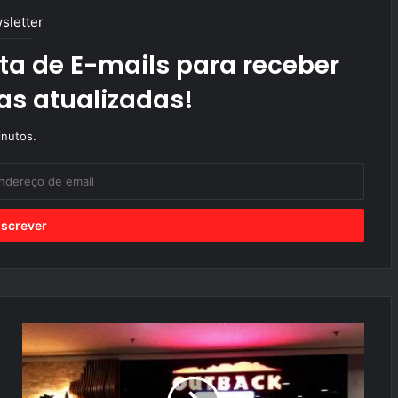
sletter
ta de E-mails para receber
as atualizadas!
nutos.
Q
u
a
i
s