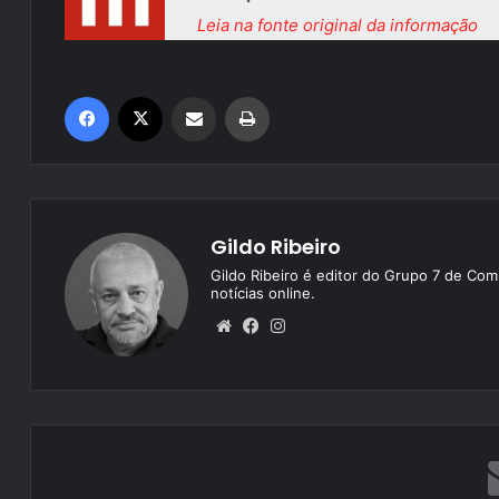
Leia na fonte original da informação
Facebook
X
Compartilhar via e-mail
Imprimir
Gildo Ribeiro
Gildo Ribeiro é editor do Grupo 7 de Com
notícias online.
We
Fa
Ins
bsi
ce
tag
te
bo
ra
ok
m