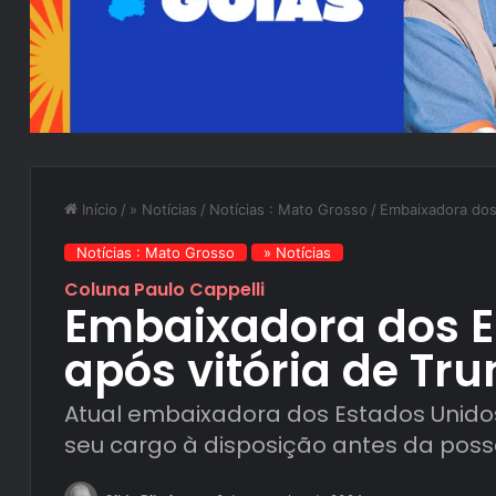
Início
/
» Notícias
/
Notícias : Mato Grosso
/
Embaixadora dos
Notícias : Mato Grosso
» Notícias
Coluna Paulo Cappelli
Embaixadora dos E
após vitória de Tr
Atual embaixadora dos Estados Unidos 
seu cargo à disposição antes da pos