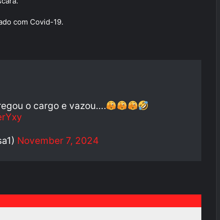
cara.
icado com Covid-19.
regou o cargo e vazou….
erYxy
sa1)
November 7, 2024