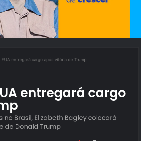
 EUA entregará cargo após vitória de Trump
UA entregará cargo
ump
no Brasil, Elizabeth Bagley colocará
se de Donald Trump