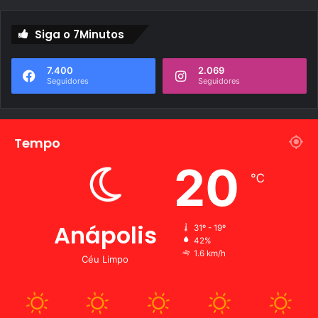
Siga o 7Minutos
7.400
2.069
Seguidores
Seguidores
Tempo
20
℃
Anápolis
31º - 19º
42%
1.6 km/h
Céu Limpo