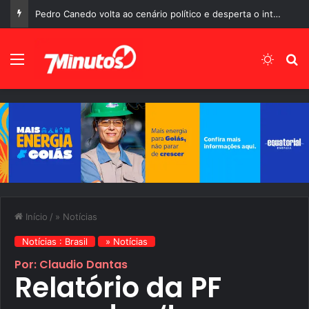
Pedro Canedo volta ao cenário político e desperta o interesse de diferentes gerações em Goiás
Menu
Switch
P
Início
/
» Notícias
Notícias : Brasil
» Notícias
Por: Claudio Dantas
Relatório da PF