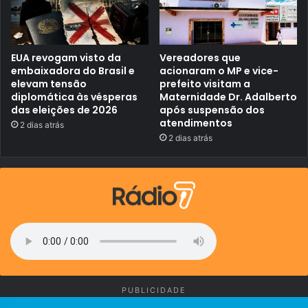
i
r
a
I
n
EUA revogam visto da
Vereadores que
t
e
embaixadora do Brasil e
acionaram o MP e vice-
r
elevam tensão
prefeito visitam a
n
diplomática às vésperas
Maternidade Dr. Adalberto
a
das eleições de 2026
após suspensão dos
c
atendimentos
i
2 dias atrás
o
2 dias atrás
n
a
l
d
e
C
o
m
é
r
c
i
o
PUBLICIDADE