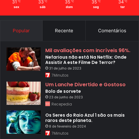
31
33
35
35
34
℃
℃
℃
℃
℃
sex
sáb
dom
seg
ter
Popular
Recente
Comentários
Mil avaliações com incríveis 96%.
Nefarious não está Na Netflix: Onde
Assistir A este Filme De Terror?
31 de julho de 2023
7Minutos
Um Lanche Divertido e Gostoso
Bolo de sorvete
23 de junho de 2023
Recepedia
Os Seres do Raio Azul 1 são os mais
raros deste planeta.
8 de fevereiro de 2024
7Minutos