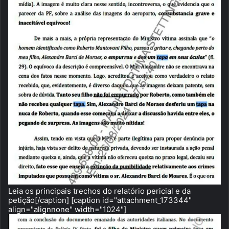
Leia os principais trechos do relatório pericial e da
petição[/caption] [caption id="attachment_173344"
align="alignnone" width="1024"]