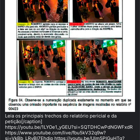
Leia os principais trechos do relatório pericial e da
petição[/caption]
https://youtu.be/1LYOe1_yGEU?si=SQTDHCwPdNGWFxdR
https://www.youtube.com/live/fbu5kV32q9w?
si=VkBb_LRyBI7Ehdip https://youtu.be/Ulm5PIGuHTg?