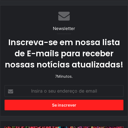
te
bo
ra
ok
m
Newsletter
Inscreva-se em nossa lista
de E-mails para receber
nossas notícias atualizadas!
7Minutos.
I
n
s
i
r
a
o
s
e