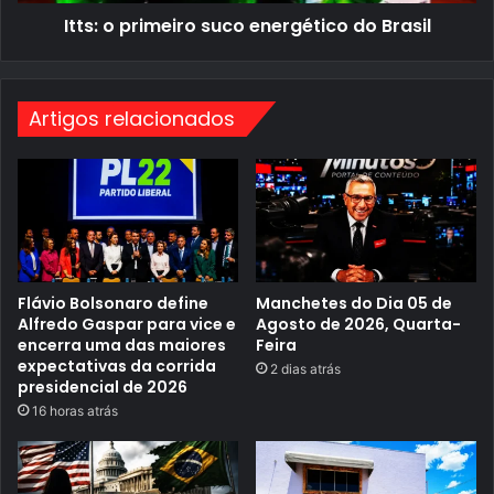
l
i
i
Itts: o primeiro suco energético do Brasil
r
d
o
a
s
d
u
e
c
s
o
Artigos relacionados
d
e
o
n
e
e
s
r
t
g
a
é
d
t
o
i
p
c
r
o
Flávio Bolsonaro define
Manchetes do Dia 05 de
e
d
m
Alfredo Gaspar para vice e
Agosto de 2026, Quarta-
o
i
B
encerra uma das maiores
Feira
a
r
expectativas da corrida
2 dias atrás
d
a
presidencial de 2026
a
s
s
16 horas atrás
i
e
l
m
F
e