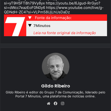
si=yT9H5FT8h79Vy8yx https://youtu.be/6Jgud-RrGyo?
si=dWcc7eazEoF0N0y6 https://www.youtube.com/live/g-
QDNdH-ZC4?si=VLPm58UjLhUsDaDz
▼
Fonte da informação:
▼
7Minutos
Leia na fonte original da informação
Gildo Ribeiro
Gildo Ribeiro é editor do Grupo 7 de Comunicação, liderado pelo
Portal 7 Minutos, uma plataforma de notícias online.
We
Fa
Ins
bsi
ce
tag