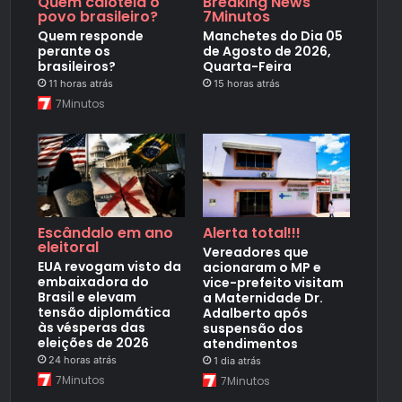
Quem caloteia o
Breaking News
povo brasileiro?
7Minutos
Quem responde
Manchetes do Dia 05
perante os
de Agosto de 2026,
brasileiros?
Quarta-Feira
11 horas atrás
15 horas atrás
7Minutos
Escândalo em ano
Alerta total!!!
eleitoral
Vereadores que
EUA revogam visto da
acionaram o MP e
embaixadora do
vice-prefeito visitam
Brasil e elevam
a Maternidade Dr.
tensão diplomática
Adalberto após
às vésperas das
suspensão dos
eleições de 2026
atendimentos
24 horas atrás
1 dia atrás
7Minutos
7Minutos