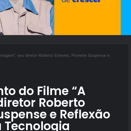
ortagem”, seu diretor Roberto Esteves, Promete Suspense e
to do Filme “A
iretor Roberto
uspense e Reflexão
a Tecnologia