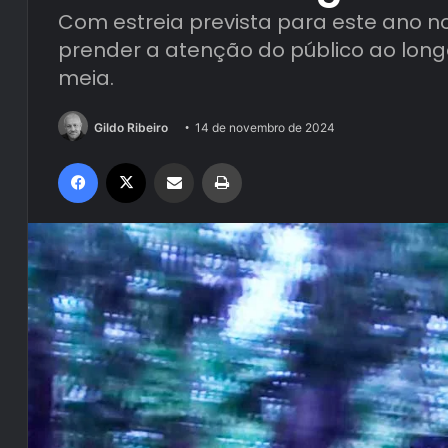
Com estreia prevista para este ano no
prender a atenção do público ao lon
meia.
Gildo Ribeiro
14 de novembro de 2024
Facebook
X
Compartilhar via e-mail
Imprimir