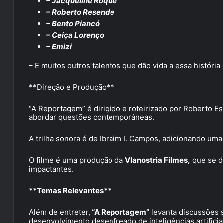
– Jacqueline Roque
– Roberto Resende
– Bento Piancó
– Ceiça Lorenço
– Emizi
– E muitos outros talentos que dão vida a essa história
**Direção e Produção**
“A Reportagem” é dirigido e roteirizado por Roberto Es
abordar questões contemporâneas.
A trilha sonora é de Ibraim I. Campos, adicionando um
O filme é uma produção da
Vlanostria Filmes,
que se d
impactantes.
**Temas Relevantes**
Além de entreter,
“A Reportagem”
levanta discussões s
desenvolvimento desenfreado de inteligências artifici