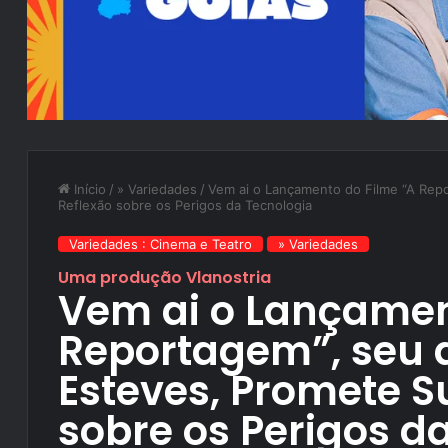
Início
/
» Variedades
/
Vem ai o Lançamento do Filme “A Rep
Reflexão sobre os Perigos da Tecnologia
Variedades : Cinema e Teatro
» Variedades
Uma produção Vlanostria
Vem ai o Lançamen
Reportagem”, seu d
Esteves, Promete S
sobre os Perigos d