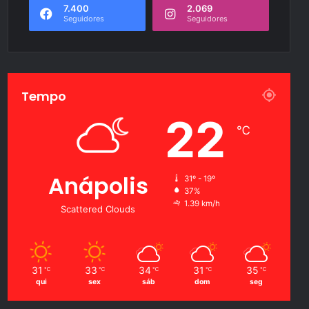
7.400
2.069
Seguidores
Seguidores
Tempo
22
℃
Anápolis
31º - 19º
37%
1.39 km/h
Scattered Clouds
31
33
34
31
35
℃
℃
℃
℃
℃
qui
sex
sáb
dom
seg