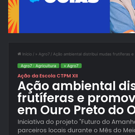
Início
/
» Agro7
/
Ação ambiental distribui mudas frutíferas
Agro7 : Agricultura
» Agro7
Ação da Escola CTPM XII
Ação ambiental di
frutíferas e promo
em Ouro Preto do 
Iniciativa do projeto "Futuro do Aman
parceiros locais durante o Mês do Mei