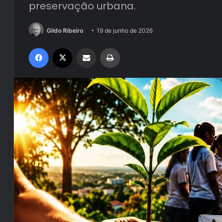
preservação urbana.
Gildo Ribeiro
19 de junho de 2026
Facebook
X
Compartilhar via e-mail
Imprimir