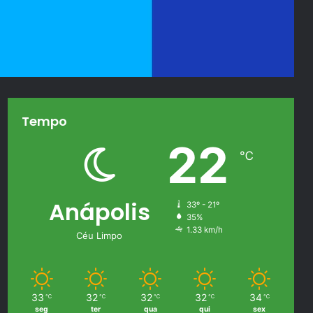
Tempo
22
℃
Anápolis
33º - 21º
35%
1.33 km/h
Céu Limpo
33
32
32
32
34
℃
℃
℃
℃
℃
seg
ter
qua
qui
sex