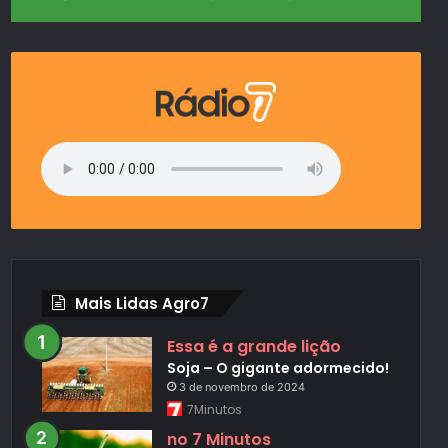
Mais Lidas Agro7
Essa é a grande lição
Soja – O gigante adormecido!
3 de novembro de 2024
7Minutos
no 7 Minutos