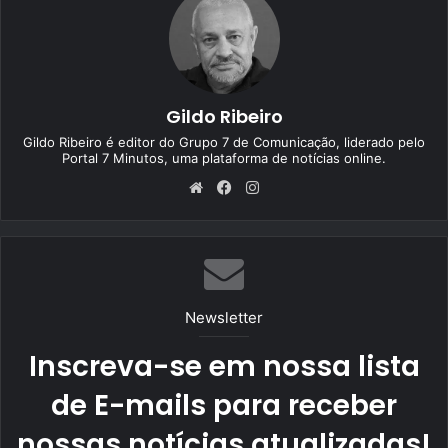
Gildo Ribeiro
Gildo Ribeiro é editor do Grupo 7 de Comunicação, liderado pelo
Portal 7 Minutos, uma plataforma de notícias online.
We
Fa
Ins
bsi
ce
tag
te
bo
ra
ok
m
Newsletter
Inscreva-se em nossa lista
de E-mails para receber
nossas notícias atualizadas!