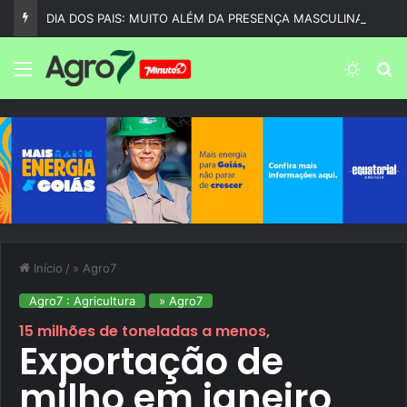
DIA DOS PAIS: MUITO ALÉM DA PRESENÇA MASCULINA…
Menu
Switch
P
Início
/
» Agro7
Agro7 : Agricultura
» Agro7
15 milhões de toneladas a menos,
Exportação de
milho em janeiro