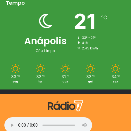
Tempo
21
℃
Anápolis
33º - 21º
41%
2.45 km/h
Céu Limpo
33
32
31
32
34
℃
℃
℃
℃
℃
seg
ter
qua
qui
sex