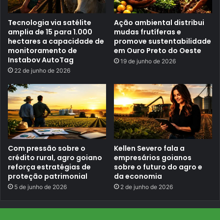
2
0
2
Tecnologia via satélite
Ação ambiental distribui
4
amplia de 15 para 1.000
mudas frutíferas e
,
hectares a capacidade de
promove sustentabilidade
Q
monitoramento de
em Ouro Preto do Oeste
u
Instabov AutoTag
a
19 de junho de 2026
r
22 de junho de 2026
t
a
-
F
e
i
r
a
Com pressão sobre o
Kellen Severo fala a
crédito rural, agro goiano
empresários goianos
reforça estratégias de
sobre o futuro do agro e
proteção patrimonial
da economia
5 de junho de 2026
2 de junho de 2026