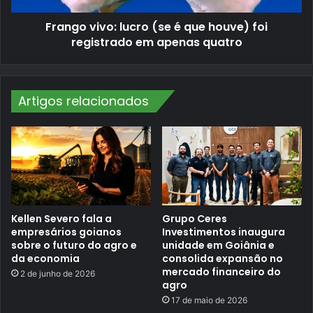
:
o
l
t
Frango vivo: lucro (se é que houve) foi
u
o
c
t
registrado em apenas quatro
r
a
o
l
(
d
s
e
e
f
Artigos relacionados
é
o
q
c
u
o
e
s
h
d
o
e
u
I
v
A
e
A
)
P
f
Kellen Severo fala a
Grupo Ceres
e
o
m
empresários goianos
Investimentos inaugura
i
t
sobre o futuro do agro e
unidade em Goiânia e
r
e
da economia
consolida expansão no
e
r
mercado financeiro do
g
2 de junho de 2026
r
agro
i
i
s
t
17 de maio de 2026
t
ó