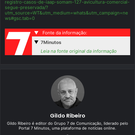
registro-casos-de-iaap-somam-127-avicultura-comercial-
segue-preservada/?
utm_source=WT&utm_medium=whats&utm_campaign=ne
ws#gsc.tab=0
▼
Fonte da informação:
▼
7Minutos
Leia na fonte original da informação
Gildo Ribeiro
Gildo Ribeiro é editor do Grupo 7 de Comunicação, liderado pelo
Portal 7 Minutos, uma plataforma de notícias online.