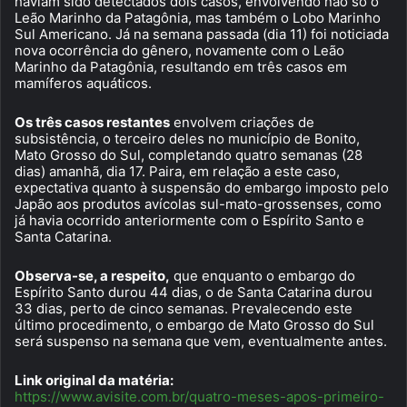
haviam sido detectados dois casos, envolvendo não só o
Leão Marinho da Patagônia, mas também o Lobo Marinho
Sul Americano. Já na semana passada (dia 11) foi noticiada
nova ocorrência do gênero, novamente com o Leão
Marinho da Patagônia, resultando em três casos em
mamíferos aquáticos.
Os três casos restantes
envolvem criações de
subsistência, o terceiro deles no município de Bonito,
Mato Grosso do Sul, completando quatro semanas (28
dias) amanhã, dia 17. Paira, em relação a este caso,
expectativa quanto à suspensão do embargo imposto pelo
Japão aos produtos avícolas sul-mato-grossenses, como
já havia ocorrido anteriormente com o Espírito Santo e
Santa Catarina.
Observa-se, a respeito,
que enquanto o embargo do
Espírito Santo durou 44 dias, o de Santa Catarina durou
33 dias, perto de cinco semanas. Prevalecendo este
último procedimento, o embargo de Mato Grosso do Sul
será suspenso na semana que vem, eventualmente antes.
Link original da matéria:
https://www.avisite.com.br/quatro-meses-apos-primeiro-