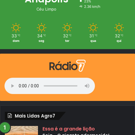
23%
2.36 km/h
Céu Limpo
33
34
32
31
32
℃
℃
℃
℃
℃
dom
seg
ter
qua
qui
Mais Lidas Agro7
Essa é a grande lição