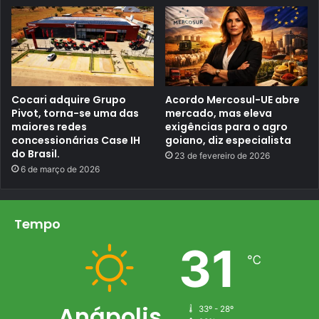
r
r
a
i
d
o
o
b
e
r
m
a
a
s
p
i
e
l
Cocari adquire Grupo
Acordo Mercosul-UE abre
n
e
Pivot, torna-se uma das
mercado, mas eleva
a
i
maiores redes
exigências para o agro
s
r
concessionárias Case IH
goiano, diz especialista
q
o
u
do Brasil.
23 de fevereiro de 2026
a
6 de março de 2026
t
r
o
Tempo
31
℃
Anápolis
33º - 28º