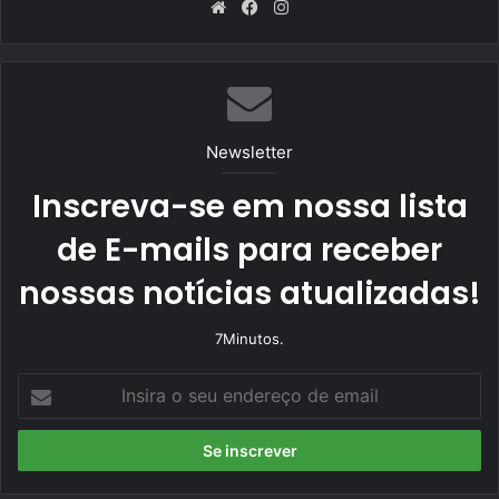
We
Fa
Ins
bsi
ce
tag
te
bo
ra
ok
m
Newsletter
Inscreva-se em nossa lista
de E-mails para receber
nossas notícias atualizadas!
7Minutos.
I
n
s
i
r
a
o