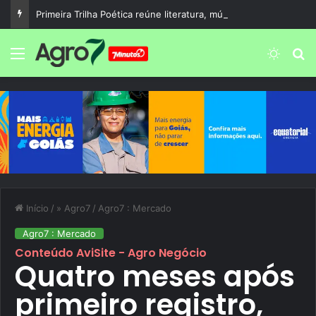
Primeira Trilha Poética reúne literatura, música e cultura no Centro Histórico de Corumbá de Goiás
Menu
Switch
P
Início
/
» Agro7
/
Agro7 : Mercado
Agro7 : Mercado
Conteúdo AviSite - Agro Negócio
Quatro meses após
primeiro registro,