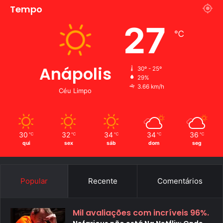
Tempo
27
℃
Anápolis
30º - 25º
29%
3.66 km/h
Céu Limpo
30
32
34
34
36
℃
℃
℃
℃
℃
qui
sex
sáb
dom
seg
Popular
Recente
Comentários
Mil avaliações com incríveis 96%.