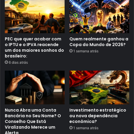
n
o
ç
d
a
e
e
2
d
0
e
2
c
6
i
,
PEC que quer acabar com
Quem realmente ganhou a
s
q
o IPTU e o IPVA reacende
Copa do Mundo de 2026?
ã
u
um dos maiores sonhos do
1 semana atrás
o
a
brasileiro:
a
r
m
t
6 dias atrás
p
a
l
-
i
F
a
e
t
i
e
r
n
a
s
ã
o
Nunca Abra uma Conta
Investimento estratégico
p
Bancária no Seu Nome? O
ou nova dependência
o
Conselho Que Está
econômica?
l
Viralizando Merece um
í
1 semana atrás
Alerta
t