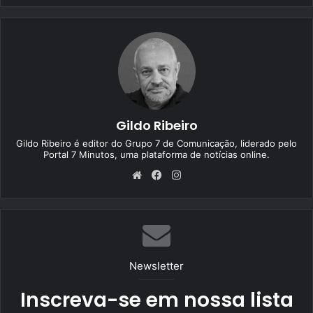
Gildo Ribeiro
Gildo Ribeiro é editor do Grupo 7 de Comunicação, liderado pelo
Portal 7 Minutos, uma plataforma de notícias online.
We
Fa
Ins
bsi
ce
tag
te
bo
ra
ok
m
Newsletter
Inscreva-se em nossa lista