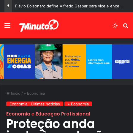
Flávio Bolsonaro define Alfredo Gaspar para vice e encerra uma das maiores expectativas da corrida presidencial de 2026
Menu
Switch
P
Início
/
» Economia
Economia : Últimas notícias
» Economia
Economia e Educaçao Profissional
Proteção anda