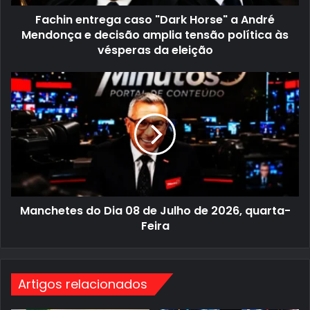
e
g
Fachin entrega caso "Dark Horse" a André
m
a
a
c
Mendonça e decisão amplia tensão política às
i
a
vésperas da eleição
l
s
o
"
M
D
a
a
n
r
c
k
h
H
e
o
t
r
e
s
s
e
d
"
o
a
D
A
Manchetes do Dia 08 de Julho de 2026, quarta-
i
n
a
Feira
d
0
r
8
é
d
M
e
e
J
Artigos relacionados
n
u
d
l
o
h