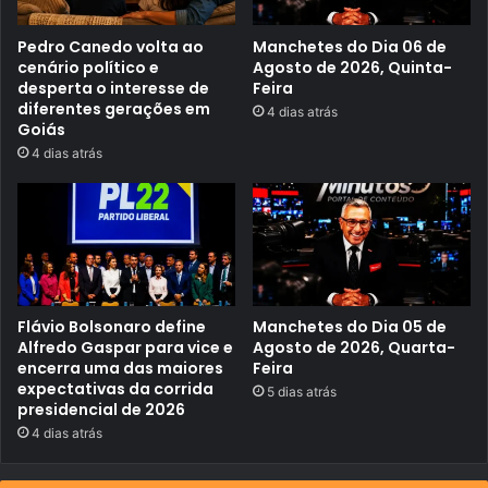
a
n
c
t
o
Pedro Canedo volta ao
Manchetes do Dia 06 de
e
n
o
cenário político e
Agosto de 2026, Quinta-
s
r
desperta o interesse de
Feira
t
e
diferentes gerações em
4 dias atrás
r
g
Goiás
u
i
ç
m
4 dias atrás
ã
e
o
m
c
i
i
l
v
i
i
t
l
a
r
Flávio Bolsonaro define
Manchetes do Dia 05 de
Alfredo Gaspar para vice e
Agosto de 2026, Quarta-
encerra uma das maiores
Feira
expectativas da corrida
5 dias atrás
presidencial de 2026
4 dias atrás