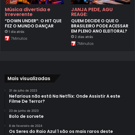
Música divertida e
JANJA PEDE, AGU
irreverente
REAGE:
“DOWN UNDER”: O HIT QUE
QUEM DECIDE O QUE O
FEZ O MUNDO DANÇAR
BRASILEIRO PODE ACESSAR
EM PLENO ANO ELEITORAL?
1 dia atrás
2 dias atrás
7Minutos
7Minutos
Mais visualizadas
31 de julho de 2023
Nefarious não está Na Netflix: Onde Assistir A este
Filme De Terror?
23 de junho de 2023
Bolo de sorvete
8 de fevereiro de 2024
Os Seres do Raio Azul 1 são os mais raros deste