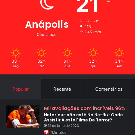
21
℃
Anápolis
33º - 21º
41%
2.45 km/h
Céu Limpo
33
32
31
32
34
℃
℃
℃
℃
℃
seg
ter
qua
qui
sex
Popular
Recente
Comentários
Mil avaliações com incríveis 96%.
Nefarious não está Na Netflix: Onde
Assistir A este Filme De Terror?
31 de julho de 2023
7Minutos