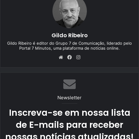
Gildo Ribeiro
Gildo Ribeiro é editor do Grupo 7 de Comunicação, liderado pelo
Portal 7 Minutos, uma plataforma de notícias online.
We
Fa
Ins
bsi
ce
tag
te
bo
ra
ok
m
Newsletter
Inscreva-se em nossa lista
de E-mails para receber
nossas notícias atualizadas!