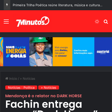
Primeira Trilha Poética reúne literatura, música e cultura no Centro Histórico de Corumbá de Goiás
Menu
Switch
P
Início
/
» Notícias
Notícias : Política
» Notícias
Mendonça é o relator no DARK HORSE
Fachin entrega