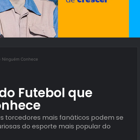
se Ninguém Conhece
do Futebol que
onhece
 os torcedores mais fanáticos podem se
riosas do esporte mais popular do