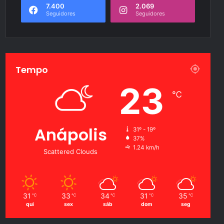
7.400
2.069
Seguidores
Seguidores
Tempo
23
℃
Anápolis
31º - 19º
37%
1.24 km/h
Scattered Clouds
31
33
34
31
35
℃
℃
℃
℃
℃
qui
sex
sáb
dom
seg