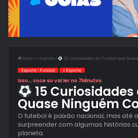
Início
/
» Esporte
/
15 Curiosidades do Futebol que Qua
Esporte : Futebol
» Esporte
Isso... voce so vai ler no 7Minutos
15 Curiosidades 
Quase Ninguém C
O futebol é paixão nacional, mas até
surpreender com algumas histórias cu
planeta.