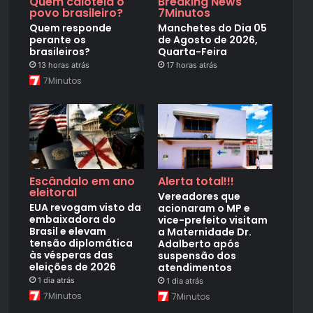
Quem caloteia o
Breaking News
povo brasileiro?
7Minutos
Quem responde
Manchetes do Dia 05
perante os
de Agosto de 2026,
brasileiros?
Quarta-Feira
13 horas atrás
17 horas atrás
7Minutos
Escândalo em ano
Alerta total!!!
eleitoral
Vereadores que
EUA revogam visto da
acionaram o MP e
embaixadora do
vice-prefeito visitam
Brasil e elevam
a Maternidade Dr.
tensão diplomática
Adalberto após
às vésperas das
suspensão dos
eleições de 2026
atendimentos
1 dia atrás
1 dia atrás
7Minutos
7Minutos