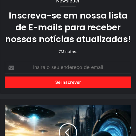
Newsletter
Inscreva-se em nossa lista
de E-mails para receber
nossas notícias atualizadas!
7Minutos.
I
n
s
i
r
a
o
s
e
u
A
e
t
n
e
d
o
e
r
r
i