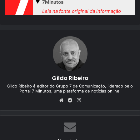
▼
7Minutos
Leia na fonte original da informação
Gildo Ribeiro
Gildo Ribeiro é editor do Grupo 7 de Comunicação, liderado pelo
Portal 7 Minutos, uma plataforma de notícias online.
We
Fa
Ins
bsi
ce
tag
te
bo
ra
ok
m