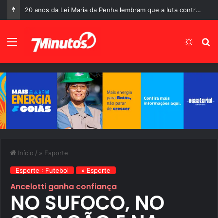
O último ato da maior estrela de Hollywood:
Menu
Switch
P
Início
/
» Esporte
Esporte : Futebol
» Esporte
Ancelotti ganha confiança
NO SUFOCO, NO