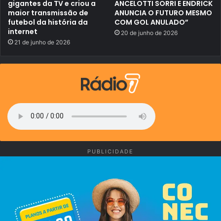
l
u
gigantes da TV e criou a
ANCELOTTI SORRI E ENDRICK
d
i
maior transmissão de
ANUNCIA O FUTURO MESMO
o
e
futebol da história da
COM GOL ANULADO”
M
t
internet
a
a
20 de junho de 2026
r
n
21 de junho de 2026
a
t
n
e
h
.
ã
.
o
.
PUBLICIDADE