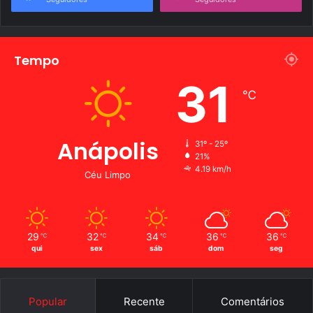
Tempo
31
℃
Anápolis
31º - 25º
21%
4.19 km/h
Céu Limpo
29
32
34
36
36
℃
℃
℃
℃
℃
qui
sex
sáb
dom
seg
Popular
Recente
Comentários