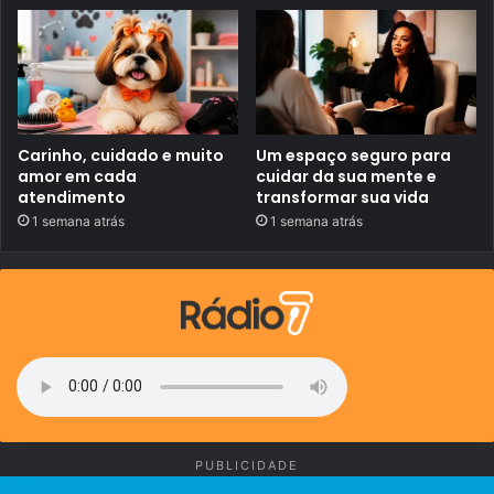
o
v
i
c
o
Carinho, cuidado e muito
Um espaço seguro para
amor em cada
cuidar da sua mente e
atendimento
transformar sua vida
1 semana atrás
1 semana atrás
PUBLICIDADE