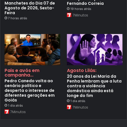
Manchetes do Dia 07 de
Fernando Correia
Agosto de 2026, Sexta-
19 horas atrás
Feira
7Minutos
7 horas atrás
Pais e avós em
Agosto Lilás:
campanha...
20 anos da Lei Maria da
Pedro Canedo volta ao
Penha lembram que a luta
cenário político e
contra a violência
desperta o interesse de
doméstica ainda está
diferentes gerações em
longe do fim
Goiás
1 dia atrás
1 dia atrás
7Minutos
7Minutos