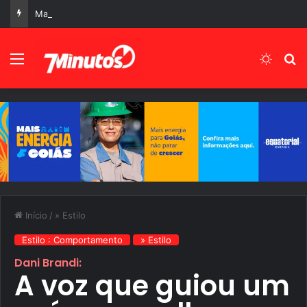
Manchetes do Dia 06 de Agosto de 2026, Quinta-Feira
Menu
Switch
P
Início
/
» Estilo
Estilo : Comportamento
» Estilo
Dani Brandi:
A voz que guiou um