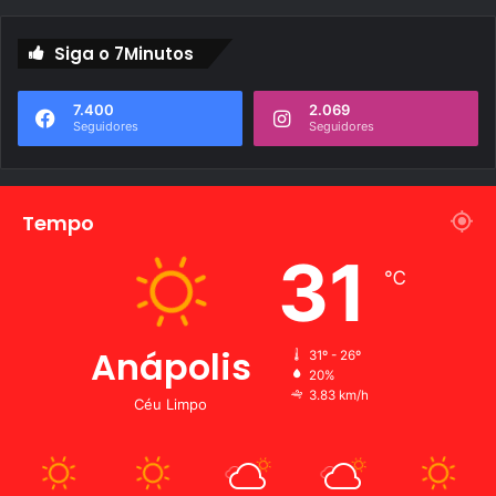
Siga o 7Minutos
7.400
2.069
Seguidores
Seguidores
Tempo
31
℃
Anápolis
31º - 26º
20%
3.83 km/h
Céu Limpo