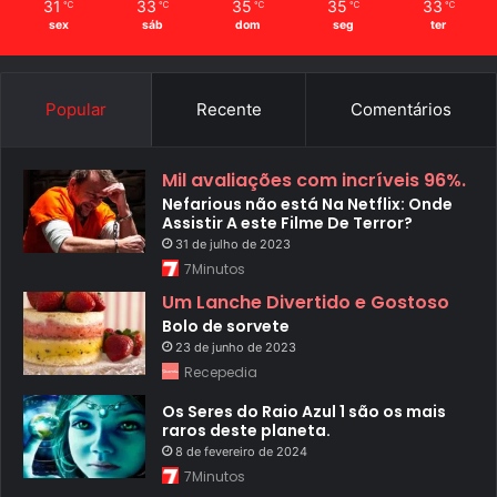
31
33
35
35
33
℃
℃
℃
℃
℃
sex
sáb
dom
seg
ter
Popular
Recente
Comentários
Mil avaliações com incríveis 96%.
Nefarious não está Na Netflix: Onde
Assistir A este Filme De Terror?
31 de julho de 2023
7Minutos
Um Lanche Divertido e Gostoso
Bolo de sorvete
23 de junho de 2023
Recepedia
Os Seres do Raio Azul 1 são os mais
raros deste planeta.
8 de fevereiro de 2024
7Minutos