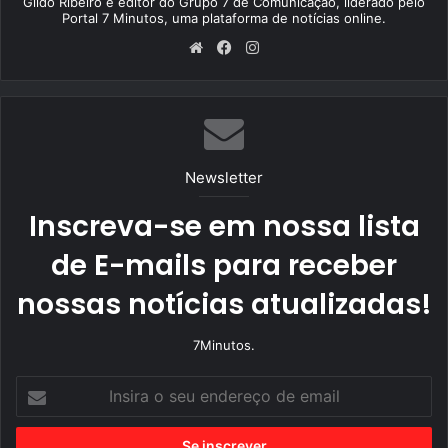
Gildo Ribeiro é editor do Grupo 7 de Comunicação, liderado pelo
Portal 7 Minutos, uma plataforma de notícias online.
We
Fa
Ins
bsi
ce
tag
te
bo
ra
ok
m
Newsletter
Inscreva-se em nossa lista
de E-mails para receber
nossas notícias atualizadas!
7Minutos.
I
n
s
i