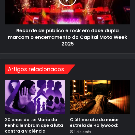
e
o
d
:
e
“
p
S
ú
e
b
d
Recorde de público e rock em dose dupla
l
i
i
r
marcam o encerramento do Capital Moto Week
c
e
2025
o
i
e
t
r
a
o
e
c
l
Artigos relacionados
k
e
e
g
m
e
d
r
o
1
s
7
e
,
d
s
u
e
p
r
l
ã
20 anos da Lei Maria da
O último ato da maior
a
o
Penha lembram que a luta
estrela de Hollywood:
m
m
contra a violência
a
1 dia atrás
a