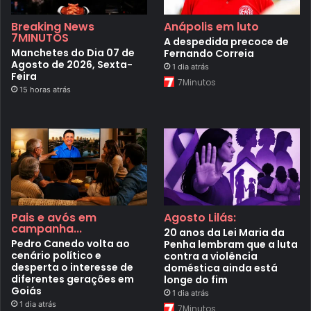
Breaking News
Anápolis em luto
7MINUTOS
A despedida precoce de
Manchetes do Dia 07 de
Fernando Correia
Agosto de 2026, Sexta-
1 dia atrás
Feira
7Minutos
15 horas atrás
Pais e avós em
Agosto Lilás:
campanha...
20 anos da Lei Maria da
Pedro Canedo volta ao
Penha lembram que a luta
cenário político e
contra a violência
desperta o interesse de
doméstica ainda está
diferentes gerações em
longe do fim
Goiás
1 dia atrás
1 dia atrás
7Minutos