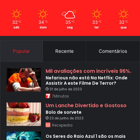
32
34
35
33
32
℃
℃
℃
℃
℃
sáb
dom
seg
ter
qua
Popular
Recente
Comentários
Mil avaliações com incríveis 96%.
Nefarious não está Na Netflix: Onde
Assistir A este Filme De Terror?
31 de julho de 2023
7Minutos
Um Lanche Divertido e Gostoso
Bolo de sorvete
23 de junho de 2023
Recepedia
Os Seres do Raio Azul 1 são os mais