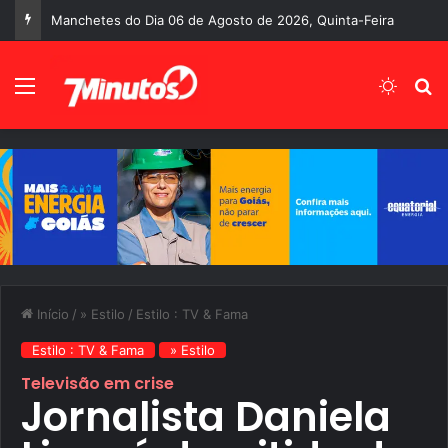
Manchetes do Dia 06 de Agosto de 2026, Quinta-Feira
Menu
Switch
P
Início
/
» Estilo
/
Estilo : TV & Fama
Estilo : TV & Fama
» Estilo
Televisão em crise
Jornalista Daniela