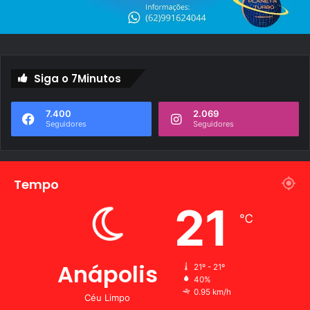
Siga o 7Minutos
7.400
2.069
Seguidores
Seguidores
Tempo
21
℃
Anápolis
21º - 21º
40%
0.95 km/h
Céu Limpo