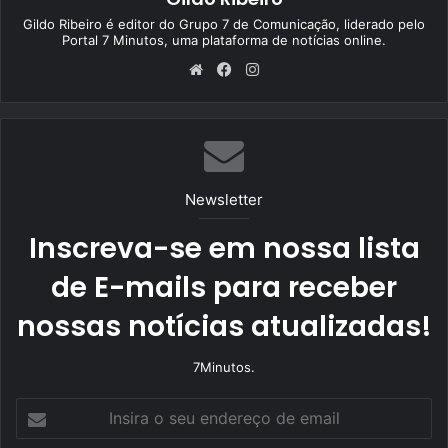
Gildo Ribeiro é editor do Grupo 7 de Comunicação, liderado pelo
Portal 7 Minutos, uma plataforma de notícias online.
We
Fa
Ins
bsi
ce
tag
te
bo
ra
ok
m
Newsletter
Inscreva-se em nossa lista
de E-mails para receber
nossas notícias atualizadas!
7Minutos.
I
n
s