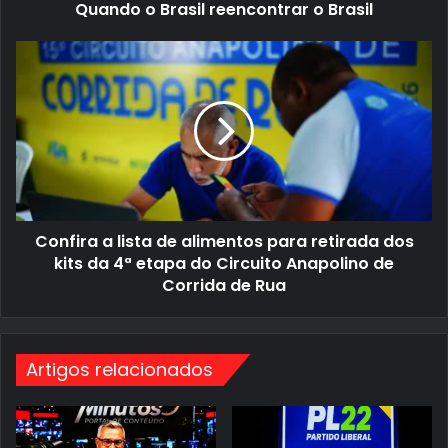
Quando o Brasil reencontrar o Brasil
m
l
a
r
i
e
C
l
e
o
n
n
c
f
o
i
n
r
t
a
r
a
a
l
r
i
o
s
B
t
r
Confira a lista de alimentos para retirada dos
a
a
d
kits da 4ª etapa do Circuito Anapolino de
s
e
i
Corrida de Rua
a
l
l
i
m
e
Artigos relacionados
n
t
o
s
p