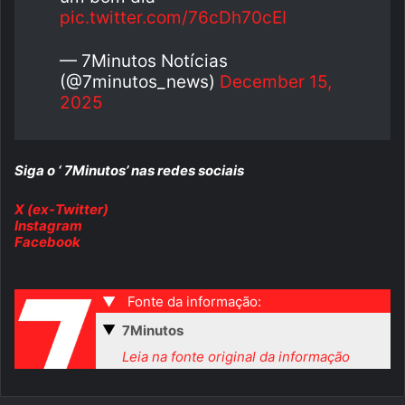
pic.twitter.com/76cDh70cEI
— 7Minutos Notícias
(@7minutos_news)
December 15,
2025
Siga o ‘ 7Minutos’ nas redes sociais
X (ex-Twitter)
Instagram
Facebook
▼
Fonte da informação:
▼
7Minutos
Leia na fonte original da informação