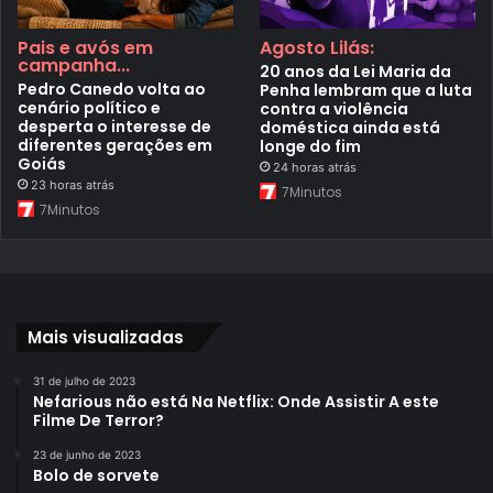
Pais e avós em
Agosto Lilás:
campanha...
20 anos da Lei Maria da
Pedro Canedo volta ao
Penha lembram que a luta
cenário político e
contra a violência
desperta o interesse de
doméstica ainda está
diferentes gerações em
longe do fim
Goiás
24 horas atrás
23 horas atrás
7Minutos
7Minutos
Mais visualizadas
31 de julho de 2023
Nefarious não está Na Netflix: Onde Assistir A este
Filme De Terror?
23 de junho de 2023
Bolo de sorvete