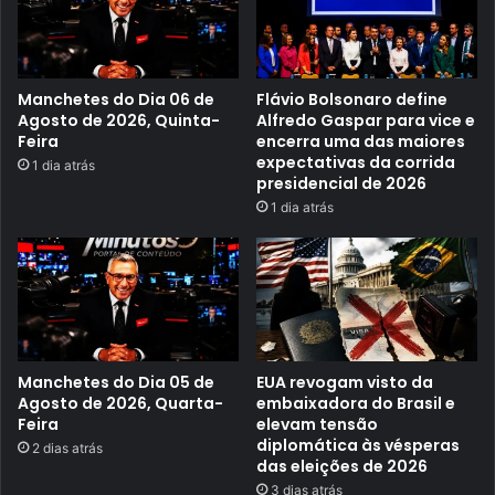
a
r
a
r
e
t
Manchetes do Dia 06 de
Flávio Bolsonaro define
i
Agosto de 2026, Quinta-
Alfredo Gaspar para vice e
r
Feira
encerra uma das maiores
a
expectativas da corrida
d
1 dia atrás
a
presidencial de 2026
d
1 dia atrás
o
s
k
i
t
s
d
a
4
ª
Manchetes do Dia 05 de
EUA revogam visto da
e
Agosto de 2026, Quarta-
embaixadora do Brasil e
t
Feira
elevam tensão
a
p
diplomática às vésperas
2 dias atrás
a
das eleições de 2026
d
3 dias atrás