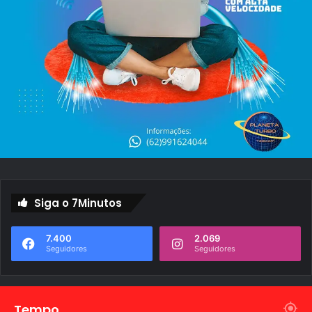
e
R
u
a
Siga o 7Minutos
7.400
2.069
Seguidores
Seguidores
Tempo