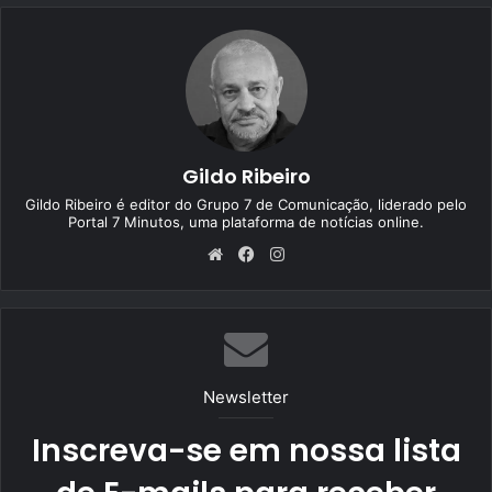
Gildo Ribeiro
Gildo Ribeiro é editor do Grupo 7 de Comunicação, liderado pelo
Portal 7 Minutos, uma plataforma de notícias online.
We
Fa
Ins
bsi
ce
tag
te
bo
ra
ok
m
Newsletter
Inscreva-se em nossa lista