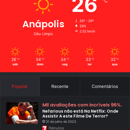
26
℃
Anápolis
26º - 26º
29%
2.52 km/h
Céu Limpo
26
34
34
33
32
℃
℃
℃
℃
℃
sáb
dom
seg
ter
qua
Popular
Recente
Comentários
Mil avaliações com incríveis 96%.
Nefarious não está Na Netflix: Onde
Assistir A este Filme De Terror?
31 de julho de 2023
7Minutos