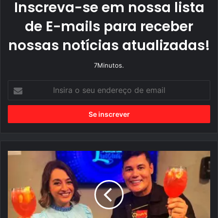
Inscreva-se em nossa lista
de E-mails para receber
nossas notícias atualizadas!
7Minutos.
I
n
s
i
r
a
o
s
e
u
G
e
u
n
i
d
A
e
r
r
t
e
í
ç
s
o
t