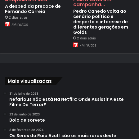
campanha...
A despedida precoce de
Pedro Canedo volta ao
Fernando Correia
cenário político e
2 dias atrás
desperta o interesse de
7Minutos
diferentes gerações em
Goiás
2 dias atrás
7Minutos
Mais visualizadas
31 de julho de 2023
Nefarious não está Na Netflix: Onde Assistir A este
Filme De Terror?
23 de junho de 2023
Bolo de sorvete
8 de fevereiro de 2024
Os Seres do Raio Azul 1 são os mais raros deste