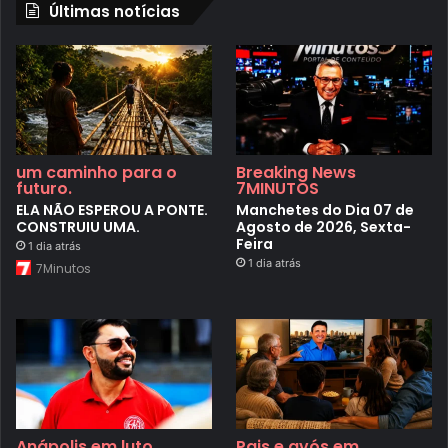
Últimas notícias
um caminho para o
Breaking News
futuro.
7MINUTOS
ELA NÃO ESPEROU A PONTE.
Manchetes do Dia 07 de
CONSTRUIU UMA.
Agosto de 2026, Sexta-
Feira
1 dia atrás
1 dia atrás
7Minutos
Anápolis em luto
Pais e avós em