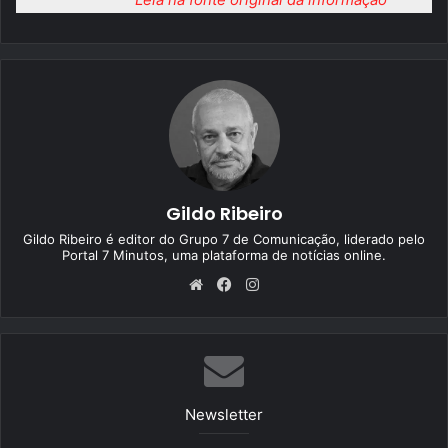
Gildo Ribeiro
Gildo Ribeiro é editor do Grupo 7 de Comunicação, liderado pelo
Portal 7 Minutos, uma plataforma de notícias online.
We
Fa
Ins
bsi
ce
tag
te
bo
ra
ok
m
Newsletter