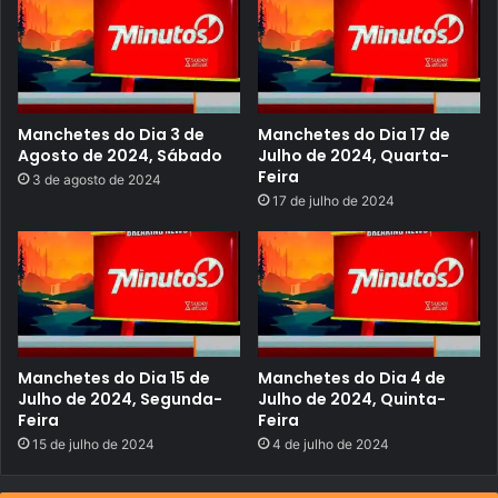
m
b
r
o
d
e
2
0
Manchetes do Dia 3 de
Manchetes do Dia 17 de
2
Agosto de 2024, Sábado
Julho de 2024, Quarta-
3
Feira
3 de agosto de 2024
,
17 de julho de 2024
S
á
b
a
d
o
Manchetes do Dia 15 de
Manchetes do Dia 4 de
Julho de 2024, Segunda-
Julho de 2024, Quinta-
Feira
Feira
15 de julho de 2024
4 de julho de 2024