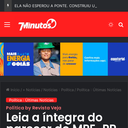
ELA NÃO ESPEROU A PONTE. CONSTRUIU UMA.
Menu
Switch
P
Início
/
» Notícias
/
Notícias : Política
/
Política : Últimas Notícias
Política : Últimas Notícias
Política by Revista Veja
Leia a íntegra do