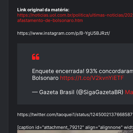
Link original da matéria:
https://noticias.uol.com.br/politica/ultimas-noticias
afastamento-de-bolsonaro.htm
https://www.instagram.com/p/B-YgU5BJRzt/
Enquete encerrada! 93% concordaram
Bolsonaro
https://t.co/V2kvnYiETF
— Gazeta Brasil (@SigaGazetaBR)
Ma
https://twitter.com/taoquei1/status/124500213766858
[caption id="attachment_79212" align="alignnone" wid