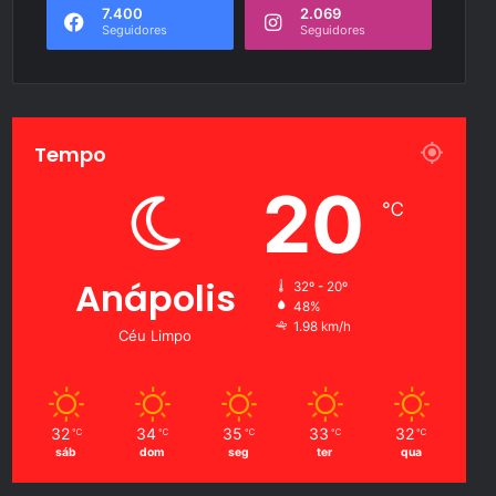
7.400
2.069
Seguidores
Seguidores
Tempo
20
℃
Anápolis
32º - 20º
48%
1.98 km/h
Céu Limpo
32
34
35
33
32
℃
℃
℃
℃
℃
sáb
dom
seg
ter
qua