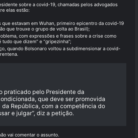
residente sobre a covid-19, chamadas pelos advogados
tre elas estão:
ros que estavam em Wuhan, primeiro epicentro da covid-19
o que trouxe o grupo de volta ao Brasil);
oblema, com expressões e frases sobre a crise como
 é tudo que dizem” e “gripezinha”;
o, quando Bolsonaro voltou a subdimensionar a covid-
arentena.
o praticado pelo Presidente da
ncondicionada, que deve ser promovida
l da República, com a competência do
r e julgar”, diz a petição.
não vai comentar o assunto.