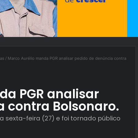
ias
/
Marco Aurélio manda PGR analisar pedido de denúncia contra
da PGR analisar
 contra Bolsonaro.
sexta-feira (27) e foi tornado público