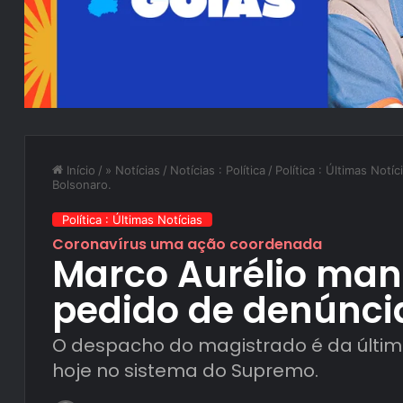
Início
/
» Notícias
/
Notícias : Política
/
Política : Últimas Notíc
Bolsonaro.
Política : Últimas Notícias
Coronavírus uma ação coordenada
Marco Aurélio man
pedido de denúncia
O despacho do magistrado é da última 
hoje no sistema do Supremo.