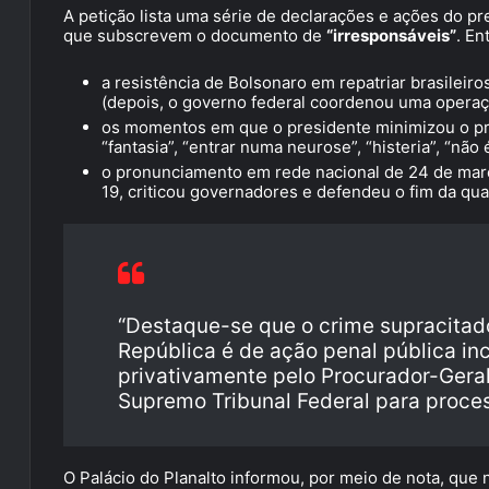
A petição lista uma série de declarações e ações do p
que subscrevem o documento de
“irresponsáveis”
. En
a resistência de Bolsonaro em repatriar brasilei
(depois, o governo federal coordenou uma operaçã
os momentos em que o presidente minimizou o pr
“fantasia”, “entrar numa neurose”, “histeria”, “não
o pronunciamento em rede nacional de 24 de març
19, criticou governadores e defendeu o fim da qu
“Destaque-se que o crime supracitad
República é de ação penal pública i
privativamente pelo Procurador-Gera
Supremo Tribunal Federal para processa
O Palácio do Planalto informou, por meio de nota, que 