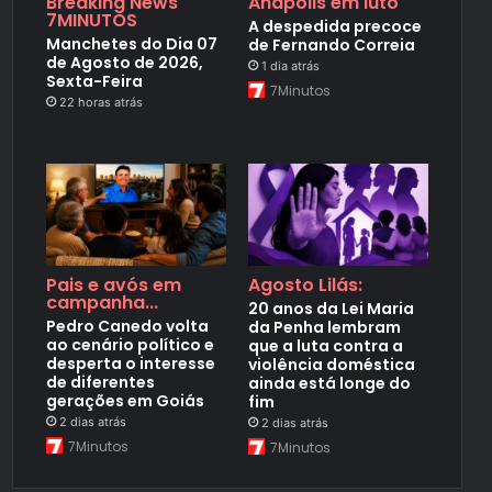
Breaking News
Anápolis em luto
7MINUTOS
A despedida precoce
Manchetes do Dia 07
de Fernando Correia
de Agosto de 2026,
1 dia atrás
Sexta-Feira
7Minutos
22 horas atrás
Pais e avós em
Agosto Lilás:
campanha...
20 anos da Lei Maria
Pedro Canedo volta
da Penha lembram
ao cenário político e
que a luta contra a
desperta o interesse
violência doméstica
de diferentes
ainda está longe do
gerações em Goiás
fim
2 dias atrás
2 dias atrás
7Minutos
7Minutos