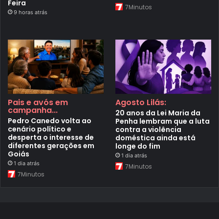
Feira
7Minutos
9 horas atrás
Pais e avós em
Agosto Lilás:
campanha...
20 anos da Lei Maria da
Pedro Canedo volta ao
Penha lembram que a luta
cenário político e
contra a violência
desperta o interesse de
doméstica ainda está
diferentes gerações em
longe do fim
Goiás
1 dia atrás
1 dia atrás
7Minutos
7Minutos