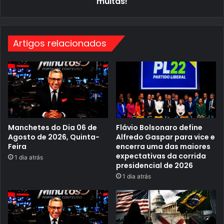
multas!
a
e
j
.
u
S
s
a
t
i
Artigos relacionados
i
b
f
a
i
m
c
a
a
i
r
s
o
v
o
t
o
Manchetes do Dia 06 de
Flávio Bolsonaro define
e
Agosto de 2026, Quinta-
Alfredo Gaspar para vice e
e
Feira
encerra uma das maiores
v
expectativas da corrida
1 dia atrás
i
presidencial de 2026
t
a
1 dia atrás
r
m
u
l
t
a