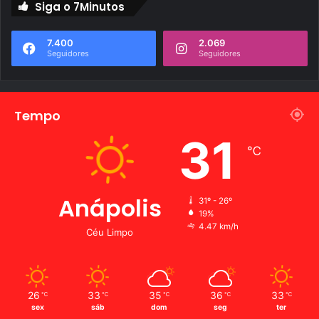
Siga o 7Minutos
7.400
2.069
Seguidores
Seguidores
Tempo
31
℃
Anápolis
31º - 26º
19%
4.47 km/h
Céu Limpo
26
33
35
36
33
℃
℃
℃
℃
℃
sex
sáb
dom
seg
ter