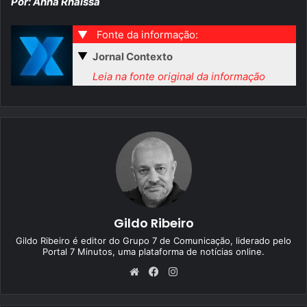
Por: Anna Rhaissa
▼
Fonte da informação:
▼
Jornal Contexto
Leia na fonte original da informação
Gildo Ribeiro
Gildo Ribeiro é editor do Grupo 7 de Comunicação, liderado pelo
Portal 7 Minutos, uma plataforma de notícias online.
We
Fa
Ins
bsi
ce
tag
te
bo
ra