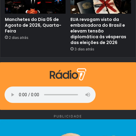
s
!
Manchetes do Dia 05 de
EUA revogam visto da
Agosto de 2026, Quarta-
embaixadora do Brasil e
Feira
elevam tensão
diplomática às vésperas
2 dias atrás
das eleições de 2026
3 dias atrás
PUBLICIDADE