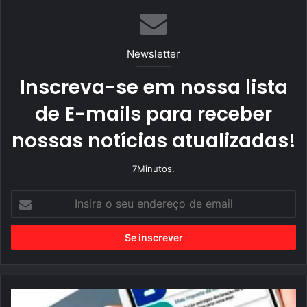
ok
m
Newsletter
Inscreva-se em nossa lista
de E-mails para receber
nossas notícias atualizadas!
7Minutos.
I
n
s
i
r
a
o
s
e
u
F
e
i