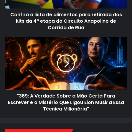
i
e
s
e
t
Confira a lista de alimentos para retirada dos
m
a
a
d
kits da 4ª etapa do Circuito Anapolino de
i
e
Corrida de Rua
l
a
l
i
"
m
3
e
6
n
9
t
:
o
A
s
V
p
e
a
r
r
d
a
a
r
d
e
"369: A Verdade Sobre a Mão Certa Para
e
t
S
Escrever e o Mistério Que Ligou Elon Musk a Essa
i
o
Técnica Milionária"
r
b
a
r
d
e
a
a
d
M