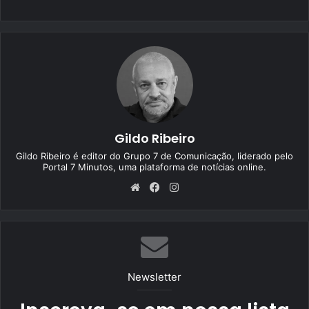
Gildo Ribeiro
Gildo Ribeiro é editor do Grupo 7 de Comunicação, liderado pelo
Portal 7 Minutos, uma plataforma de notícias online.
We
Fa
Ins
bsi
ce
tag
te
bo
ra
ok
m
Newsletter