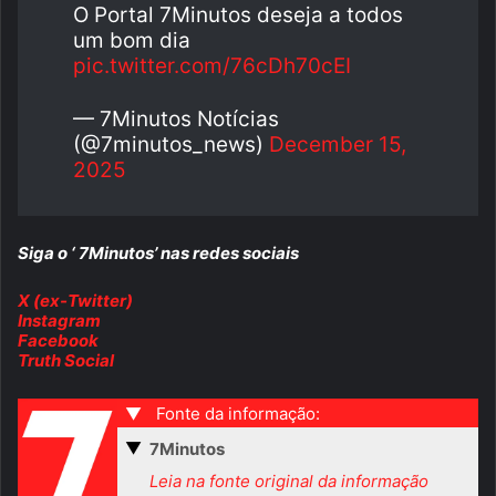
O Portal 7Minutos deseja a todos
um bom dia
pic.twitter.com/76cDh70cEI
— 7Minutos Notícias
(@7minutos_news)
December 15,
2025
Siga o ‘ 7Minutos’ nas redes sociais
X (ex-Twitter)
Instagram
Facebook
Truth Social
▼
Fonte da informação:
▼
7Minutos
Leia na fonte original da informação