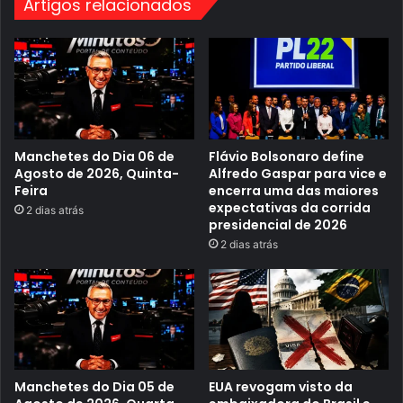
o
Artigos relacionados
ã
s
o
k
C
i
e
t
r
s
t
d
a
a
P
4
a
ª
r
e
a
Manchetes do Dia 06 de
Flávio Bolsonaro define
t
E
Agosto de 2026, Quinta-
Alfredo Gaspar para vice e
a
s
p
Feira
encerra uma das maiores
c
a
expectativas da corrida
r
2 dias atrás
d
e
presidencial de 2026
o
v
2 dias atrás
C
e
i
r
r
e
c
o
u
M
i
i
t
s
o
t
A
é
n
r
Manchetes do Dia 05 de
EUA revogam visto da
a
i