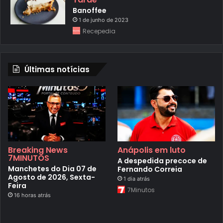
Banoffee
1 de junho de 2023
Recepedia
Últimas notícias
Breaking News
Anápolis em luto
7MINUTOS
A despedida precoce de
Manchetes do Dia 07 de
Fernando Correia
Agosto de 2026, Sexta-
1 dia atrás
Feira
7Minutos
16 horas atrás