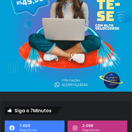
a
M
i
l
i
o
n
á
r
i
a
"
Siga o 7Minutos
7.400
2.069
Seguidores
Seguidores