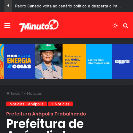
Pedro Canedo volta ao cenário político e desperta o interesse de diferentes gerações em Goiás
Menu
Switch
P
Início
/
» Notícias
Notícias : Anápolis
» Notícias
Prefeitura Anápolis Trabalhando
Prefeitura de