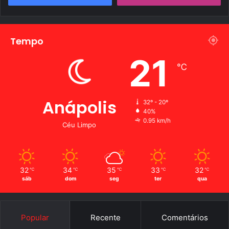
Tempo
21
℃
Anápolis
32º - 20º
40%
0.95 km/h
Céu Limpo
32
34
35
33
32
℃
℃
℃
℃
℃
sáb
dom
seg
ter
qua
Popular
Recente
Comentários