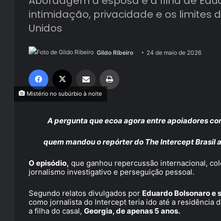
Abordagem à esposa e à filha de Edu
intimidação, privacidade e os limites 
Unidos
Gildo Ribeiro
24 de maio de 2026
Facebook
X
Compartilhar via e-mail
Imprimir
Mistério no subúrbio à noite
A pergunta que ecoa agora entre apoiadores cons
quem mandou o repórter do The Intercept Brasil a
O episódio,
que ganhou repercussão internacional, col
jornalismo investigativo e perseguição pessoal.
Segundo relatos divulgados por
Eduardo Bolsonaro e s
como jornalista do Intercept teria ido até a residênci
a filha do casal,
Georgia, de apenas 5 anos.