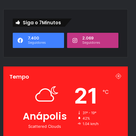
Siga o 7Minutos
7.400
2.069
Seguidores
Seguidores
Tempo
21
℃
Anápolis
31º - 19º
42%
1.04 km/h
Scattered Clouds