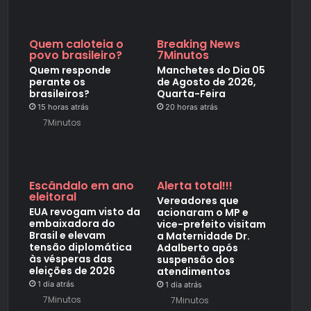
Quem caloteia o
Breaking News
povo brasileiro?
7Minutos
Quem responde
Manchetes do Dia 05
perante os
de Agosto de 2026,
brasileiros?
Quarta-Feira
15 horas atrás
20 horas atrás
7Minutos
Escândalo em ano
Alerta total!!!
eleitoral
Vereadores que
EUA revogam visto da
acionaram o MP e
embaixadora do
vice-prefeito visitam
Brasil e elevam
a Maternidade Dr.
tensão diplomática
Adalberto após
às vésperas das
suspensão dos
eleições de 2026
atendimentos
1 dia atrás
1 dia atrás
7Minutos
7Minutos