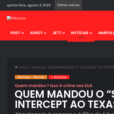
quinta-feira, agosto 6 2026
Últimas notícias
POD7
AGRO7
JET7
NOTÍCIAS
ANÁPOL
Início
/
» Notícias
/
QUEM MANDOU O “SOLDADO” DO INTER
Notícias : Mundo
» Notícias
Quem mandou ? isso é crime nos EUA
QUEM MANDOU O “
INTERCEPT AO TEXA