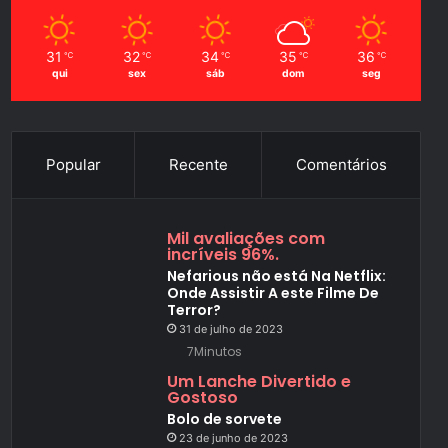
31
32
34
35
36
℃
℃
℃
℃
℃
qui
sex
sáb
dom
seg
Popular
Recente
Comentários
Mil avaliações com
incríveis 96%.
Nefarious não está Na Netflix:
Onde Assistir A este Filme De
Terror?
31 de julho de 2023
7Minutos
Um Lanche Divertido e
Gostoso
Bolo de sorvete
23 de junho de 2023