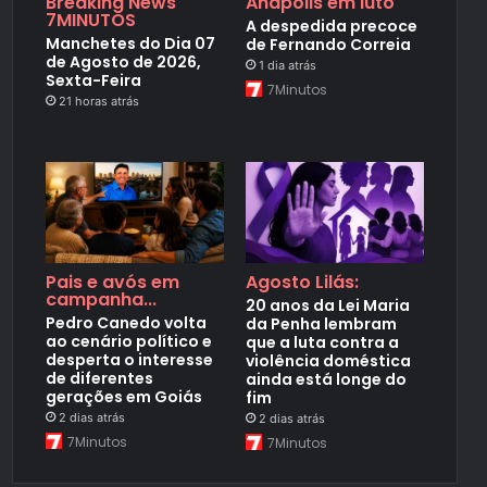
Breaking News
Anápolis em luto
7MINUTOS
A despedida precoce
Manchetes do Dia 07
de Fernando Correia
de Agosto de 2026,
1 dia atrás
Sexta-Feira
7Minutos
21 horas atrás
Pais e avós em
Agosto Lilás:
campanha...
20 anos da Lei Maria
Pedro Canedo volta
da Penha lembram
ao cenário político e
que a luta contra a
desperta o interesse
violência doméstica
de diferentes
ainda está longe do
gerações em Goiás
fim
2 dias atrás
2 dias atrás
7Minutos
7Minutos