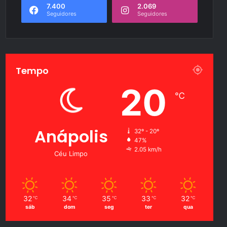
7.400
2.069
Seguidores
Seguidores
Tempo
20
℃
Anápolis
32º - 20º
47%
2.05 km/h
Céu Limpo
32
34
35
33
32
℃
℃
℃
℃
℃
sáb
dom
seg
ter
qua