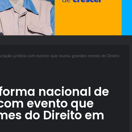
ucação jurídica com evento que reuniu grandes nomes do Direito
forma nacional de
 com evento que
mes do Direito em