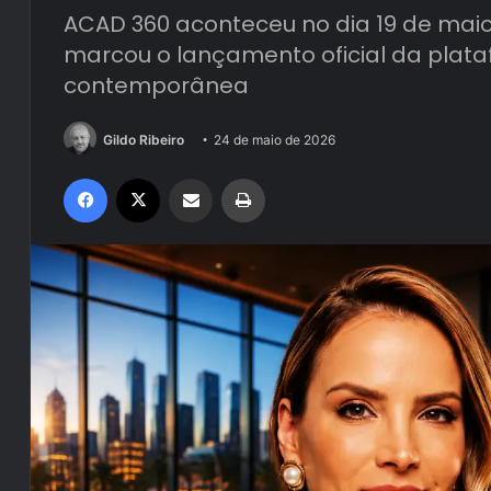
ACAD 360 aconteceu no dia 19 de maio,
marcou o lançamento oficial da plat
contemporânea
Gildo Ribeiro
24 de maio de 2026
Facebook
X
Compartilhar via e-mail
Imprimir