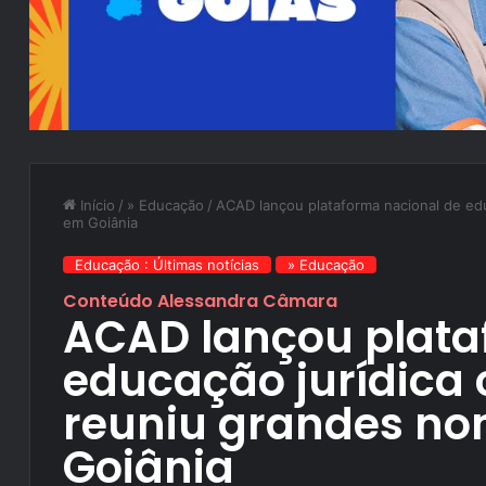
Início
/
» Educação
/
ACAD lançou plataforma nacional de ed
em Goiânia
Educação : Últimas notícias
» Educação
Conteúdo Alessandra Câmara
ACAD lançou plata
educação jurídica
reuniu grandes no
Goiânia