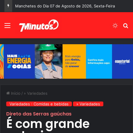
A despedida precoce de Fernando Correia
Menu
Switch
P
Início
/
» Variedades
Variedades : Comidas e bebidas
» Variedades
Direto das Serras gaúchas
É com grande