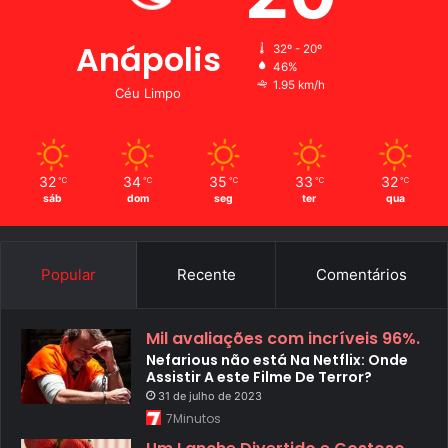
Anápolis
32º - 20º
46%
1.95 km/h
Céu Limpo
32
34
35
33
32
℃
℃
℃
℃
℃
sáb
dom
seg
ter
qua
Popular
Recente
Comentários
Mil avaliações com incríveis 96%.
Nefarious não está Na Netflix: Onde
Assistir A este Filme De Terror?
31 de julho de 2023
7Minutos