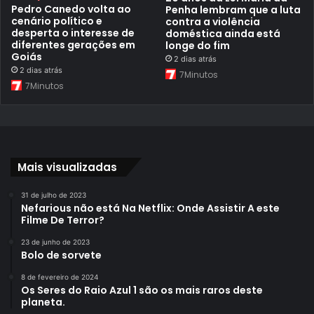
Pedro Canedo volta ao
Penha lembram que a luta
cenário político e
contra a violência
desperta o interesse de
doméstica ainda está
diferentes gerações em
longe do fim
Goiás
2 dias atrás
2 dias atrás
7Minutos
7Minutos
Mais visualizadas
31 de julho de 2023
Nefarious não está Na Netflix: Onde Assistir A este
Filme De Terror?
23 de junho de 2023
Bolo de sorvete
8 de fevereiro de 2024
Os Seres do Raio Azul 1 são os mais raros deste
planeta.