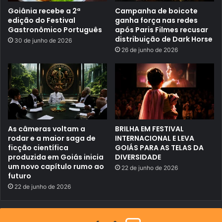
m
Goiânia recebe a 2ª
Campanha de boicote
e
edição do Festival
ganha força nas redes
n
Gastronômico Português
após Paris Filmes recusar
t
distribuição de Dark Horse
o
30 de junho de 2026
d
26 de junho de 2026
o
p
a
i
e
m
A
n
á
p
As câmeras voltam a
BRILHA EM FESTIVAL
o
rodar e a maior saga de
INTERNACIONAL E LEVA
l
ficção científica
GOIÁS PARA AS TELAS DA
i
produzida em Goiás inicia
DIVERSIDADE
s
e
um novo capítulo rumo ao
22 de junho de 2026
p
futuro
r
22 de junho de 2026
o
v
o
c
a