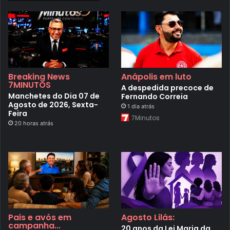
Breaking News
Anápolis em luto
7MINUTOS
A despedida precoce de
Manchetes do Dia 07 de
Fernando Correia
Agosto de 2026, Sexta-
1 dia atrás
Feira
7Minutos
20 horas atrás
Pais e avós em
Agosto Lilás:
campanha...
20 anos da Lei Maria da