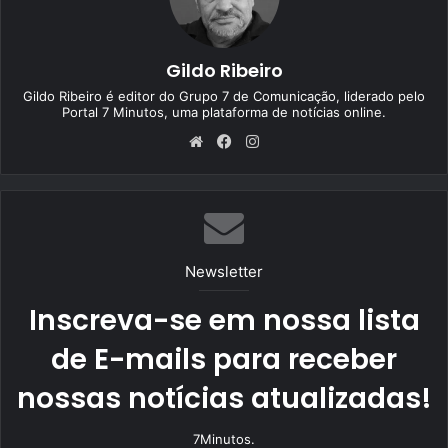
Gildo Ribeiro
Gildo Ribeiro é editor do Grupo 7 de Comunicação, liderado pelo
Portal 7 Minutos, uma plataforma de notícias online.
We
Fa
Ins
bsi
ce
tag
te
bo
ra
ok
m
Newsletter
Inscreva-se em nossa lista
de E-mails para receber
nossas notícias atualizadas!
7Minutos.