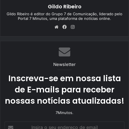
Gildo Ribeiro
Gildo Ribeiro é editor do Grupo 7 de Comunicação, liderado pelo
Portal 7 Minutos, uma plataforma de notícias online.
We
Fa
Ins
bsi
ce
tag
te
bo
ra
ok
m
Newsletter
Inscreva-se em nossa lista
de E-mails para receber
nossas notícias atualizadas!
7Minutos.
I
n