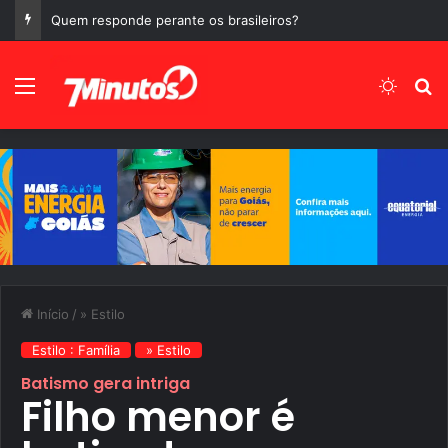
Quem responde perante os brasileiros?
Menu
Switch
P
Início
/
» Estilo
Estilo : Família
» Estilo
Batismo gera intriga
Filho menor é