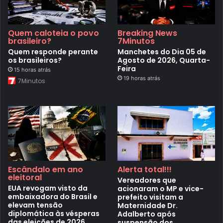
Quem caloteia o povo
Breaking News
brasileiro?
7Minutos
Quem responde perante
Manchetes do Dia 05 de
os brasileiros?
Agosto de 2026, Quarta-
Feira
15 horas atrás
19 horas atrás
7Minutos
Escândalo em ano
Alerta total!!!
eleitoral
Vereadores que
EUA revogam visto da
acionaram o MP e vice-
embaixadora do Brasil e
prefeito visitam a
elevam tensão
Maternidade Dr.
diplomática às vésperas
Adalberto após
das eleições de 2026
suspensão dos