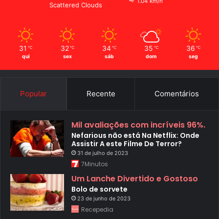
1.04 km/h
Scattered Clouds
31
32
34
35
36
℃
℃
℃
℃
℃
qui
sex
sáb
dom
seg
Popular
Recente
Comentários
Mil avaliações com incríveis 96%.
Nefarious não está Na Netflix: Onde
Assistir A este Filme De Terror?
31 de julho de 2023
7Minutos
Um Lanche Divertido e Gostoso
Bolo de sorvete
23 de junho de 2023
Recepedia