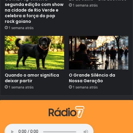
o
segunda edição com show
u
1 semana atrás
d
m
na cidade de Rio Verde e
i
a
celebra a força do pop
a
n
g
rock goiano
t
n
1 semana atrás
e
ó
P
s
r
t
o
i
s
c
e
o
c
p
c
r
o
e
R
c
Quando o amor significa
O Grande Silêncio da
e
o
deixar partir
Nossa Geração
s
c
e
e
1 semana atrás
1 semana atrás
r
n
v
o
a
D
d
i
a
a
F
M
a
u
m
n
í
d
l