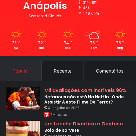
Anápolis
31º - 19º
45%
1.48 km/h
Scattered Clouds
31
32
34
35
36
℃
℃
℃
℃
℃
qui
sex
sáb
dom
seg
Popular
Recente
Comentários
Mil avaliações com incríveis 96%.
Nefarious não está Na Netflix: Onde
Assistir A este Filme De Terror?
31 de julho de 2023
7Minutos
Um Lanche Divertido e Gostoso
Bolo de sorvete
23 de junho de 2023