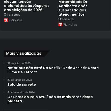
elevam tensão
Maternidade Dr.
diplomática às vésperas
Adalberto após
das eleições de 2026
suspensão dos
atendimentos
1 dia atrás
1 dia atrás
7Minutos
7Minutos
Mais visualizadas
31 de julho de 2023
Nefarious não está Na Netflix: Onde Assistir A este
Filme De Terror?
23 de junho de 2023
Bolo de sorvete
8 de fevereiro de 2024
Os Seres do Raio Azul 1 são os mais raros deste
planeta.