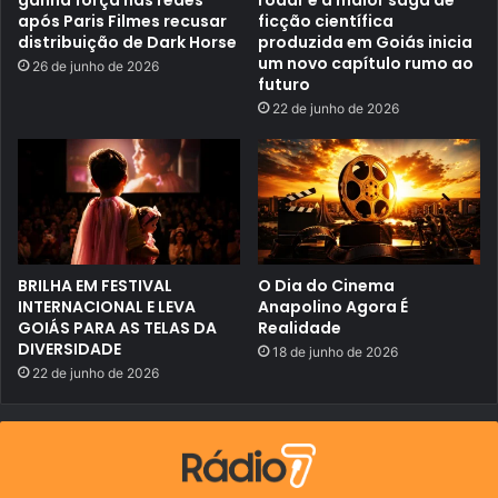
e
n
após Paris Filmes recusar
ficção científica
m
á
distribuição de Dark Horse
produzida em Goiás inicia
u
p
um novo capítulo rumo ao
26 de junho de 2026
i
o
futuro
t
l
o
i
22 de junho de 2026
s
s
b
r
a
s
i
l
e
i
r
BRILHA EM FESTIVAL
O Dia do Cinema
o
INTERNACIONAL E LEVA
Anapolino Agora É
s
GOIÁS PARA AS TELAS DA
Realidade
g
DIVERSIDADE
u
18 de junho de 2026
a
22 de junho de 2026
r
d
a
v
a
m
d