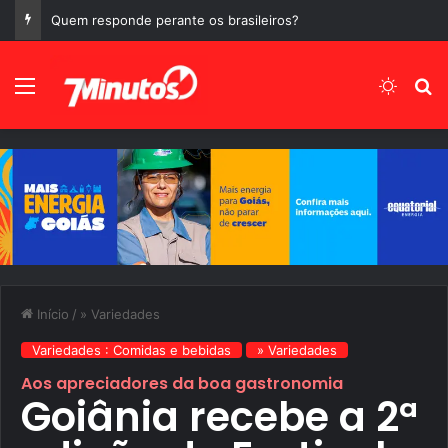
Manchetes do Dia 05 de Agosto de 2026, Quarta-Feira
Menu
Switch
P
Início
/
» Variedades
Variedades : Comidas e bebidas
» Variedades
Aos apreciadores da boa gastronomia
Goiânia recebe a 2ª