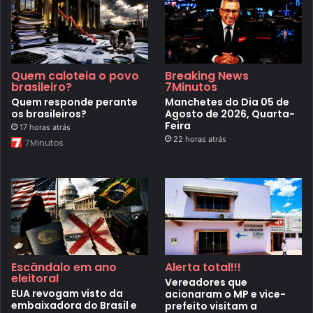
Quem caloteia o povo
Breaking News
brasileiro?
7Minutos
Quem responde perante
Manchetes do Dia 05 de
os brasileiros?
Agosto de 2026, Quarta-
Feira
17 horas atrás
22 horas atrás
7Minutos
Escândalo em ano
Alerta total!!!
eleitoral
Vereadores que
EUA revogam visto da
acionaram o MP e vice-
embaixadora do Brasil e
prefeito visitam a