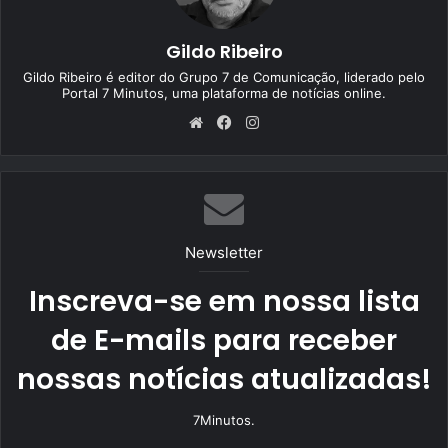
Gildo Ribeiro
Gildo Ribeiro é editor do Grupo 7 de Comunicação, liderado pelo
Portal 7 Minutos, uma plataforma de notícias online.
We
Fa
Ins
bsi
ce
tag
te
bo
ra
ok
m
Newsletter
Inscreva-se em nossa lista
de E-mails para receber
nossas notícias atualizadas!
7Minutos.