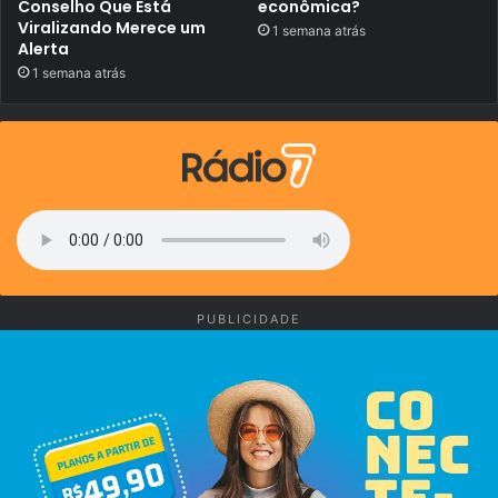
M
Conselho Que Está
econômica?
u
Viralizando Merece um
1 semana atrás
n
Alerta
d
1 semana atrás
o
d
a
F
I
F
A
2
6
™
c
o
m
f
PUBLICIDADE
i
l
m
e
n
a
r
r
a
d