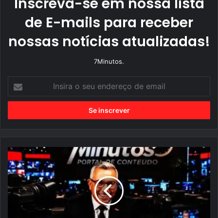
Inscreva-se em nossa lista
de E-mails para receber
nossas notícias atualizadas!
7Minutos.
I
n
s
i
r
a
o
s
e
u
M
e
a
n
n
d
c
e
h
r
e
e
t
ç
e
o
s