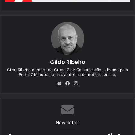
Gildo Ribeiro
Gildo Ribeiro é editor do Grupo 7 de Comunicação, liderado pelo
Portal 7 Minutos, uma plataforma de notícias online.
We
Fa
Ins
bsi
ce
tag
te
bo
ra
ok
m
Newsletter