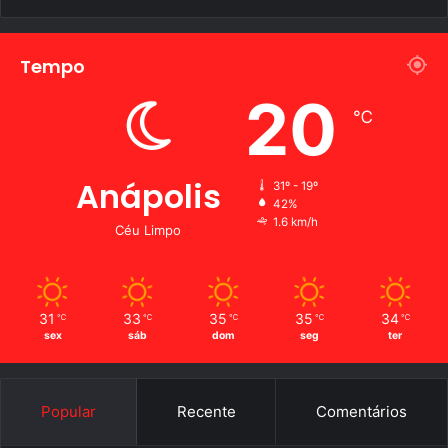
o
n
á
v
Tempo
e
i
20
s
℃
Anápolis
31º - 19º
42%
1.6 km/h
Céu Limpo
31
33
35
35
34
℃
℃
℃
℃
℃
sex
sáb
dom
seg
ter
Popular
Recente
Comentários