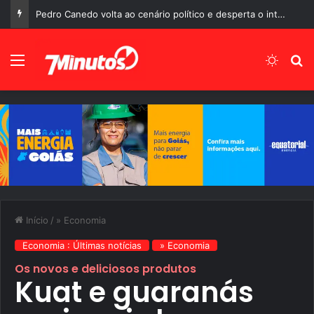
Pedro Canedo volta ao cenário político e desperta o interesse de diferentes gerações em Goiás
Menu
Switch
P
Início
/
» Economia
Economia : Últimas notícias
» Economia
Os novos e deliciosos produtos
Kuat e guaranás