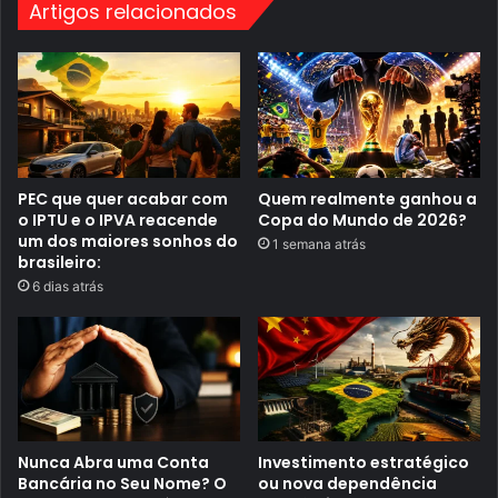
f
e
Artigos relacionados
a
i
s
r
e
a
d
e
s
u
a
c
a
PEC que quer acabar com
Quem realmente ganhou a
m
o IPTU e o IPVA reacende
Copa do Mundo de 2026?
p
a
um dos maiores sonhos do
1 semana atrás
n
brasileiro:
h
6 dias atrás
a
p
a
r
a
a
C
o
p
a
Nunca Abra uma Conta
Investimento estratégico
d
Bancária no Seu Nome? O
ou nova dependência
o