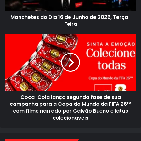
d
d
e
o
e
D
Manchetes do Dia 16 de Junho de 2026, Terça-
m
i
a
a
Feira
i
1
l
6
C
d
o
e
c
J
a
u
-
n
C
h
o
o
l
d
a
e
l
2
a
0
n
2
Coca-Cola lança segunda fase de sua
ç
6
a
,
campanha para a Copa do Mundo da FIFA 26™
s
T
com filme narrado por Galvão Bueno e latas
e
e
colecionáveis
g
r
u
ç
n
a
d
-
a
F