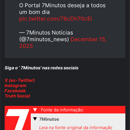
O Portal 7Minutos deseja a todos
um bom dia
pic.twitter.com/76cDh70cEI
— 7Minutos Notícias
(@7minutos_news)
December 15,
2025
Siga o ‘ 7Minutos’ nas redes sociais
X (ex-Twitter)
Instagram
Facebook
Truth Social
▼
Fonte da informação:
▼
7Minutos
Leia na fonte original da informação