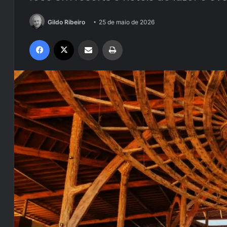
Gildo Ribeiro
25 de maio de 2026
Facebook
X
Compartilhar via e-mail
Imprimir