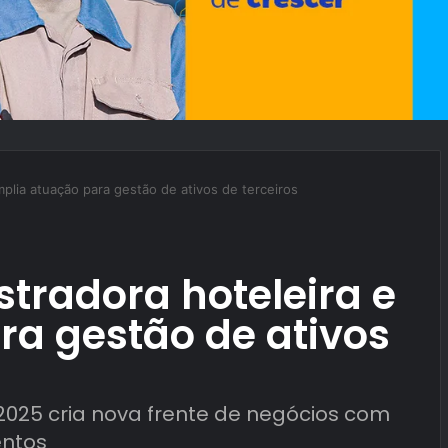
mplia atuação para gestão de ativos de terceiros
tradora hoteleira e
a gestão de ativos
2025 cria nova frente de negócios com
entos