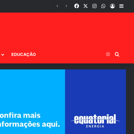
Facebook
X
Instagram
WhatsApp
Entrar
Barr
 Goiás
Switch ski
Procur
EDUCAÇÃO