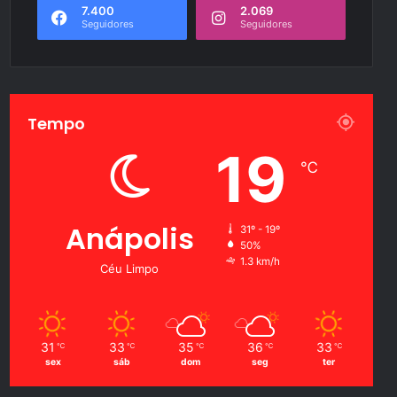
7.400
2.069
Seguidores
Seguidores
Tempo
19
℃
Anápolis
31º - 19º
50%
1.3 km/h
Céu Limpo
31
33
35
36
33
℃
℃
℃
℃
℃
sex
sáb
dom
seg
ter