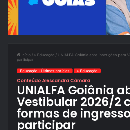
Início
/
» Educação
/
UNIALFA Goiânia abre inscrições para V
participar
Educação : Últimas notícias
» Educação
Conteúdo Alessandra Câmara
UNIALFA Goiânia ab
Vestibular 2026/2 
formas de ingress
participar