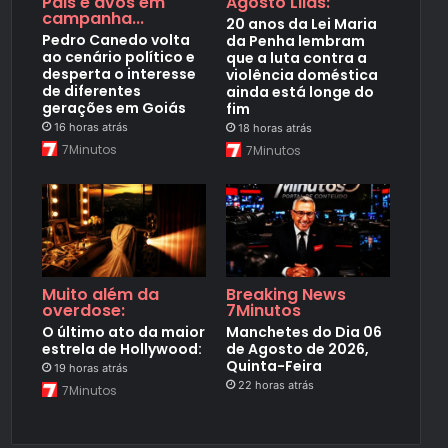
Pais e avós em
Agosto Lilás:
campanha...
20 anos da Lei Maria
Pedro Canedo volta
da Penha lembram
ao cenário político e
que a luta contra a
desperta o interesse
violência doméstica
de diferentes
ainda está longe do
gerações em Goiás
fim
16 horas atrás
18 horas atrás
7Minutos
7Minutos
Muito além da
Breaking News
overdose:
7Minutos
O último ato da maior
Manchetes do Dia 06
estrela de Hollywood:
de Agosto de 2026,
Quinta-Feira
19 horas atrás
22 horas atrás
7Minutos