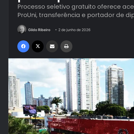
Processo seletivo gratuito oferece ac
ProUni, transferência e portador de d
Gildo Ribeiro
2 de junho de 2026
Facebook
X
Compartilhar via e-mail
Imprimir