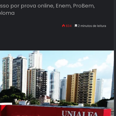
esso por prova online, Enem, ProBem,
iploma
834
2 minutos de leitura