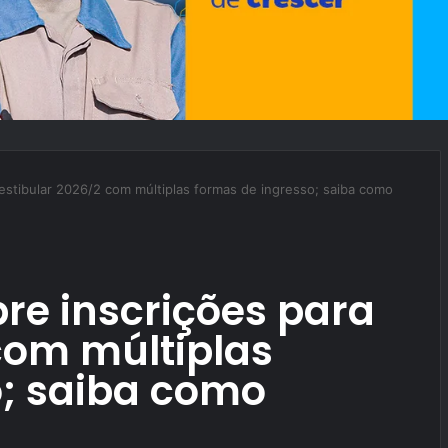
estibular 2026/2 com múltiplas formas de ingresso; saiba como
re inscrições para
com múltiplas
o; saiba como