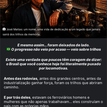
José Matias: um nome, uma vida de dedicação e um legado que jamais
sairá dos trilhos da memória.
E mesmo assim… foram deixados de lado.
O progresso não veio por acaso — veio sobre trilhos
Existe uma verdade que poucos têm coragem de dizer:
o Brasil que você conhece hoje foi literalmente puxado
por locomotivas.
Antes das rodovias,
antes dos grandes centros, antes da
industrialização ganhar força, foram os trilhos que abriram
caminho.
E por trás deles
, estavam os ferroviários homens e
mulheres que não apenas trabalhavam… eles construíam o
país com as próprias mãos.