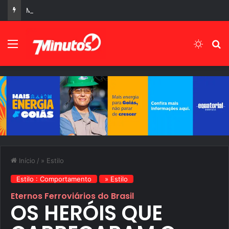
Manchetes do Dia 05 de Agosto de 2026, Quarta-Feira
Menu
Switch
P
Início
/
» Estilo
Estilo : Comportamento
» Estilo
Eternos Ferroviários do Brasil
OS HERÓIS QUE