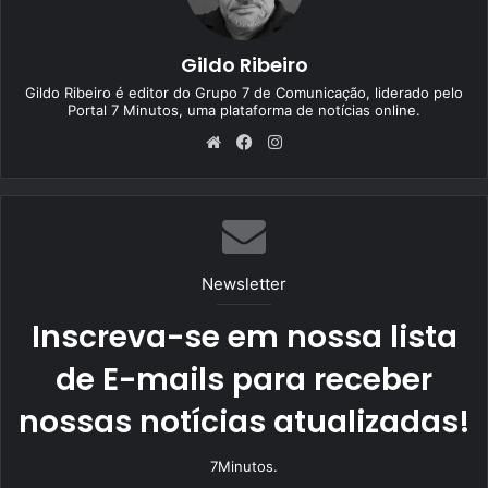
Gildo Ribeiro
Gildo Ribeiro é editor do Grupo 7 de Comunicação, liderado pelo
Portal 7 Minutos, uma plataforma de notícias online.
We
Fa
Ins
bsi
ce
tag
te
bo
ra
ok
m
Newsletter
Inscreva-se em nossa lista
de E-mails para receber
nossas notícias atualizadas!
7Minutos.