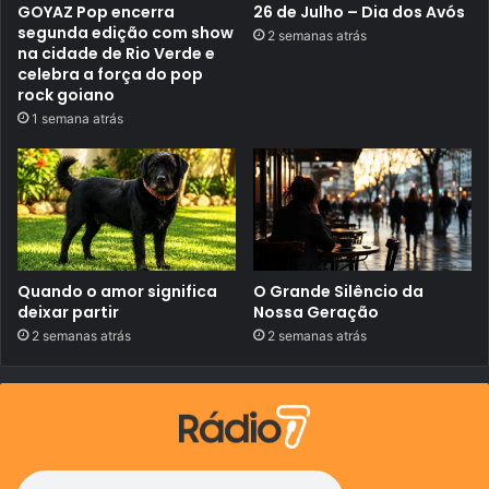
r
GOYAZ Pop encerra
26 de Julho – Dia dos Avós
a
segunda edição com show
2 semanas atrás
V
na cidade de Rio Verde e
e
celebra a força do pop
s
t
rock goiano
i
1 semana atrás
b
u
l
a
r
2
0
2
6
/
Quando o amor significa
O Grande Silêncio da
2
deixar partir
Nossa Geração
c
o
2 semanas atrás
2 semanas atrás
m
m
ú
l
t
i
p
l