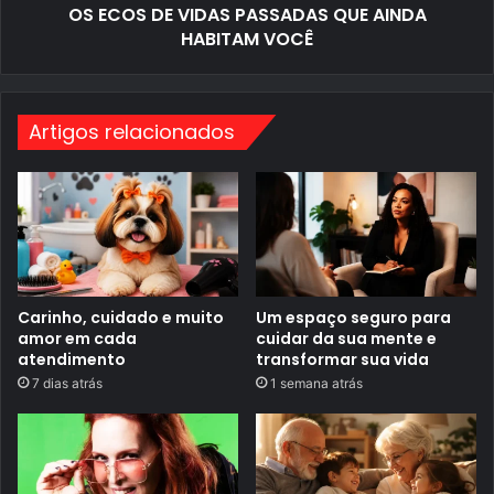
M
OS ECOS DE VIDAS PASSADAS QUE AINDA
S
P
P
HABITAM VOCÊ
R
A
O
S
V
S
I
A
S
D
Artigos relacionados
O
A
S
Q
U
E
A
I
N
D
A
H
Carinho, cuidado e muito
Um espaço seguro para
A
amor em cada
cuidar da sua mente e
B
atendimento
transformar sua vida
I
7 dias atrás
1 semana atrás
T
A
M
V
O
C
Ê