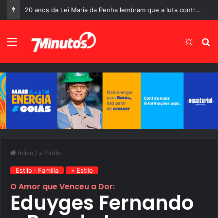
O último ato da maior estrela de Hollywood:
Menu
Switch
P
Início
/
» Estilo
Estilo : Família
» Estilo
O Amor que Venceu a Dor:
Eduyges Fernando