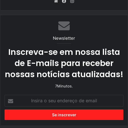
We
Fa
Ins
bsi
ce
tag
te
bo
ra
ok
m
Newsletter
Inscreva-se em nossa lista
de E-mails para receber
nossas notícias atualizadas!
7Minutos.
I
n
s
i
r
a
o