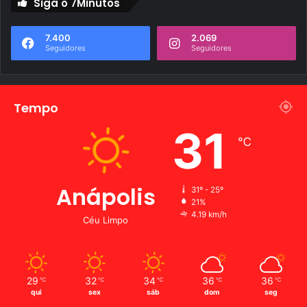
Siga o 7Minutos
7.400
2.069
Seguidores
Seguidores
Tempo
31
℃
Anápolis
31º - 25º
21%
4.19 km/h
Céu Limpo
29
32
34
36
36
℃
℃
℃
℃
℃
qui
sex
sáb
dom
seg