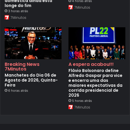
doméstica ainda está
4 horas atrás
longe do fim
7Minutos
3 horas atrás
7Minutos
Breaking News
A espera acabou!!!
7Minutos
Flávio Bolsonaro define
Manchetes do Dia 06 de
Alfredo Gaspar para vice
Agosto de 2026, Quinta-
e encerra uma das
Feira
maiores expectativas da
corrida presidencial de
6 horas atrás
2026
5 horas atrás
7Minutos