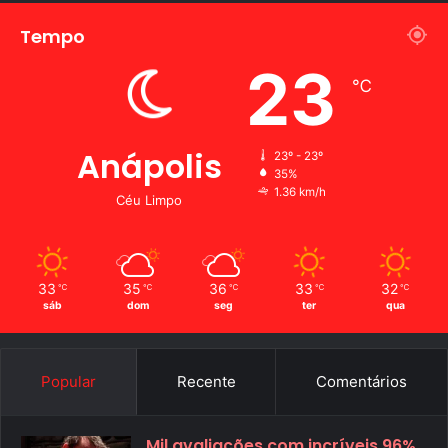
Tempo
23
℃
Anápolis
23º - 23º
35%
1.36 km/h
Céu Limpo
33
35
36
33
32
℃
℃
℃
℃
℃
sáb
dom
seg
ter
qua
Popular
Recente
Comentários
Mil avaliações com incríveis 96%.