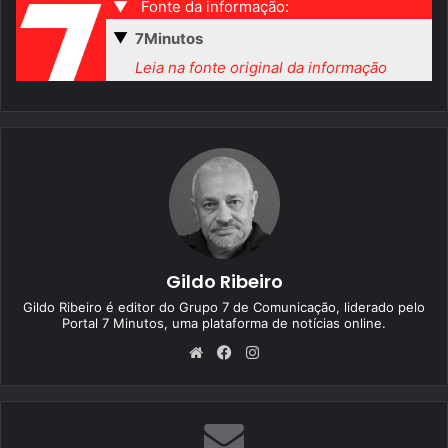
▼
Fonte da informação:
▼
7Minutos
Leia na fonte original da informação
Gildo Ribeiro
Gildo Ribeiro é editor do Grupo 7 de Comunicação, liderado pelo
Portal 7 Minutos, uma plataforma de notícias online.
We
Fa
Ins
bsi
ce
tag
te
bo
ra
ok
m