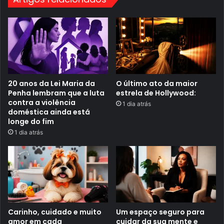
o
"
D
o
m
i
n
g
ã
o
20 anos da Lei Maria da
O último ato da maior
d
Penha lembram que a luta
estrela de Hollywood:
o
H
contra a violência
1 dia atrás
u
doméstica ainda está
l
longe do fim
k
1 dia atrás
"
Carinho, cuidado e muito
Um espaço seguro para
amor em cada
cuidar da sua mente e