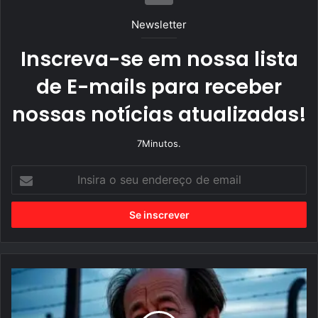
Newsletter
Inscreva-se em nossa lista
de E-mails para receber
nossas notícias atualizadas!
7Minutos.
I
n
s
i
r
a
o
s
e
u
Q
e
u
n
a
d
n