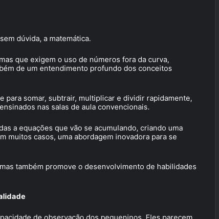
sem dúvida, a matemática.
mas que exigem o uso de números fora da curva,
ambém de um entendimento profundo dos conceitos
ara somar, subtrair, multiplicar e dividir rapidamente,
nsinados nas salas de aula convencionais.
das a equações que vão se acumulando, criando uma
em muitos casos, uma abordagem inovadora para se
l, mas também promove o desenvolvimento de habilidades
alidade
capacidade de observação dos pequeninos. Eles parecem