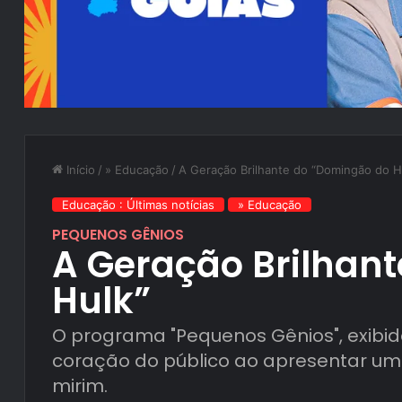
Início
/
» Educação
/
A Geração Brilhante do “Domingão do H
Educação : Últimas notícias
» Educação
PEQUENOS GÊNIOS
A Geração Brilhan
Hulk”
O programa "Pequenos Gênios", exibid
coração do público ao apresentar um 
mirim.