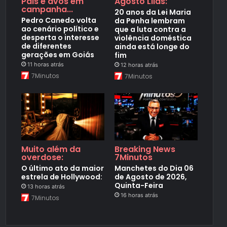
Pais e avós em
Agosto Lilás:
campanha...
20 anos da Lei Maria
Pedro Canedo volta
da Penha lembram
ao cenário político e
que a luta contra a
desperta o interesse
violência doméstica
de diferentes
ainda está longe do
gerações em Goiás
fim
11 horas atrás
12 horas atrás
7Minutos
7Minutos
Muito além da
Breaking News
overdose:
7Minutos
O último ato da maior
Manchetes do Dia 06
estrela de Hollywood:
de Agosto de 2026,
Quinta-Feira
13 horas atrás
16 horas atrás
7Minutos