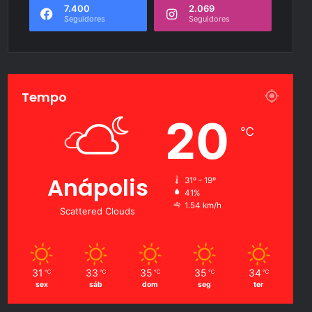
7.400
2.069
Seguidores
Seguidores
Tempo
20
℃
Anápolis
31º - 19º
41%
1.54 km/h
Scattered Clouds
31
33
35
35
34
℃
℃
℃
℃
℃
sex
sáb
dom
seg
ter