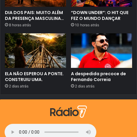
i
o
n
l
e
v
DIA DOS PAIS: MUITO ALÉM
“DOWN UNDER”: O HIT QUE
l
i
DA PRESENÇA MASCULINA…
FEZ O MUNDO DANÇAR
e
d
8 horas atrás
10 horas atrás
g
o
i
e
b
m
i
p
l
o
i
l
d
ê
a
m
d
i
e
c
ELA NÃO ESPEROU A PONTE.
A despedida precoce de
d
a
CONSTRUIU UMA.
Fernando Correia
e
c
8
o
2 dias atrás
2 dias atrás
a
m
n
F
o
á
s
b
;
i
c
o
a
d
b
e
e
M
r
e