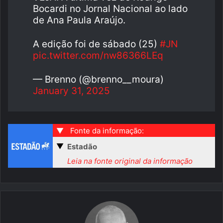
Bocardi no Jornal Nacional ao lado
de Ana Paula Araújo.
A edição foi de sábado (25)
#JN
pic.twitter.com/nw86366LEq
— Brenno (@brenno__moura)
January 31, 2025
▼
Fonte da informação:
▼
Estadão
Leia na fonte original da informação