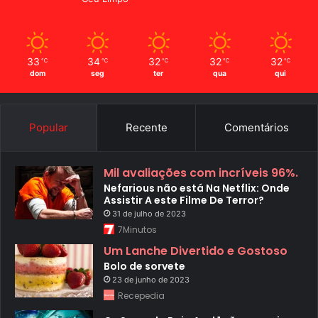
33
34
32
32
32
℃
℃
℃
℃
℃
dom
seg
ter
qua
qui
Popular
Recente
Comentários
Mil avaliações com incríveis 96%.
Nefarious não está Na Netflix: Onde
Assistir A este Filme De Terror?
31 de julho de 2023
7Minutos
Um Lanche Divertido e Gostoso
Bolo de sorvete
23 de junho de 2023
Recepedia