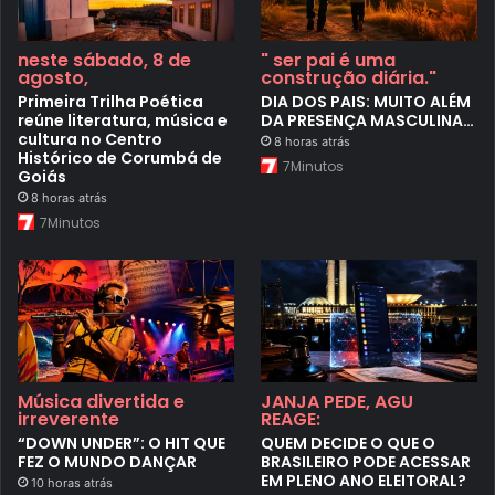
neste sábado, 8 de
" ser pai é uma
agosto,
construção diária."
Primeira Trilha Poética
DIA DOS PAIS: MUITO ALÉM
reúne literatura, música e
DA PRESENÇA MASCULINA…
cultura no Centro
8 horas atrás
Histórico de Corumbá de
7Minutos
Goiás
8 horas atrás
7Minutos
Música divertida e
JANJA PEDE, AGU
irreverente
REAGE:
“DOWN UNDER”: O HIT QUE
QUEM DECIDE O QUE O
FEZ O MUNDO DANÇAR
BRASILEIRO PODE ACESSAR
EM PLENO ANO ELEITORAL?
10 horas atrás