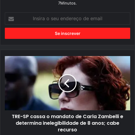
7Minutos.
I
n
s
i
r
a
o
s
e
u
T
e
R
n
E
d
-
e
S
r
P
e
c
ç
a
o
s
d
s
e
a
e
o
TRE-SP cassa o mandato de Carla Zambelli e
m
m
a
a
determina inelegibilidade de 8 anos; cabe
i
n
recurso
l
d