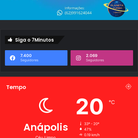
Siga o 7Minutos
7.400
2.069
Seguidores
Seguidores
Tempo
20
℃
Anápolis
33º - 20º
47%
0.19 km/h
Céu Limpo