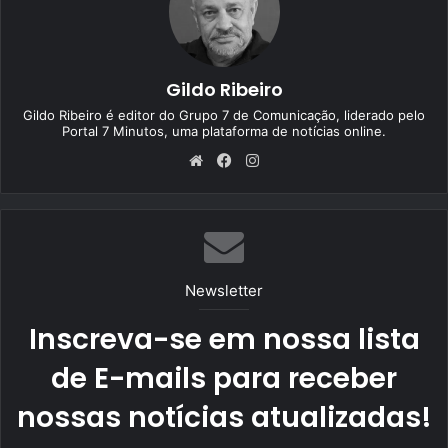
Gildo Ribeiro
Gildo Ribeiro é editor do Grupo 7 de Comunicação, liderado pelo
Portal 7 Minutos, uma plataforma de notícias online.
We
Fa
Ins
bsi
ce
tag
te
bo
ra
ok
m
Newsletter
Inscreva-se em nossa lista
de E-mails para receber
nossas notícias atualizadas!