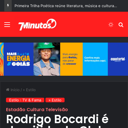
Primeira Trilha Poética reúne literatura, música e cultura no Centro Histórico de Corumbá de Goiás
Menu
Switch
P
Início
/
» Estilo
Estilo : TV & Fama
» Estilo
Estadão Cultura Televisão
Rodrigo Bocardi é