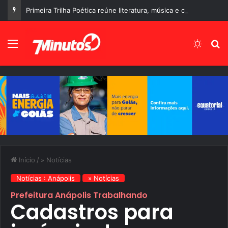
Primeira Trilha Poética reúne literatura, música e cultura no Centro Histórico de Corumbá de Goiás
Menu
Switch
P
Início
/
» Notícias
Notícias : Anápolis
» Notícias
Prefeitura Anápolis Trabalhando
Cadastros para