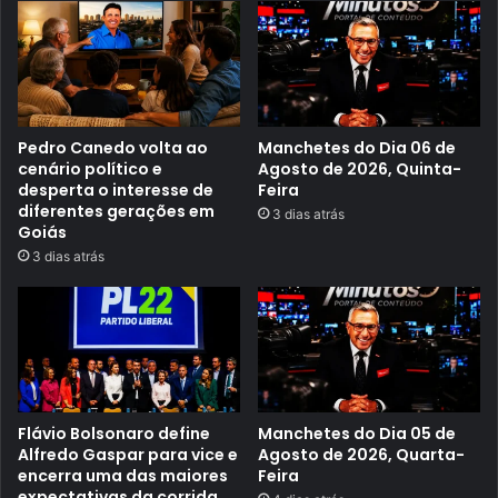
t
r
u
a
i
i
t
m
a
e
s
r
p
s
a
ã
r
Pedro Canedo volta ao
Manchetes do Dia 06 de
o
a
e
cenário político e
Agosto de 2026, Quinta-
q
s
desperta o interesse de
Feira
u
t
diferentes gerações em
3 dias atrás
a
r
Goiás
l
a
i
t
3 dias atrás
f
é
i
g
c
i
a
c
ç
a
ã
e
o
m
n
G
a
o
c
Flávio Bolsonaro define
Manchetes do Dia 05 de
i
o
â
Alfredo Gaspar para vice e
Agosto de 2026, Quarta-
n
n
encerra uma das maiores
Feira
s
i
expectativas da corrida