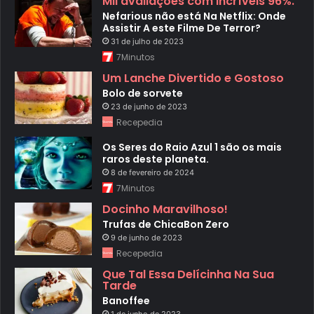
Mil avaliações com incríveis 96%.
Nefarious não está Na Netflix: Onde
Assistir A este Filme De Terror?
31 de julho de 2023
7Minutos
Um Lanche Divertido e Gostoso
Bolo de sorvete
23 de junho de 2023
Recepedia
Os Seres do Raio Azul 1 são os mais
raros deste planeta.
8 de fevereiro de 2024
7Minutos
Docinho Maravilhoso!
Trufas de ChicaBon Zero
9 de junho de 2023
Recepedia
Que Tal Essa Delícinha Na Sua
Tarde
Banoffee
1 de junho de 2023