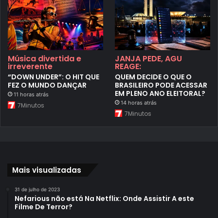
Música divertida e
JANJA PEDE, AGU
irreverente
REAGE:
“DOWN UNDER”: O HIT QUE
QUEM DECIDE O QUE O
FEZ O MUNDO DANÇAR
BRASILEIRO PODE ACESSAR
EM PLENO ANO ELEITORAL?
11 horas atrás
14 horas atrás
7Minutos
7Minutos
Mais visualizadas
31 de julho de 2023
Nefarious não está Na Netflix: Onde Assistir A este
Filme De Terror?