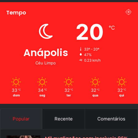
Tempo
20
℃
Anápolis
33º - 20º
47%
0.23 km/h
Céu Limpo
33
34
32
32
32
℃
℃
℃
℃
℃
dom
seg
ter
qua
qui
Popular
Recente
Comentários