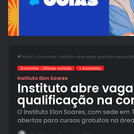
Início
/
» Economia
/
Instituto abre vagas gratuitas para quali
Economia : Últimas notícias
» Economia
Instituto Elon Soares
Instituto abre vaga
qualificação na con
O Instituto Elon Soares, com sede em 
abertas para cursos gratuitos na área 