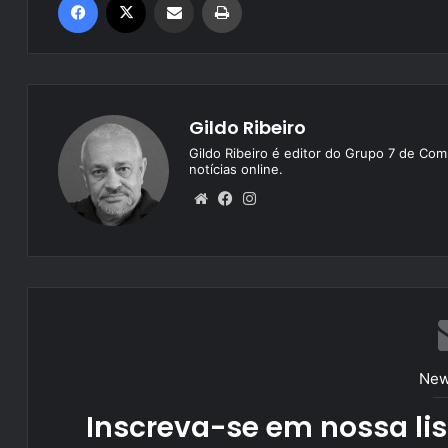
Gildo Ribeiro
Gildo Ribeiro é editor do Grupo 7 de Com
notícias online.
We
Fa
Ins
bsi
ce
tag
te
bo
ra
ok
m
New
Inscreva-se em nossa lis