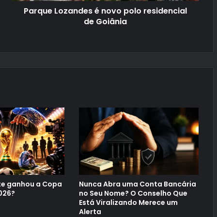
d
Parque Lozandes é novo polo residencial
e
s
de Goiânia
é
n
o
v
o
p
o
l
o
r
e
s
i
d
e
n
c
i
a
l
d
e ganhou a Copa
Nunca Abra uma Conta Bancária
e
026?
no Seu Nome? O Conselho Que
G
Está Viralizando Merece um
o
Alerta
i