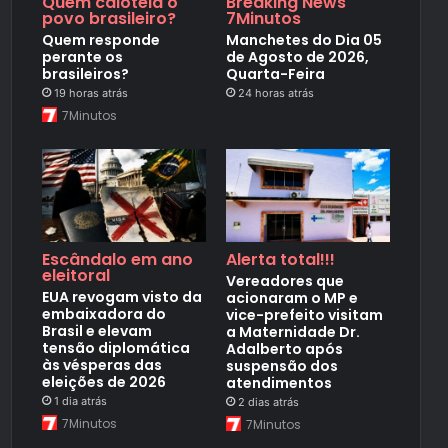
Quem caloteia o
Breaking News
povo brasileiro?
7Minutos
Quem responde
Manchetes do Dia 05
perante os
de Agosto de 2026,
brasileiros?
Quarta-Feira
19 horas atrás
24 horas atrás
7Minutos
Escândalo em ano
Alerta total!!!
eleitoral
Vereadores que
EUA revogam visto da
acionaram o MP e
embaixadora do
vice-prefeito visitam
Brasil e elevam
a Maternidade Dr.
tensão diplomática
Adalberto após
às vésperas das
suspensão dos
eleições de 2026
atendimentos
1 dia atrás
2 dias atrás
7Minutos
7Minutos