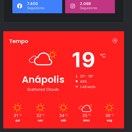
7.400
2.069
Seguidores
Seguidores
Tempo
19
℃
Anápolis
31º - 19º
49%
1.48 km/h
Scattered Clouds
31
32
34
35
36
℃
℃
℃
℃
℃
qui
sex
sáb
dom
seg