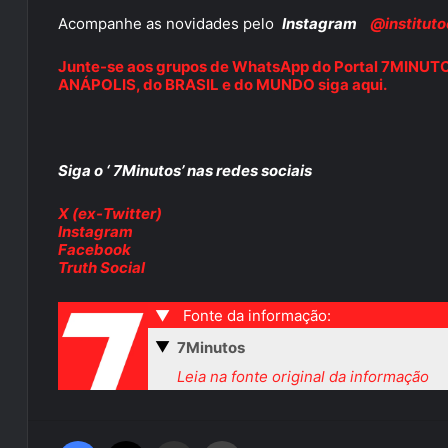
Acompanhe as novidades pelo
Instagram
@instituto
Junte-se aos grupos de WhatsApp do Portal 7MINUTOS 
ANÁPOLIS, do BRASIL e do MUNDO siga aqui.
Siga o ‘ 7Minutos’ nas redes sociais
X (ex-Twitter)
Instagram
Facebook
Truth Social
▼
Fonte da informação:
▼
7Minutos
Leia na fonte original da informação
Facebook
X
Compartilhar via e-mail
Imprimir