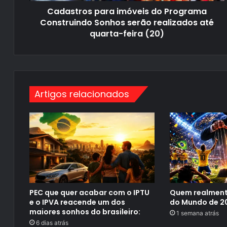
a
r
i
Cadastros para imóveis do Programa
a
l
i
Construindo Sonhos serão realizados até
m
quarta-feira (20)
ó
v
e
i
s
d
o
Artigos relacionados
P
r
o
g
r
a
m
a
C
o
n
s
t
PEC que quer acabar com o IPTU
Quem realment
r
e o IPVA reacende um dos
do Mundo de 2
u
maiores sonhos do brasileiro:
1 semana atrás
i
n
6 dias atrás