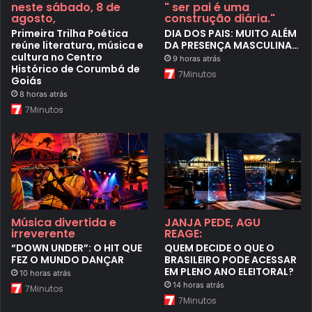
neste sábado, 8 de
" ser pai é uma
agosto,
construção diária."
Primeira Trilha Poética
DIA DOS PAIS: MUITO ALÉM
reúne literatura, música e
DA PRESENÇA MASCULINA…
cultura no Centro
9 horas atrás
Histórico de Corumbá de
7Minutos
Goiás
8 horas atrás
7Minutos
Música divertida e
JANJA PEDE, AGU
irreverente
REAGE:
“DOWN UNDER”: O HIT QUE
QUEM DECIDE O QUE O
FEZ O MUNDO DANÇAR
BRASILEIRO PODE ACESSAR
EM PLENO ANO ELEITORAL?
10 horas atrás
14 horas atrás
7Minutos
7Minutos