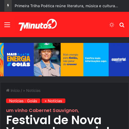
Primeira Trilha Poética reúne literatura, música e cultura no Centro Histórico de Corumbá de Goiás
Menu
Switch
P
Início
/
» Notícias
Notícias : Goiás
» Notícias
um vinho Cabernet Sauvignon,
Festival de Nova