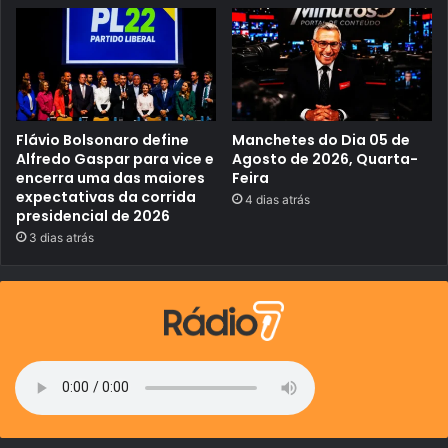
e
m
A
n
á
p
o
l
i
Flávio Bolsonaro define
Manchetes do Dia 05 de
s
Alfredo Gaspar para vice e
Agosto de 2026, Quarta-
encerra uma das maiores
Feira
expectativas da corrida
4 dias atrás
presidencial de 2026
3 dias atrás