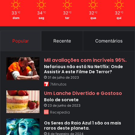
33
34
32
32
32
℃
℃
℃
℃
℃
dom
seg
ter
qua
qui
Popular
Recente
Comentários
Mil avaliações com incríveis 96%.
Nefarious não está Na Netflix: Onde
Assistir A este Filme De Terror?
31 de julho de 2023
7Minutos
Um Lanche Divertido e Gostoso
Bolo de sorvete
23 de junho de 2023
Recepedia
Os Seres do Raio Azul 1 são os mais
raros deste planeta.
8 de fevereiro de 2024