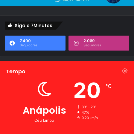
Siga o 7Minutos
7.400
2.069
Seguidores
Seguidores
Tempo
20
℃
Anápolis
33º - 20º
47%
0.23 km/h
Céu Limpo