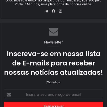
Gildo Ribeiro é editor do Grupo 7 de Comunicação, liderado pelo
Portal 7 Minutos, uma plataforma de notícias online.
We
Fa
Ins
bsi
ce
tag
te
bo
ra
ok
m
Newsletter
Inscreva-se em nossa lista
de E-mails para receber
nossas notícias atualizadas!
7Minutos.
I
n
s
i
r