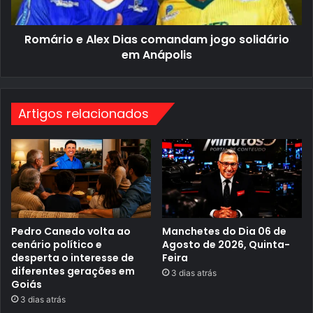
i
l
m
e
e
x
i
Romário e Alex Dias comandam jogo solidário
D
r
i
em Anápolis
o
a
M
s
B
c
A
o
m
Artigos relacionados
a
n
d
a
m
j
o
g
o
s
o
Pedro Canedo volta ao
Manchetes do Dia 06 de
l
cenário político e
Agosto de 2026, Quinta-
i
desperta o interesse de
Feira
d
diferentes gerações em
3 dias atrás
á
Goiás
r
i
3 dias atrás
o