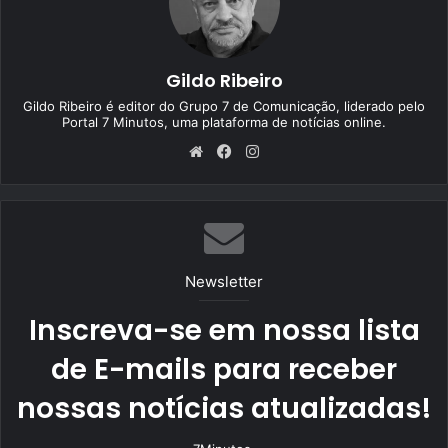
Gildo Ribeiro
Gildo Ribeiro é editor do Grupo 7 de Comunicação, liderado pelo
Portal 7 Minutos, uma plataforma de notícias online.
We
Fa
Ins
bsi
ce
tag
te
bo
ra
ok
m
Newsletter
Inscreva-se em nossa lista
de E-mails para receber
nossas notícias atualizadas!