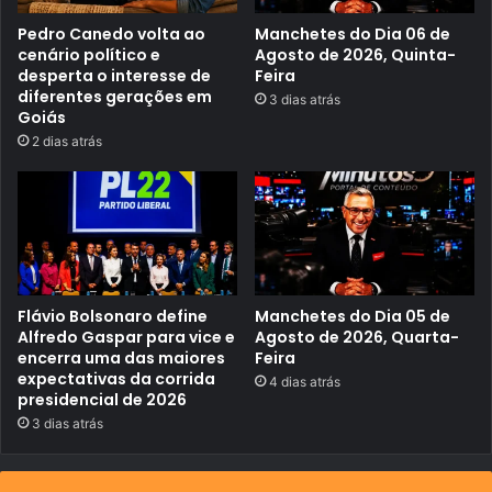
r
a
a
d
Pedro Canedo volta ao
Manchetes do Dia 06 de
u
e
cenário político e
Agosto de 2026, Quinta-
n
desperta o interesse de
Feira
i
diferentes gerações em
d
3 dias atrás
a
Goiás
d
2 dias atrás
e
e
m
G
o
i
â
n
i
a
Flávio Bolsonaro define
Manchetes do Dia 05 de
e
Alfredo Gaspar para vice e
Agosto de 2026, Quarta-
c
encerra uma das maiores
Feira
o
n
expectativas da corrida
4 dias atrás
s
presidencial de 2026
o
3 dias atrás
l
i
d
a