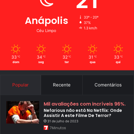
21
Anápolis
33º - 20º
37%
1.3 km/h
Céu Limpo
33
34
32
31
33
℃
℃
℃
℃
℃
dom
seg
ter
qua
qui
Popular
Recente
Comentários
Mil avaliações com incríveis 96%.
Nefarious não está Na Netflix: Onde
Assistir A este Filme De Terror?
31 de julho de 2023
7Minutos