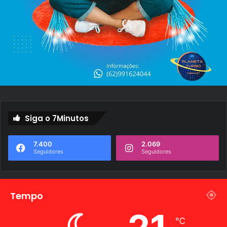
o
a
g
r
o
Siga o 7Minutos
7.400
2.069
Seguidores
Seguidores
Tempo
℃