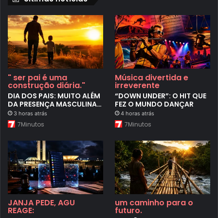
" ser pai é uma
Música divertida e
construção diária."
irreverente
DIA DOS PAIS: MUITO ALÉM
“DOWN UNDER”: O HIT QUE
DA PRESENÇA MASCULINA…
FEZ O MUNDO DANÇAR
3 horas atrás
4 horas atrás
7Minutos
7Minutos
JANJA PEDE, AGU
um caminho para o
REAGE:
futuro.