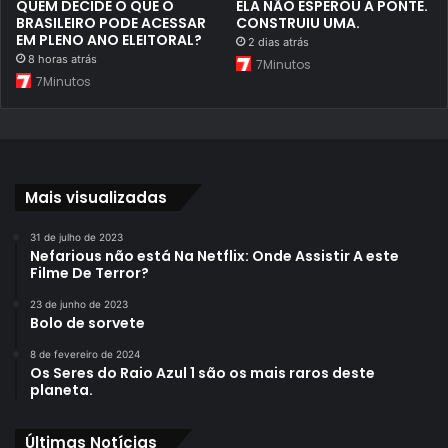
QUEM DECIDE O QUE O
ELA NÃO ESPEROU A PONTE.
BRASILEIRO PODE ACESSAR
CONSTRUIU UMA.
EM PLENO ANO ELEITORAL?
2 dias atrás
8 horas atrás
7Minutos
7Minutos
Mais visualizadas
31 de julho de 2023
Nefarious não está Na Netflix: Onde Assistir A este
Filme De Terror?
23 de junho de 2023
Bolo de sorvete
8 de fevereiro de 2024
Os Seres do Raio Azul 1 são os mais raros deste
planeta.
Últimas Notícias