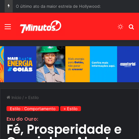
Manchetes do Dia 06 de Agosto de 2026, Quinta-Feira
Menu
Switch
P
Início
/
» Estilo
Estilo : Comportamento
» Estilo
Exu do Ouro:
Fé, Prosperidade e