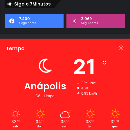
Siga o 7Minutos
7.400
2.069
Seguidores
Seguidores
Tempo
21
℃
Anápolis
32º - 20º
40%
0.95 km/h
Céu Limpo
32
34
35
33
32
℃
℃
℃
℃
℃
sáb
dom
seg
ter
qua