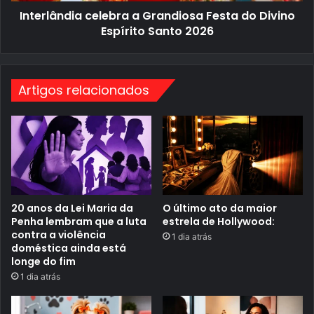
c
N
Interlândia celebra a Grandiosa Festa do Divino
e
T
l
O
Espírito Santo 2026
e
D
b
E
r
“
a
D
a
A
Artigos relacionados
G
R
r
K
a
H
n
O
d
R
i
S
o
E
s
”
a
F
e
20 anos da Lei Maria da
O último ato da maior
s
Penha lembram que a luta
estrela de Hollywood:
t
contra a violência
1 dia atrás
a
doméstica ainda está
d
longe do fim
o
D
1 dia atrás
i
v
i