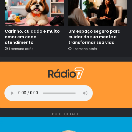
n
o
E
s
p
í
r
Carinho, cuidado e muito
Um espaço seguro para
i
amor em cada
cuidar da sua mente e
t
atendimento
transformar sua vida
o
1 semana atrás
1 semana atrás
S
a
n
t
o
2
0
2
6
PUBLICIDADE