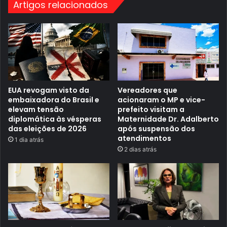
m
Artigos relacionados
e
p
c
o
o
r
l
t
o
a
c
n
a
t
e
e
m
m
r
u
i
EUA revogam visto da
Vereadores que
t
s
embaixadora do Brasil e
acionaram o MP e vice-
i
c
r
elevam tensão
prefeito visitam a
o
ã
diplomática às vésperas
Maternidade Dr. Adalberto
p
o
a
das eleições de 2026
após suspensão dos
d
r
atendimentos
1 dia atrás
e
c
c
2 dias atrás
e
a
r
s
i
t
a
r
d
a
e
ç
l
ã
o
o
n
,
g