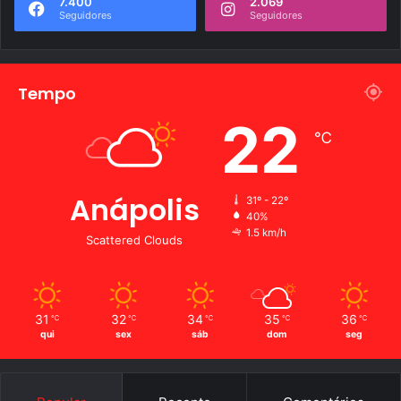
7.400
2.069
Seguidores
Seguidores
Tempo
22
℃
Anápolis
31º - 22º
40%
1.5 km/h
Scattered Clouds
31
32
34
35
36
℃
℃
℃
℃
℃
qui
sex
sáb
dom
seg