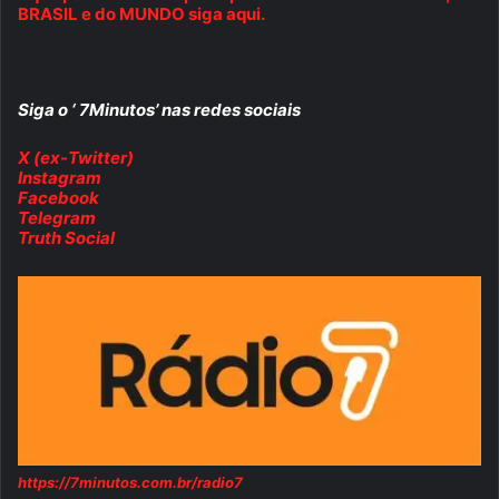
BRASIL e do MUNDO siga aqui.
Siga o ‘ 7Minutos’ nas redes sociais
X (ex-Twitter)
Instagram
Facebook
Telegram
Truth Social
https://7minutos.com.br/radio7