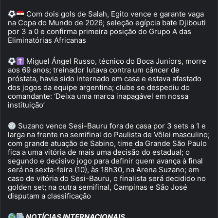
Com dois gols de Salah, Egito vence e garante vaga
na Copa do Mundo de 2026; seleção egípcia bate Djibouti
por 3 a 0 e confirma primeira posição do Grupo A das
Eliminatórias Africanas
Miguel Ángel Russo, técnico do Boca Juniors, morre
aos 69 anos; treinador lutava contra um câncer de
próstata, havia sido internado em casa e estava afastado
dos jogos da equipe argentina; clube se despediu do
comandante: ‘Deixa uma marca inapagável em nossa
instituição’
Suzano vence Sesi-Bauru fora de casa por 3 sets a 1 e
larga na frente na semifinal do Paulista de Vôlei masculino;
com grande atuação de Sabino, time da Grande São Paulo
fica a uma vitória de mais uma decisão do estadual; o
segundo e decisivo jogo para definir quem avança à final
será na sexta-feira (10), às 18h30, na Arena Suzano; em
caso de vitória do Sesi-Bauru, o finalista será decidido no
golden set; na outra semifinal, Campinas e São José
disputam a classificação
NOTÍCIAS INTERNACIONAIS