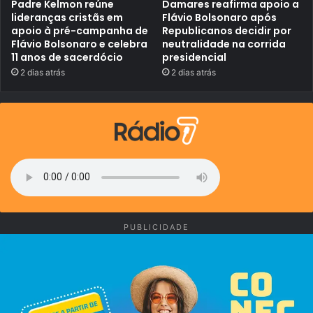
Padre Kelmon reúne
Damares reafirma apoio a
c
a
o
lideranças cristãs em
Flávio Bolsonaro após
d
m
a
apoio à pré-campanha de
Republicanos decidir por
u
t
Flávio Bolsonaro e celebra
neutralidade na corrida
m
a
11 anos de sacerdócio
presidencial
t
e
o
2 dias atrás
2 dias atrás
n
t
t
a
r
l
e
d
g
e
i
1
g
.
a
2
n
6
t
6
e
v
s
a
d
g
o
a
PUBLICIDADE
f
s
i
d
t
i
n
s
e
p
s
o
s
n