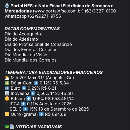
Portal NFS-e Nota Fiscal Eletrônica de Serviços e
Mercadorias
(www.portalnfse.com.br) (62)3327-0100
whatszapp (62)99271-9755
DATAS COMEMORATIVAS
Dia do Açougueiro
Dia do Atletismo
Dia do Profissional de Consórcio
Dia dos Eventos Curiosos
Dia Mundial da Visão
Dia Mundial dos Correios
TEMPERATURA E INDICADORES FINANCEIROS
Mín 20° Máx 31° (Anápolis-Go)
Dólar Com
0,12% R$ 5,34
Euro
0,29% R$ 6,21
Ibovespa
0,56% 142.145 pts
Bitcoin
1,06% R$ 658.451,14
IPCA
0,11% Agosto de 2025
SELIC
15% 18 de Setembro de 2025
Ouro (grama)
R$ 694,89
NOTÍCIAS NACIONAIS