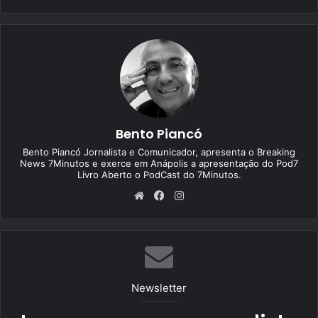
Bento Piancó
Bento Piancó Jornalista e Comunicador, apresenta o Breaking
News 7Minutos e exerce em Anápolis a apresentação do Pod7
Livro Aberto o PodCast do 7Minutos.
We
Fa
Ins
bsi
ce
tag
te
bo
ra
ok
m
Newsletter