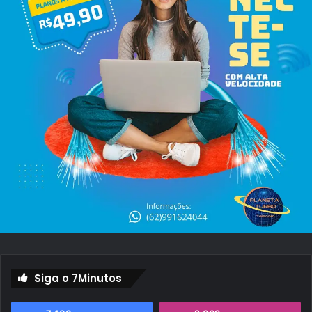
í
v
e
i
s
.
Siga o 7Minutos