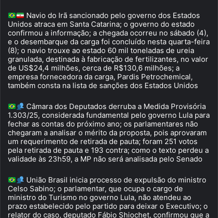
Navio do Irã sancionado pelo governo dos Estados
Unidos atraca em Santa Catarina; o governo do estado
confirmou a informação; a chegada ocorreu no sábado (4),
e o desembarque da carga foi concluído nesta quarta-feira
(8); o navio trouxe ao estado 60 mil toneladas de ureia
granulada, destinada à fabricação de fertilizantes, no valor
de US$24,4 milhões, cerca de R$130,6 milhões; a
empresa fornecedora da carga, Pardis Petrochemical,
também consta na lista de sanções dos Estados Unidos
Câmara dos Deputados derruba a Medida Provisória
1.303/25, considerada fundamental pelo governo Lula para
fechar as contas do próximo ano; os parlamentares não
chegaram a analisar o mérito da proposta, pois aprovaram
um requerimento de retirada de pauta; foram 251 votos
pela retirada de pauta e 193 contra; como o texto perdeu a
validade às 23h59, a MP não será analisada pelo Senado
União Brasil inicia processo de expulsão do ministro
Celso Sabino; o parlamentar, que ocupa o cargo de
ministro do Turismo no governo Lula, não atendeu ao
prazo estabelecido pelo partido para deixar o Executivo; o
relator do caso, deputado Fábio Shiochet, confirmou que a