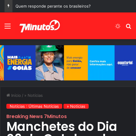
Manchetes do Dia 05 de Agosto de 2026, Quarta-Feira
Menu
Switch
P
Início
/
» Notícias
Notícias : Últimas Notícias
» Notícias
Breaking News 7Minutos
Manchetes do Dia