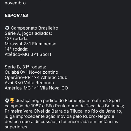
novembro
ESPORTES
Campeonato Brasileiro
Série A, jogos adiados:
13ª rodada:
Mirassol 2×1 Fluminense
14ª rodada:
Atlético-MG 3×1 Sport
Série B, 31ª rodada:
Cuiabá 0x1 Novorizontino
Operário-PR 1×4 Athletic Club
Avaí 3×0 Volta Redonda
América-MG 1×1 Vila Nova-GO
Justiça nega pedido do Flamengo e reafirma Sport
campeão de 1987 e São Paulo dono da Taça das Bolinhas;
Primeira Vara Cível da Barra da Tijuca, no Rio de Janeiro,
julga improcedente ação movida pelo Rubro-Negro e
destaca que a discussão já foi encerrada em instâncias
superiores