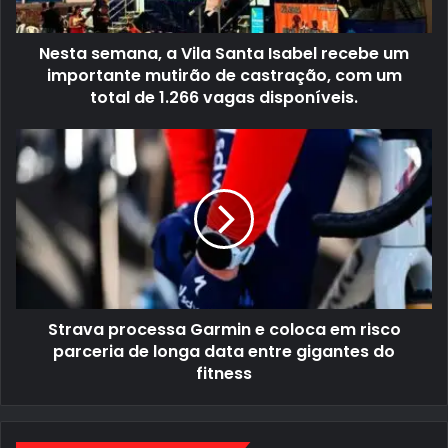
d
n
e
a
e
,
Nesta semana, a Vila Santa Isabel recebe um
m
a
a
V
importante mutirão de castração, com um
i
i
total de 1.266 vagas disponíveis.
l
l
a
S
S
a
t
n
r
t
a
a
v
I
a
s
p
a
r
b
o
e
c
l
e
r
s
e
Strava processa Garmin e coloca em risco
s
c
a
parceria de longa data entre gigantes do
e
G
fitness
b
a
e
r
u
m
m
i
i
n