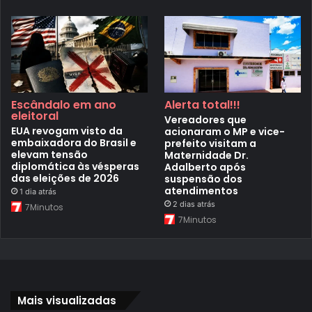
Escândalo em ano
Alerta total!!!
eleitoral
Vereadores que
EUA revogam visto da
acionaram o MP e vice-
embaixadora do Brasil e
prefeito visitam a
elevam tensão
Maternidade Dr.
diplomática às vésperas
Adalberto após
das eleições de 2026
suspensão dos
atendimentos
1 dia atrás
2 dias atrás
7Minutos
7Minutos
Mais visualizadas