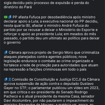
sigla decidiu pelo processo de expulsão e perda do
diretório do Pará
PP afasta Fufuca por desobediência após ministro
declarar apoio a Lula; a executiva nacional do PP decidiu,
nesta quarta (8), afastar o ministro André Fufuca do
partido por se recusar a deixar o Ministério do Esporte e
reforçar o apoio ao presidente Lula; em meados do mês
passado, o partido deu um ultimato ao político para deixar
o governo
Câmara aprova projeto de Sergio Moro que criminaliza
ataques planejados contra agentes públicos; nova
legislação endurece o combate ao crime organizado e
fortalece a rede de proteção para autoridades que atuam
na repressão a facções criminosas em todo o país
Comissão de Constituição e Justiça (CCJ) da Câmara
aprova suspensão de ação contra o deputado Gustavo
Gayer no STF; o parlamentar publicou um vídeo em 2023,
em que critica o ex-presidente do Senado Rodrigo
Pacheco e o atual presidente da mesma Casa, senador
Davi Alcolumbre, por não pautarem o impeachment do
ministro Alexandre de Moraes; a matéria vai, agora, ao