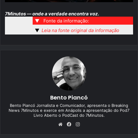
7Minutos — onde a verdade encontra voz.
▼
Fonte da informação:
▼
Leia na fonte original da informação
Bento Piancó
Bento Piancó Jornalista e Comunicador, apresenta o Breaking
News 7Minutos e exerce em Anápolis a apresentação do Pod7
Livro Aberto o PodCast do 7Minutos.
We
Fa
Ins
bsi
ce
tag