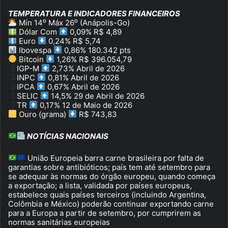
TEMPERATURA E INDICADORES FINANCEIROS
Mín 14⁰ Máx 26⁰ (Anápolis-Go)
Dólar Com
0,09% R$ 4,89
Euro
0,24% R$ 5,74
Ibovespa
0,86% 180.342 pts
Bitcoin
1,26% R$ 396.054,79
IGP-M
2,73% Abril de 2026
INPC
0,81% Abril de 2026
IPCA
0,67% Abril de 2026
SELIC
14,5% 29 de Abril de 2026
TR
0,17% 12 de Maio de 2026
Ouro (grama)
R$ 743,83
NOTÍCIAS NACIONAIS
União Europeia barra carne brasileira por falta de
garantias sobre antibióticos; país tem até setembro para
se adequar às normas do órgão europeu, quando começa
a exportação; a lista, validada por países europeus,
estabelece quais países terceiros (incluindo Argentina,
Colômbia e México) poderão continuar exportando carne
para a Europa a partir de setembro, por cumprirem as
normas sanitárias europeias