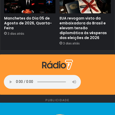
E
M
U
I
T
Manchetes do Dia 05 de
EUA revogam visto da
O
Agosto de 2026, Quarta-
embaixadora do Brasil e
S
Feira
elevam tensão
T
diplomática às vésperas
3 dias atrás
E
das eleições de 2026
N
T
3 dias atrás
A
R
A
M
A
P
A
G
A
R
PUBLICIDADE