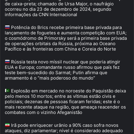
de caixa-preta; chamado de Ursa Major, o naufrágio
ocorreu no dia 23 de dezembro de 2024, segundo
informações da CNN Internacional
Potência do Brics recebe primeira base privada para
lançamento de foguetes e aumenta competição com EUA;
o cosmódromo de Primorsky será a primeira base privada
de operações orbitais da Rússia, próxima ao Oceano
Pacífico e às fronteiras com China e Coreia do Norte
Rússia testa novo míssil nuclear que poderia atingir
EUA e Europa; comandante russo afirmou que país fez
teste bem-sucedido do Sarmat; Putin afirma que
armamento é o “mais poderoso do mundo”
Explosão em mercado no noroeste do Paquistão deixa
pelo menos 10 mortos; entre as vítimas estão civis e
policiais; dezenas de pessoas ficaram feridas; este é o
mais recente ataque na região, que ameaça reacender os
combates com o vizinho Afeganistão
Irã pode enriquecer urânio a 90% caso sofra novos
ataques, diz parlamentar; nível é considerado adequado