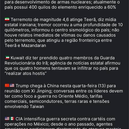
para desenvolvimento de armas nucleares; atualmente o
país possui 400 quilos do elemento enriquecido a 60%
Terremoto de magnitude 4,6 atinge Teerã, diz mídia
estatal iraniana; tremor ocorreu a uma profundidade de 10
quilômetros, informou o centro sismológico do país; não
houve relatos imediatos de vítimas ou danos causados
pelo terremoto, que atingiu a região fronteiriça entre
Teerã e Mazandaran
Kuwait diz ter prendido quatro membros da Guarda
Revolucionária do Irã; agência de notícias estatal afirmou
que os quatro homens tentavam se infiltrar no país para
“realizar atos hostis”
Trump chega à China nesta quarta-feira (13) para
reunião com Xi Jinping; conversas entre os líderes devem
ter como foco a guerra no Oriente Médio, tarifas
comerciais, semicondutores, terras raras e tensões
envolvendo Taiwan
CIA intensifica guerra secreta contra cartéis com
operações no México; desde o ano passado, agentes