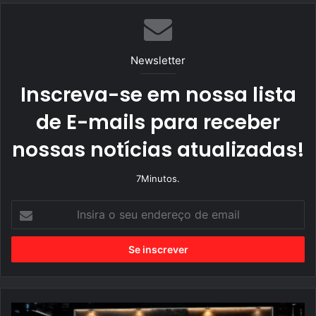
te
bo
ra
ok
m
Newsletter
Inscreva-se em nossa lista
de E-mails para receber
nossas notícias atualizadas!
7Minutos.
I
n
s
i
r
a
o
s
e
u
M