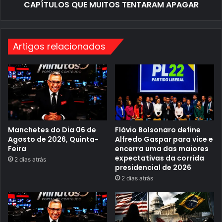
Q
Q
CAPÍTULOS QUE MUITOS TENTARAM APAGAR
U
u
E
i
P
n
R
t
O
a
Artigos relacionados
M
-
E
F
T
e
E
i
R
r
E
a
A
B
R
I
R
Manchetes do Dia 06 de
Flávio Bolsonaro define
C
Agosto de 2026, Quinta-
Alfredo Gaspar para vice e
A
Feira
encerra uma das maiores
P
expectativas da corrida
2 dias atrás
Í
presidencial de 2026
T
U
2 dias atrás
L
O
S
Q
U