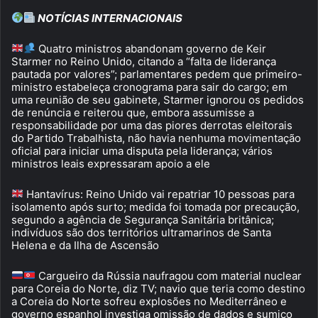
NOTÍCIAS INTERNACIONAIS
Quatro ministros abandonam governo de Keir
Starmer no Reino Unido, citando a “falta de liderança
pautada por valores”; parlamentares pedem que primeiro-
ministro estabeleça cronograma para sair do cargo; em
uma reunião de seu gabinete, Starmer ignorou os pedidos
de renúncia e reiterou que, embora assumisse a
responsabilidade por uma das piores derrotas eleitorais
do Partido Trabalhista, não havia nenhuma movimentação
oficial para iniciar uma disputa pela liderança; vários
ministros leais expressaram apoio a ele
Hantavírus: Reino Unido vai repatriar 10 pessoas para
isolamento após surto; medida foi tomada por precaução,
segundo a agência de Segurança Sanitária britânica;
indivíduos são dos territórios ultramarinos de Santa
Helena e da Ilha de Ascensão
Cargueiro da Rússia naufragou com material nuclear
para Coreia do Norte, diz TV; navio que teria como destino
a Coreia do Norte sofreu explosões no Mediterrâneo e
governo espanhol investiga omissão de dados e sumiço