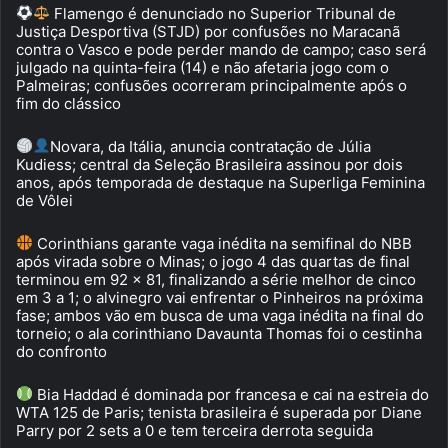
Flamengo é denunciado no Superior Tribunal de
Justiça Desportiva (STJD) por confusões no Maracanã
contra o Vasco e pode perder mando de campo; caso será
julgado na quinta-feira (14) e não afetaria jogo com o
Palmeiras; confusões ocorreram principalmente após o
fim do clássico
Novara, da Itália, anuncia contratação de Júlia
Kudiess; central da Seleção Brasileira assinou por dois
anos, após temporada de destaque na Superliga Feminina
de Vôlei
Corinthians garante vaga inédita na semifinal do NBB
após virada sobre o Minas; o jogo 4 das quartas de final
terminou em 92 x 81, finalizando a série melhor de cinco
em 3 a 1; o alvinegro vai enfrentar o Pinheiros na próxima
fase; ambos vão em busca de uma vaga inédita na final do
torneio; o ala corinthiano Davaunta Thomas foi o cestinha
do confronto
Bia Haddad é dominada por francesa e cai na estreia do
WTA 125 de Paris; tenista brasileira é superada por Diane
Parry por 2 sets a 0 e tem terceira derrota seguida