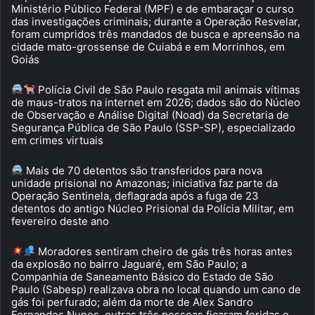
Ministério Público Federal (MPF) e de embaraçar o curso
das investigações criminais; durante a Operação Resvelar,
foram cumpridos três mandados de busca e apreensão na
cidade mato-grossense de Cuiabá e em Morrinhos, em
Goiás
Polícia Civil de São Paulo resgata mil animais vítimas
de maus-tratos na internet em 2026; dados são do Núcleo
de Observação e Análise Digital (Noad) da Secretaria de
Segurança Pública de São Paulo (SSP-SP), especializado
em crimes virtuais
Mais de 70 detentos são transferidos para nova
unidade prisional no Amazonas; iniciativa faz parte da
Operação Sentinela, deflagrada após a fuga de 23
detentos do antigo Núcleo Prisional da Polícia Militar, em
fevereiro deste ano
Moradores sentiram cheiro de gás três horas antes
da explosão no bairro Jaguaré, em São Paulo; a
Companhia de Saneamento Básico do Estado de São
Paulo (Sabesp) realizava obra no local quando um cano de
gás foi perfurado; além da morte de Alex Sandro
Fernandes Nunes, outras três pessoas ficaram feridas e