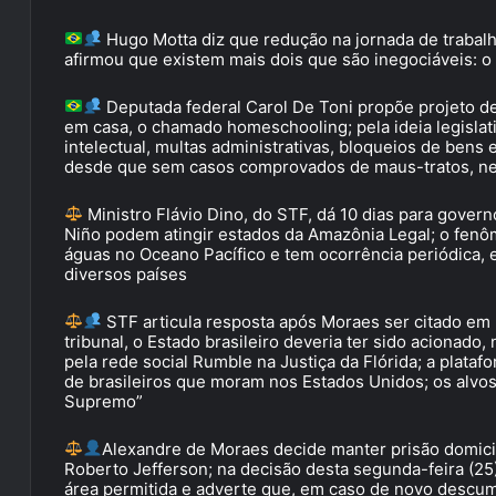
Hugo Motta diz que redução na jornada de traba
afirmou que existem mais dois que são inegociáveis: o f
Deputada federal Carol De Toni propõe projeto de l
em casa, o chamado homeschooling; pela ideia legisla
intelectual, multas administrativas, bloqueios de bens
desde que sem casos comprovados de maus-tratos, negl
Ministro Flávio Dino, do STF, dá 10 dias para govern
Niño podem atingir estados da Amazônia Legal; o fen
águas no Oceano Pacífico e tem ocorrência periódica,
diversos países
STF articula resposta após Moraes ser citado em 
tribunal, o Estado brasileiro deveria ter sido acionad
pela rede social Rumble na Justiça da Flórida; a plata
de brasileiros que moram nos Estados Unidos; os alvo
Supremo”
Alexandre de Moraes decide manter prisão domici
Roberto Jefferson; na decisão desta segunda-feira (25
área permitida e adverte que, em caso de novo descum