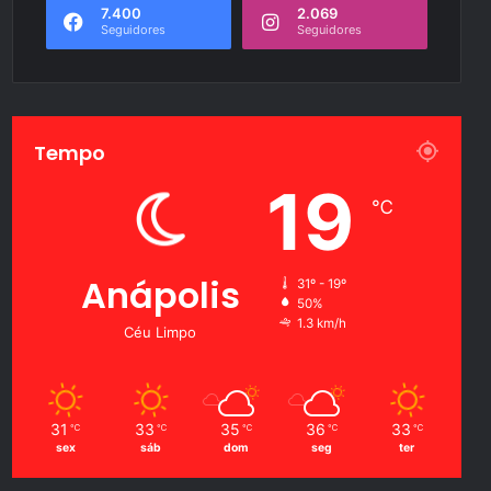
7.400
2.069
Seguidores
Seguidores
Tempo
19
℃
Anápolis
31º - 19º
50%
1.3 km/h
Céu Limpo
31
33
35
36
33
℃
℃
℃
℃
℃
sex
sáb
dom
seg
ter