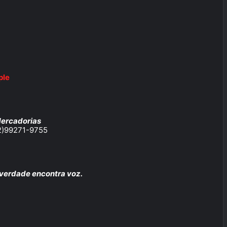
ple
Mercadorias
62)99271-9755
verdade encontra voz.