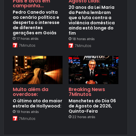
Pais e avós em
Agosto Lilás:
campanha...
20 anos da Lei Maria
Pedro Canedo volta
da Penha lembram
ao cenário político e
que a luta contra a
desperta o interesse
violência doméstica
de diferentes
ainda está longe do
gerações em Goiás
fim
17 horas atrás
18 horas atrás
7Minutos
7Minutos
Muito além da
Breaking News
overdose:
7Minutos
O último ato da maior
Manchetes do Dia 06
estrela de Hollywood:
de Agosto de 2026,
Quinta-Feira
19 horas atrás
22 horas atrás
7Minutos