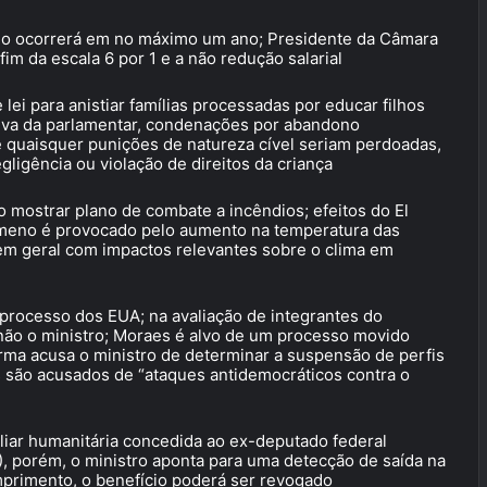
lho ocorrerá em no máximo um ano; Presidente da Câmara
im da escala 6 por 1 e a não redução salarial
ei para anistiar famílias processadas por educar filhos
tiva da parlamentar, condenações por abandono
 e quaisquer punições de natureza cível seriam perdoadas,
igência ou violação de direitos da criança
o mostrar plano de combate a incêndios; efeitos do El
ômeno é provocado pelo aumento na temperatura das
 em geral com impactos relevantes sobre o clima em
processo dos EUA; na avaliação de integrantes do
o, não o ministro; Moraes é alvo de um processo movido
forma acusa o ministro de determinar a suspensão de perfis
s são acusados de “ataques antidemocráticos contra o
liar humanitária concedida ao ex-deputado federal
), porém, o ministro aponta para uma detecção de saída na
primento, o benefício poderá ser revogado