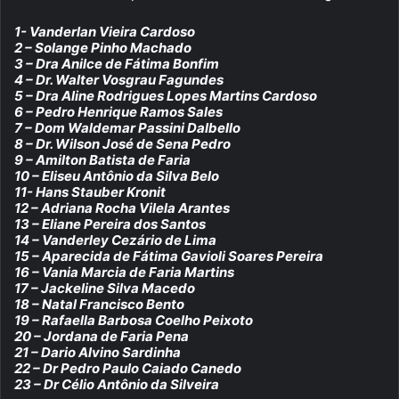
1- Vanderlan Vieira Cardoso
2 – Solange Pinho Machado
3 – Dra Anilce de Fátima Bonfim
4 – Dr. Walter Vosgrau Fagundes
5 – Dra Aline Rodrigues Lopes Martins Cardoso
6 – Pedro Henrique Ramos Sales
7 – Dom Waldemar Passini Dalbello
8 – Dr. Wilson José de Sena Pedro
9 – Amilton Batista de Faria
10 – Eliseu Antônio da Silva Belo
11- Hans Stauber Kronit
12 – Adriana Rocha Vilela Arantes
13 – Eliane Pereira dos Santos
14 – Vanderley Cezário de Lima
15 – Aparecida de Fátima Gavioli Soares Pereira
16 – Vania Marcia de Faria Martins
17 – Jackeline Silva Macedo
18 – Natal Francisco Bento
19 – Rafaella Barbosa Coelho Peixoto
20 – Jordana de Faria Pena
21 – Dario Alvino Sardinha
22 – Dr Pedro Paulo Caiado Canedo
23 – Dr Célio Antônio da Silveira