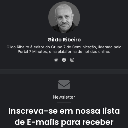
Gildo Ribeiro
Gildo Ribeiro é editor do Grupo 7 de Comunicação, liderado pelo
Portal 7 Minutos, uma plataforma de notícias online.
We
Fa
Ins
bsi
ce
tag
te
bo
ra
ok
m
Newsletter
Inscreva-se em nossa lista
de E-mails para receber