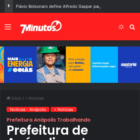
Flávio Bolsonaro define Alfredo Gaspar para vice e encerra uma das maiores expectativas da corrida presidencial de 2026
Menu
Switch
P
Início
/
» Notícias
Notícias : Anápolis
» Notícias
Prefeitura Anápolis Trabalhando
Prefeitura de