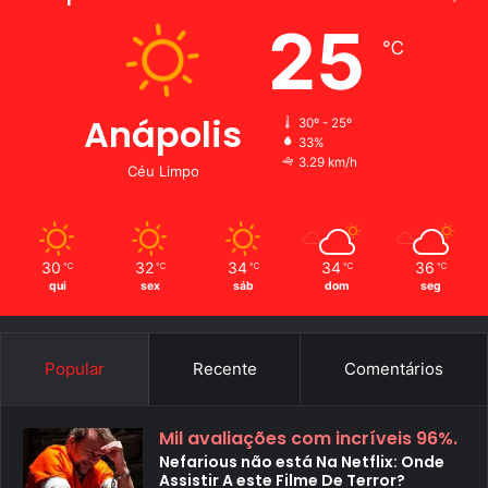
25
℃
Anápolis
30º - 25º
33%
3.29 km/h
Céu Limpo
30
32
34
34
36
℃
℃
℃
℃
℃
qui
sex
sáb
dom
seg
Popular
Recente
Comentários
Mil avaliações com incríveis 96%.
Nefarious não está Na Netflix: Onde
Assistir A este Filme De Terror?