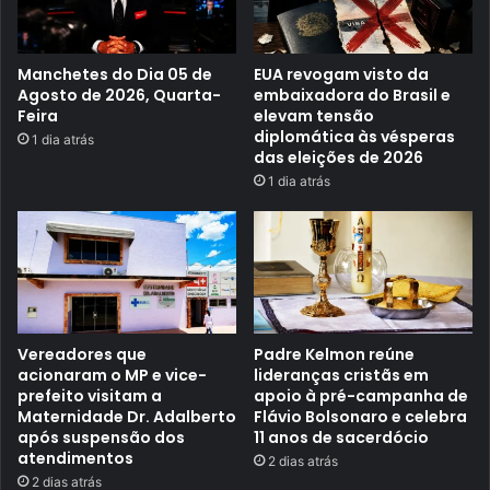
e
e
e
s
p
Manchetes do Dia 05 de
EUA revogam visto da
o
Agosto de 2026, Quarta-
embaixadora do Brasil e
r
Feira
elevam tensão
ã
diplomática às vésperas
1 dia atrás
o
das eleições de 2026
d
e
1 dia atrás
c
a
l
c
â
n
e
o
?
Vereadores que
Padre Kelmon reúne
acionaram o MP e vice-
lideranças cristãs em
prefeito visitam a
apoio à pré-campanha de
Maternidade Dr. Adalberto
Flávio Bolsonaro e celebra
após suspensão dos
11 anos de sacerdócio
atendimentos
2 dias atrás
2 dias atrás