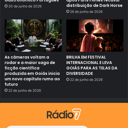
m
4
distribuição de Dark Horse
a
30 de junho de 2026
,
ç
Q
26 de junho de 2026
õ
u
e
i
s
n
a
t
t
a
u
-
a
F
l
e
i
i
z
As câmeras voltam a
BRILHA EM FESTIVAL
r
a
a
rodar e a maior saga de
INTERNACIONAL E LEVA
d
ficção científica
GOIÁS PARA AS TELAS DA
a
produzida em Goiás inicia
DIVERSIDADE
s
um novo capítulo rumo ao
s
22 de junho de 2026
o
futuro
b
22 de junho de 2026
r
e
a
r
e
a
l
s