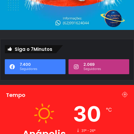
Siga o 7Minutos
7.400
2.069
Seguidores
Seguidores
Tempo
30
℃
Anápolis
31º - 26º