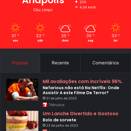
22%
4.04 km/h
Céu Limpo
31
33
35
35
33
℃
℃
℃
℃
℃
sex
sáb
dom
seg
ter
Popular
Recente
Comentários
Mil avaliações com incríveis 96%.
Nefarious não está Na Netflix: Onde
Assistir A este Filme De Terror?
31 de julho de 2023
7Minutos
Um Lanche Divertido e Gostoso
Bolo de sorvete
23 de junho de 2023