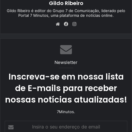
Gildo Ribeiro
Gildo Ribeiro é editor do Grupo 7 de Comunicação, liderado pelo
Portal 7 Minutos, uma plataforma de notícias online.
We
Fa
Ins
bsi
ce
tag
te
bo
ra
ok
m
Newsletter
Inscreva-se em nossa lista
de E-mails para receber
nossas notícias atualizadas!
7Minutos.
I
n